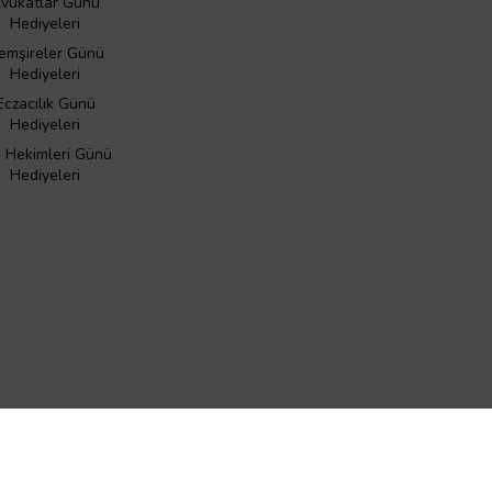
vukatlar Günü
Hediyeleri
emşireler Günü
Hediyeleri
Eczacılık Günü
Hediyeleri
ş Hekimleri Günü
Hediyeleri