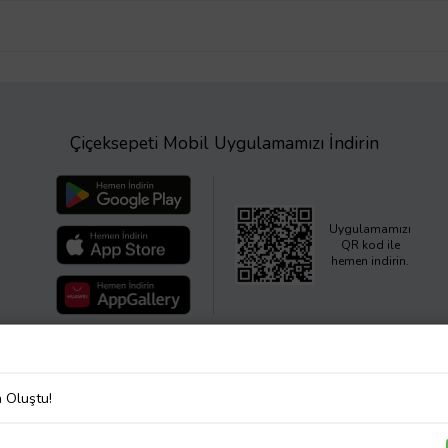
Çiçeksepeti Mobil Uygulamamızı İndirin
Uygulamamızı
QR kod ile
hemen indirin.
a Oluştu!