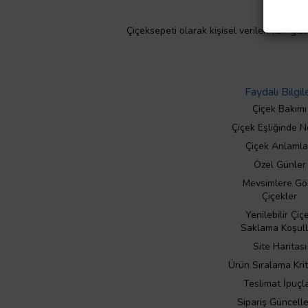
Çiçeksepeti olarak kişisel verilerinizin giz
Faydalı Bilgil
Çiçek Bakımı
Çiçek Eşliğinde N
Çiçek Anlamla
Özel Günler
Mevsimlere Gö
Çiçekler
Yenilebilir Çiç
Saklama Koşull
Site Haritası
Ürün Sıralama Krit
Teslimat İpuçla
Sipariş Güncell