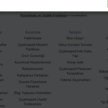
liliğini önemsiyoruz. Şirketimizin kişisel veri işleme süreçleri hakkında de
Korunması ve Gizlilik Politikası
’nı inceleyiniz.
er
Kurumsal
İletişim
Hakkımızda
Bize Ulaşın
S
otlar
Çiçeksepeti Müşteri
Sıkça Sorulan Sorular
Politikası
rı
Çiçeksepeti'nde Satış
Ürün Güvenliği
Yap
Kurumsal Müşterilerimiz
Kolay İade
re
Reklamlarımız
Çiçeksepeti Pazaryeri
Babal
Kolaylıkları
ek
Kampanya Detayları
Öğ
arı
Ödeme Seçenekleri
Duyarlı Pazarlama
Hareketi
Yı
erleri
Bilgi Toplumu Hizmetleri
rı
Çiçeksepeti Üyelik
Tıp 
Sözleşmesi
eme