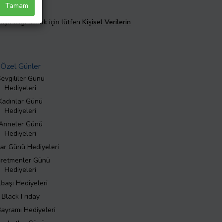
Tamam
taylı bilgi almak için lütfen
Kişisel Verilerin
Özel Günler
evgililer Günü
Hediyeleri
Kadınlar Günü
Hediyeleri
Anneler Günü
Hediyeleri
ar Günü Hediyeleri
retmenler Günü
Hediyeleri
lbaşı Hediyeleri
Black Friday
Bayramı Hediyeleri