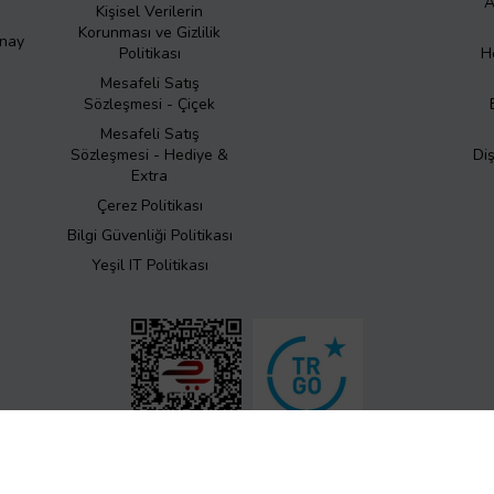
A
Kişisel Verilerin
Korunması ve Gizlilik
Onay
Politikası
H
Mesafeli Satış
Sözleşmesi - Çiçek
Mesafeli Satış
Sözleşmesi - Hediye &
Di
Extra
Çerez Politikası
Bilgi Güvenliği Politikası
Yeşil IT Politikası