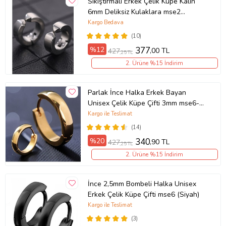
Sıkıştırmalı Erkek Çelik Küpe Kalın
6mm Deliksiz Kulaklara mse2
(Beyaz)
Kargo Bedava
(10)
%12
377
,00 TL
427
,25 TL
2. Ürüne %15 İndirim
Parlak İnce Halka Erkek Bayan
Unisex Çelik Küpe Çifti 3mm mse6-2
(Sarı)
Kargo ile Teslimat
(14)
%20
340
,90 TL
427
,25 TL
2. Ürüne %15 İndirim
İnce 2,5mm Bombeli Halka Unisex
Erkek Çelik Küpe Çifti mse6 (Siyah)
Kargo ile Teslimat
(3)