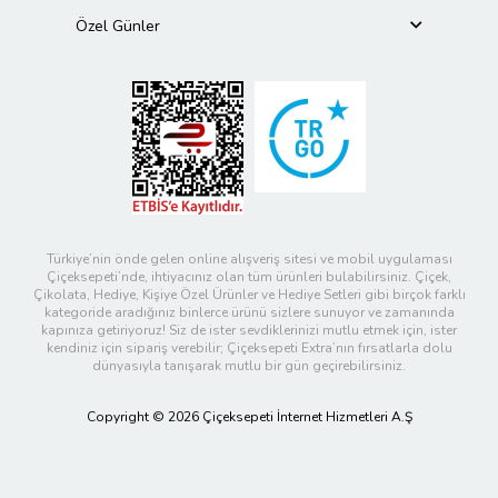
Özel Günler
Türkiye’nin önde gelen online alışveriş sitesi ve mobil uygulaması
Çiçeksepeti’nde, ihtiyacınız olan tüm ürünleri bulabilirsiniz. Çiçek,
Çikolata, Hediye, Kişiye Özel Ürünler ve Hediye Setleri gibi birçok farklı
kategoride aradığınız binlerce ürünü sizlere sunuyor ve zamanında
kapınıza getiriyoruz! Siz de ister sevdiklerinizi mutlu etmek için, ister
kendiniz için sipariş verebilir; Çiçeksepeti Extra’nın fırsatlarla dolu
dünyasıyla tanışarak mutlu bir gün geçirebilirsiniz.
Copyright © 2026 Çiçeksepeti İnternet Hizmetleri A.Ş