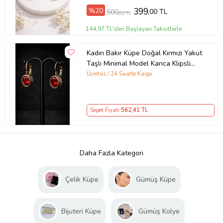
%20
399
,00 TL
500
,00 TL
144,97 TL'den Başlayan Taksitlerle
Kadın Bakır Küpe Doğal Kırmızı Yakut
Taşlı Minimal Model Kanca Klipsli
Küpe
Ücretsiz / 24 Saatte Kargo
Sepet Fiyatı
562
,41 TL
Daha Fazla Kategori
Çelik Küpe
Gümüş Küpe
Bijuteri Küpe
Gümüş Kolye