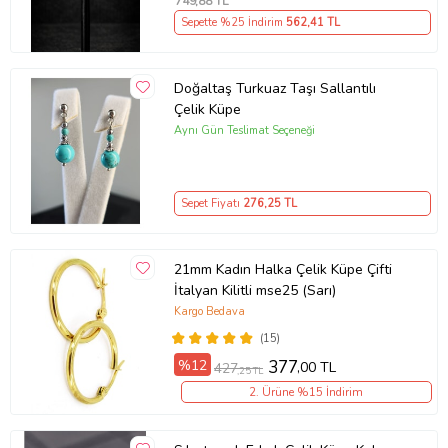
749
,88 TL
Sepette %25 İndirim
562
,41 TL
Doğaltaş Turkuaz Taşı Sallantılı
Çelik Küpe
Aynı Gün Teslimat Seçeneği
Sepet Fiyatı
276
,25 TL
21mm Kadın Halka Çelik Küpe Çifti
İtalyan Kilitli mse25 (Sarı)
Kargo Bedava
(15)
%12
377
,00 TL
427
,25 TL
2. Ürüne %15 İndirim