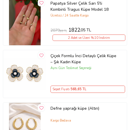
Papatya Silver Çelik Sarı 5'li
Kombinli Tragus Küpe Model 18
Ücretsiz / 24 Saatte Kargo
1822
,05 TL
2079
,69 TL
2 Adet ve Üzeri %10 İndirim
Çiçek Formlu İnci Detaylı Çelik Küpe
– Şık Kadın Küpe
Aynı Gün Teslimat Seçeneği
Sepet Fiyatı
568
,65 TL
Defne yaprağı küpe (Altın)
Kargo Bedava