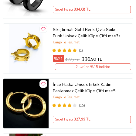
Sepet Fiyatı
334
,08 TL
Sıkıştırmalı Gold Renk Çivili Spike
Punk Unisex Çelik Küpe Çifti mse3s
Kargo ile Teslimat
(1)
%21
336
,90 TL
427
,25 TL
2. Ürüne %15 İndirim
İnce Halka Unisex Erkek Kadın
Paslanmaz Çelik Küpe Çifti mse5
(Sarı)
Kargo ile Teslimat
(15)
Sepet Fiyatı
327
,99 TL