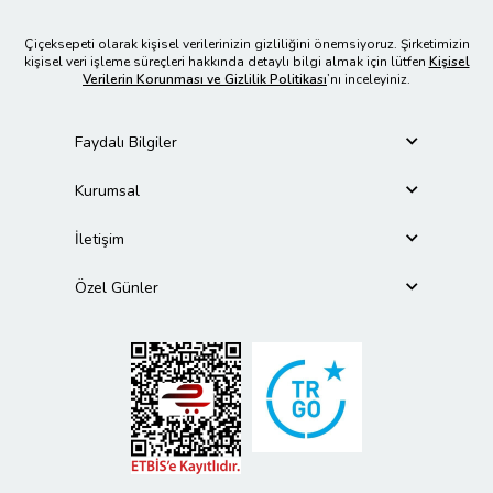
Çiçeksepeti olarak kişisel verilerinizin gizliliğini önemsiyoruz. Şirketimizin
kişisel veri işleme süreçleri hakkında detaylı bilgi almak için lütfen
Kişisel
Verilerin Korunması ve Gizlilik Politikası
’nı inceleyiniz.
Faydalı Bilgiler
Kurumsal
İletişim
Özel Günler