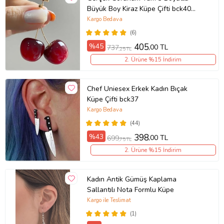
Büyük Boy Kiraz Küpe Çifti bck40
(Kırmızı)
Kargo Bedava
(6)
%45
405
,00 TL
737
,25 TL
2. Ürüne %15 İndirim
Chef Uniesex Erkek Kadın Bıçak
Küpe Çifti bck37
Kargo Bedava
(44)
%43
398
,00 TL
699
,75 TL
2. Ürüne %15 İndirim
Kadın Antik Gümüş Kaplama
Sallantılı Nota Formlu Küpe
Kargo ile Teslimat
(1)