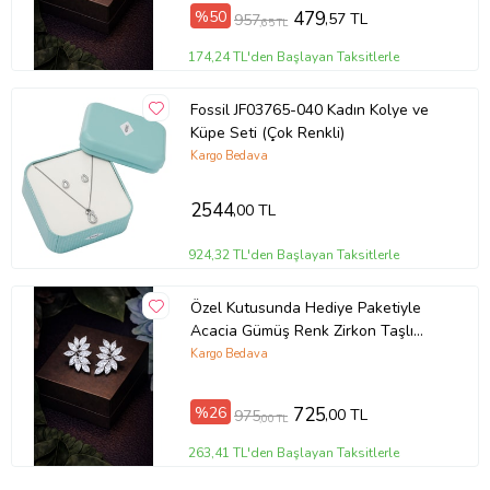
%50
479
,57 TL
957
,65 TL
174,24 TL'den Başlayan Taksitlerle
Fossil JF03765-040 Kadın Kolye ve
Küpe Seti (Çok Renkli)
Kargo Bedava
2544
,00 TL
924,32 TL'den Başlayan Taksitlerle
Özel Kutusunda Hediye Paketiyle
Acacia Gümüş Renk Zirkon Taşlı
Abiye Düğün Nişan Söz Parti Davet
Kargo Bedava
Hediye Küpe
%26
725
,00 TL
975
,00 TL
263,41 TL'den Başlayan Taksitlerle