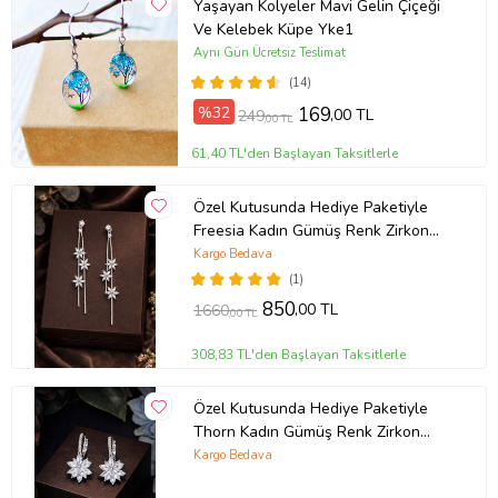
Yaşayan Kolyeler Mavi Gelin Çiçeği
Ve Kelebek Küpe Yke1
Aynı Gün Ücretsiz Teslimat
(14)
%32
169
,00 TL
249
,00 TL
61,40 TL'den Başlayan Taksitlerle
Özel Kutusunda Hediye Paketiyle
Freesia Kadın Gümüş Renk Zirkon
Taşlı Abiye Düğün Nişan Söz Parti
Kargo Bedava
Davet Hediye Küpe
(1)
850
,00 TL
1660
,00 TL
308,83 TL'den Başlayan Taksitlerle
Özel Kutusunda Hediye Paketiyle
Thorn Kadın Gümüş Renk Zirkon
Taşlı Abiye Düğün Nişan Söz Parti
Kargo Bedava
Davet Küpe Hediye Küpe