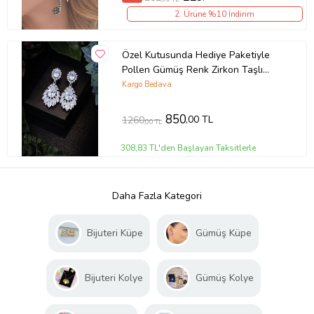
2. Ürüne %10 İndirim
Özel Kutusunda Hediye Paketiyle
Pollen Gümüş Renk Zirkon Taşlı
Küpe Abiye Düğün Nişan Söz Parti
Kargo Bedava
Davet Hediye Küpe
850
,00 TL
1260
,00 TL
308,83 TL'den Başlayan Taksitlerle
Daha Fazla Kategori
Bijuteri Küpe
Gümüş Küpe
Bijuteri Kolye
Gümüş Kolye