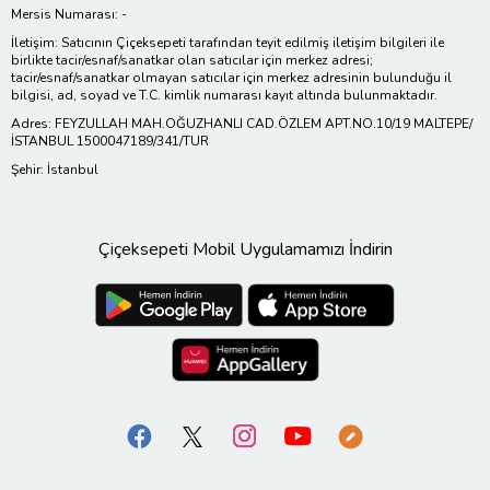
Mersis Numarası: -
İletişim: Satıcının Çiçeksepeti tarafından teyit edilmiş iletişim bilgileri ile
birlikte tacir/esnaf/sanatkar olan satıcılar için merkez adresi;
tacir/esnaf/sanatkar olmayan satıcılar için merkez adresinin bulunduğu il
bilgisi, ad, soyad ve T.C. kimlik numarası kayıt altında bulunmaktadır.
Adres: FEYZULLAH MAH.OĞUZHANLI CAD.ÖZLEM APT.NO.10/19 MALTEPE/
İSTANBUL 1500047189/341/TUR
Şehir: İstanbul
Çiçeksepeti Mobil Uygulamamızı İndirin