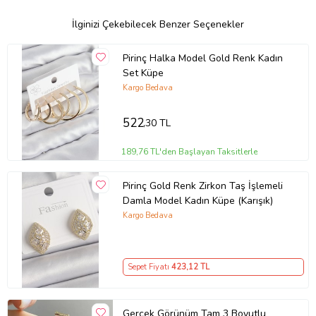
İlginizi Çekebilecek Benzer Seçenekler
Pirinç Halka Model Gold Renk Kadın
Set Küpe
Kargo Bedava
522
,30 TL
189,76 TL'den Başlayan Taksitlerle
Pirinç Gold Renk Zirkon Taş İşlemeli
Damla Model Kadın Küpe (Karışık)
Kargo Bedava
Sepet Fiyatı
423
,12 TL
Gerçek Görünüm Tam 3 Boyutlu