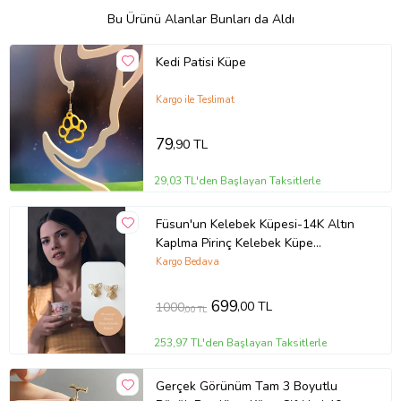
Bu Ürünü Alanlar Bunları da Aldı
Kedi Patisi Küpe
Kargo ile Teslimat
79
,90 TL
29,03 TL'den Başlayan Taksitlerle
Füsun'un Kelebek Küpesi-14K Altın
Kaplma Pirinç Kelebek Küpe
Masumiyet Müzesi İkonik Tasarım(2.5
Kargo Bedava
cm) (Gold)
699
,00 TL
1000
,00 TL
253,97 TL'den Başlayan Taksitlerle
Gerçek Görünüm Tam 3 Boyutlu