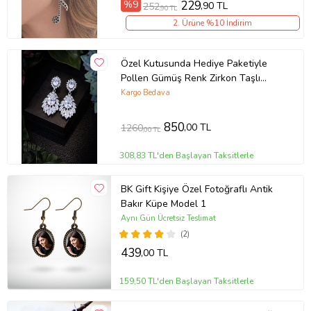
%9
229
,90 TL
252
,90 TL
2. Ürüne %10 İndirim
Özel Kutusunda Hediye Paketiyle
Pollen Gümüş Renk Zirkon Taşlı
Küpe Abiye Düğün Nişan Söz Parti
Kargo Bedava
Davet Hediye Küpe
850
,00 TL
1260
,00 TL
308,83 TL'den Başlayan Taksitlerle
BK Gift Kişiye Özel Fotoğraflı Antik
Bakır Küpe Model 1
Aynı Gün Ücretsiz Teslimat
(2)
439
,00 TL
159,50 TL'den Başlayan Taksitlerle