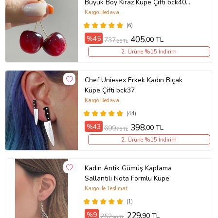
Büyük Boy Kiraz Küpe Çifti bck40
(Kırmızı)
Kargo Bedava
(6)
%45
405
,00 TL
737
,25 TL
2. Ürüne %15 İndirim
Chef Uniesex Erkek Kadın Bıçak
Küpe Çifti bck37
Kargo Bedava
(44)
%43
398
,00 TL
699
,75 TL
2. Ürüne %15 İndirim
Kadın Antik Gümüş Kaplama
Sallantılı Nota Formlu Küpe
Kargo ile Teslimat
(1)
%9
229
,90 TL
252
,90 TL