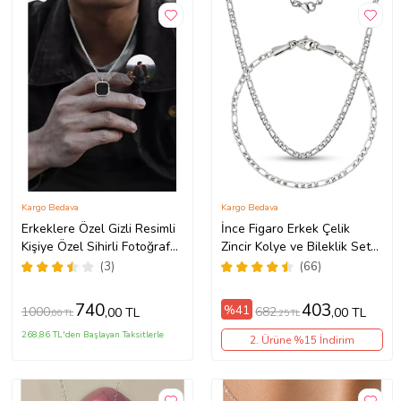
Kargo Bedava
Kargo Bedava
Erkeklere Özel Gizli Resimli
İnce Figaro Erkek Çelik
Kişiye Özel Sihirli Fotoğraf
Zincir Kolye ve Bileklik Set
Baskılı Çelik Yanan Kolye
4mm eck55s (Metal)
(3)
(66)
(Gümüş Gri)
740
403
%41
1000
682
,00 TL
,00 TL
,00 TL
,25 TL
268,86 TL'den Başlayan Taksitlerle
2. Ürüne %15 İndirim