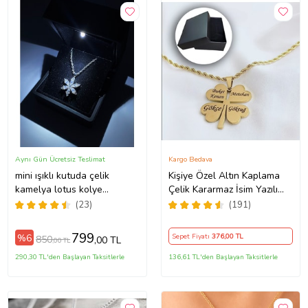
Aynı Gün Ücretsiz Teslimat
Kargo Bedava
mini ışıklı kutuda çelik
Kişiye Özel Altın Kaplama
kamelya lotus kolye
Çelik Kararmaz İsim Yazılı
sevgililer günü yılbaşı
Yonca Kolye
(23)
(191)
doğum günü hediyesi
(Gümüş)
799
%6
Sepet Fiyatı
376
,00 TL
850
,00 TL
,00 TL
290,30 TL'den Başlayan Taksitlerle
136,61 TL'den Başlayan Taksitlerle