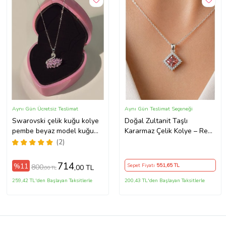
Aynı Gün Ücretsiz Teslimat
Aynı Gün Teslimat Seçeneği
Swarovski çelik kuğu kolye
Doğal Zultanit Taşlı
pembe beyaz model kuğu
Kararmaz Çelik Kolye – Renk
kolye
Değiştiren Kadın Kolye
(2)
714
%11
Sepet Fiyatı
551
,65 TL
800
,00 TL
,00 TL
259,42 TL'den Başlayan Taksitlerle
200,43 TL'den Başlayan Taksitlerle