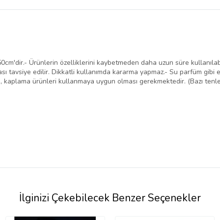
 50cm'dir.- Ürünlerin özelliklerini kaybetmeden daha uzun süre kullanılab
ması tavsiye edilir. Dikkatli kullanımda kararma yapmaz.- Su parfüm gib
i , kaplama ürünleri kullanmaya uygun olması gerekmektedir. (Bazı tenler
İlginizi Çekebilecek Benzer Seçenekler