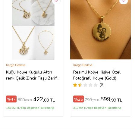
Kargo Bedava
Kargo Bedava
Kuğu Kolye Kuğulu Altın
Resimli Kolye Kişiye Özel
renk Çelik Zincir Taşlı Zarif
Fotoğraflı Kolye (Gold)
Minimal Doğum Günü
(8)
Hediyesi Hediyelik Aksesuar
422
599
%47
%25
800
799
,00 TL
,99 TL
,00 TL
,99 TL
153,32 TL'den Başlayan Taksitlerle
217,99 TL'den Başlayan Taksitlerle