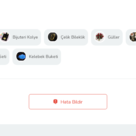
Bijuteri Kolye
Çelik Bileklik
Güller
Seti
Kelebek Buketi
Hata Bildir