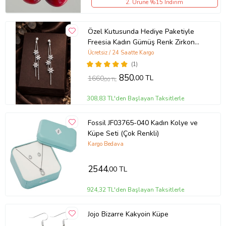
2. Ürüne %15 İndirim
Özel Kutusunda Hediye Paketiyle
Freesia Kadın Gümüş Renk Zirkon
Taşlı Abiye Düğün Nişan Söz Parti
Ücretsiz / 24 Saatte Kargo
Davet Hediye Küpe
(1)
850
,00 TL
1660
,00 TL
308,83 TL'den Başlayan Taksitlerle
Fossil JF03765-040 Kadın Kolye ve
Küpe Seti (Çok Renkli)
Kargo Bedava
2544
,00 TL
924,32 TL'den Başlayan Taksitlerle
Jojo Bizarre Kakyoin Küpe