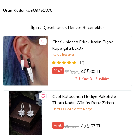
Ürün Kodu:
kcm89751878
İlginizi Çekebilecek Benzer Seçenekler
Chef Uniesex Erkek Kadın Bıçak
Küpe Çifti bck37
Kargo Bedava
(44)
%42
405
,00 TL
699
,75 TL
2. Ürüne %15 İndirim
Özel Kutusunda Hediye Paketiyle
Thorn Kadın Gümüş Renk Zirkon
Taşlı Abiye Düğün Nişan Söz Parti
Ücretsiz / 24 Saatte Kargo
Davet Küpe Hediye Küpe
%50
479
,57 TL
957
,65 TL