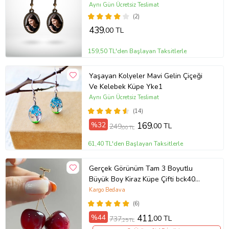
Aynı Gün Ücretsiz Teslimat
(2)
439
,00 TL
159,50 TL'den Başlayan Taksitlerle
Yaşayan Kolyeler Mavi Gelin Çiçeği
Ve Kelebek Küpe Yke1
Aynı Gün Ücretsiz Teslimat
(14)
%32
169
,00 TL
249
,00 TL
61,40 TL'den Başlayan Taksitlerle
Gerçek Görünüm Tam 3 Boyutlu
Büyük Boy Kiraz Küpe Çifti bck40
(Kırmızı)
Kargo Bedava
(6)
%44
411
,00 TL
737
,25 TL