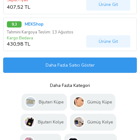
Sepet Fiyatı
Ürüne Git
407,52 TL
MEKShop
9,3
Tahmini Kargoya Teslim: 13 Ağustos
Kargo Bedava
Ürüne Git
430,98 TL
Daha Fazla Satıcı Göster
Daha Fazla Kategori
Bijuteri Küpe
Gümüş Küpe
Bijuteri Kolye
Gümüş Kolye