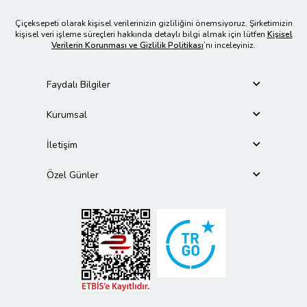
Çiçeksepeti olarak kişisel verilerinizin gizliliğini önemsiyoruz. Şirketimizin
kişisel veri işleme süreçleri hakkında detaylı bilgi almak için lütfen
Kişisel
Verilerin Korunması ve Gizlilik Politikası
’nı inceleyiniz.
Faydalı Bilgiler
Kurumsal
İletişim
Özel Günler