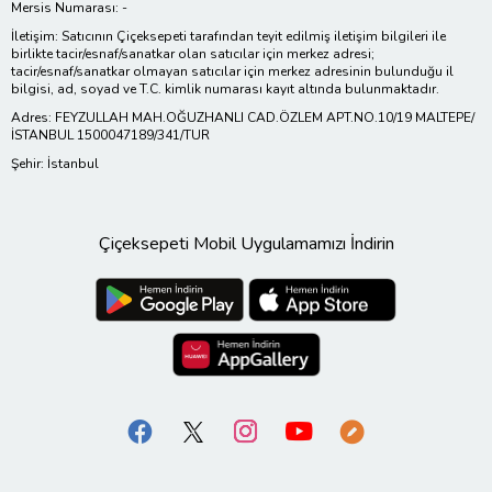
Mersis Numarası: -
İletişim: Satıcının Çiçeksepeti tarafından teyit edilmiş iletişim bilgileri ile
birlikte tacir/esnaf/sanatkar olan satıcılar için merkez adresi;
tacir/esnaf/sanatkar olmayan satıcılar için merkez adresinin bulunduğu il
bilgisi, ad, soyad ve T.C. kimlik numarası kayıt altında bulunmaktadır.
Adres: FEYZULLAH MAH.OĞUZHANLI CAD.ÖZLEM APT.NO.10/19 MALTEPE/
İSTANBUL 1500047189/341/TUR
Şehir: İstanbul
Çiçeksepeti Mobil Uygulamamızı İndirin