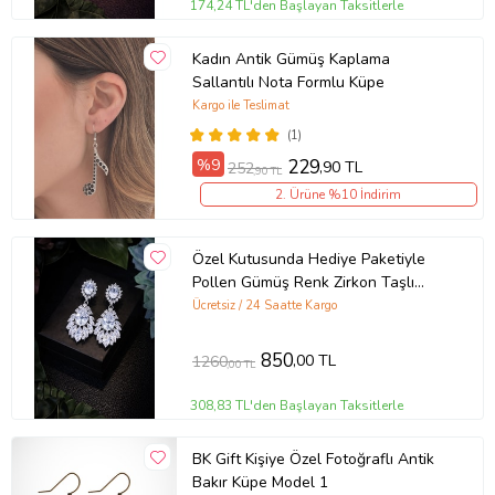
174,24 TL'den Başlayan Taksitlerle
Kadın Antik Gümüş Kaplama
Sallantılı Nota Formlu Küpe
Kargo ile Teslimat
(1)
%9
229
,90 TL
252
,90 TL
2. Ürüne %10 İndirim
Özel Kutusunda Hediye Paketiyle
Pollen Gümüş Renk Zirkon Taşlı
Küpe Abiye Düğün Nişan Söz Parti
Ücretsiz / 24 Saatte Kargo
Davet Hediye Küpe
850
,00 TL
1260
,00 TL
308,83 TL'den Başlayan Taksitlerle
BK Gift Kişiye Özel Fotoğraflı Antik
Bakır Küpe Model 1