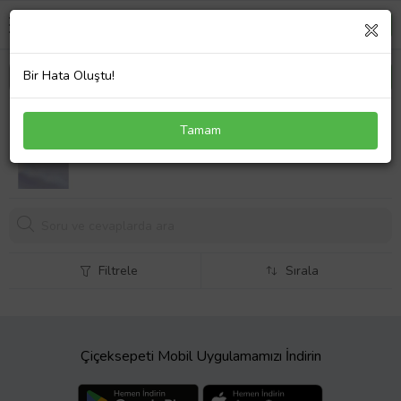
Bir Hata Oluştu!
Pirinç Gümüş Renk Minimal Tırtıklı Küpe Seti
Tamam
Filtrele
Sırala
Çiçeksepeti Mobil Uygulamamızı İndirin