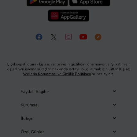
Çiçeksepeti olarak kişisel verilerinizin gizliliğini önemsiyoruz. Şirketimizin
kişisel veri işleme süreçleri hakkında detaylı bilgi almak için lütfen
Kişisel
Verilerin Korunması ve Gizlilik Politikası
’nı inceleyiniz.
Faydalı Bilgiler
Kurumsal
İletişim
Özel Günler