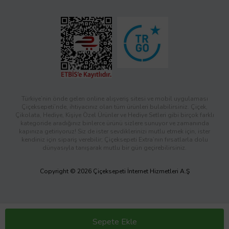
Türkiye’nin önde gelen online alışveriş sitesi ve mobil uygulaması
Çiçeksepeti’nde, ihtiyacınız olan tüm ürünleri bulabilirsiniz. Çiçek,
Çikolata, Hediye, Kişiye Özel Ürünler ve Hediye Setleri gibi birçok farklı
kategoride aradığınız binlerce ürünü sizlere sunuyor ve zamanında
kapınıza getiriyoruz! Siz de ister sevdiklerinizi mutlu etmek için, ister
kendiniz için sipariş verebilir; Çiçeksepeti Extra’nın fırsatlarla dolu
dünyasıyla tanışarak mutlu bir gün geçirebilirsiniz.
Copyright © 2026 Çiçeksepeti İnternet Hizmetleri A.Ş
Sepete Ekle