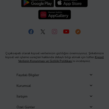
Çiçeksepeti olarak kişisel verilerinizin gizliliğini önemsiyoruz. Şirketimizin
kişisel veri işleme süreçleri hakkında detaylı bilgi almak için lütfen
Kişisel
Verilerin Korunması ve Gizlilik Politikası
’nı inceleyiniz.
Faydalı Bilgiler
Kurumsal
İletişim
Özel Günler