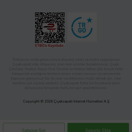
Türkiye’nin önde gelen online alışveriş sitesi ve mobil uygulaması
Çiçeksepeti’nde, ihtiyacınız olan tüm ürünleri bulabilirsiniz. Çiçek,
Çikolata, Hediye, Kişiye Özel Ürünler ve Hediye Setleri gibi birçok farklı
kategoride aradığınız binlerce ürünü sizlere sunuyor ve zamanında
kapınıza getiriyoruz! Siz de ister sevdiklerinizi mutlu etmek için, ister
kendiniz için sipariş verebilir; Çiçeksepeti Extra’nın fırsatlarla dolu
dünyasıyla tanışarak mutlu bir gün geçirebilirsiniz.
Copyright © 2026 Çiçeksepeti İnternet Hizmetleri A.Ş
Satıcıya Sor
Sepete Ekle