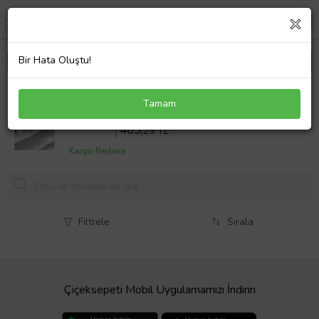
Bir Hata Oluştu!
Pirinç Gümüş Renk Zirkon Taşlı Kalp Model Damla
Tamam
Zirkon Taş Detay Kadın Küpe - TJ-BKP8534
Sepette %17 İndirim
561
,49 TL
463,
29 TL
Kargo Bedava
Filtrele
Sırala
Çiçeksepeti Mobil Uygulamamızı İndirin