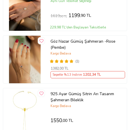
Bileklik
Aynı Gün Teslimat Seçeneği
1199
,90 TL
1619
,90 TL
229,98 TL'den Başlayan Taksitlerle
Göz Nazar Gümüş Şahmeran -Rose
(Pembe)
Kargo Bedava
(1)
1382
,00 TL
Sepette %13 İndirim
1202
,34 TL
925 Ayar Gümüş Sitrin Arı Tasarım
Şahmeran Bileklik
Kargo Bedava
1550
,00 TL