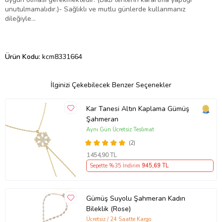
unutulmamalıdır.)- Sağlıklı ve mutlu günlerde kullanmanız
dileğiyle…
Ürün Kodu:
kcm8331664
İlginizi Çekebilecek Benzer Seçenekler
Kar Tanesi Altın Kaplama Gümüş
Şahmeran
Aynı Gün Ücretsiz Teslimat
(2)
1454
,90 TL
Sepette %35 İndirim
945
,69 TL
Gümüş Suyolu Şahmeran Kadın
Bileklik (Rose)
Ücretsiz / 24 Saatte Kargo