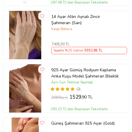
297,08 TL'den Başlayan Taksitlerle
14 Ayar Altın Aynalı Zincir
Şahmeran (Sarı)
Kargo Bedava
7405
,30 TL
Sepette %25 İndirim
5553
,98 TL
925 Ayar Gümüş Rodyum Kaplama
Anka Kuşu Model Şahmeran Bileklik
Aynı Gün Teslimat Seçeneği
(2)
1529
,90 TL
2069
,90 TL
293,23 TL'den Başlayan Taksitlerle
Güneş Şahmeran 925 Ayar (Gold)