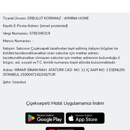
Ticaret Ünvanı: ERBULUT KORKMAZ - AYMİNA HOME
Kayıtlı E-Posta Adresi:
[email protected]
Vergi Numarası: 5781045319
Mersis Numarası: -
İletişim: Satıcının Çiçeksepeti tarafından teyit edilmiş iletişim bilgileri ile
birlikte tacir/esnaf/sanatkar olan satıcılar için merkez adresi;
tacir/esnaf/sanatkar olmayan satıcılar için merkez adresinin bulunduğu il
bilgisi, ad, soyad ve T.C. kimlik numarası kayıt altında bulunmaktadır.
Adres: MİMAR SİNAN MAH. ATATÜRK CAD. NO: 11 İÇ KAPI NO: 2 ESENLER/
İSTANBUL 1500047242/342/TUR
Şehir: İstanbul
Çiçeksepeti Mobil Uygulamamızı İndirin