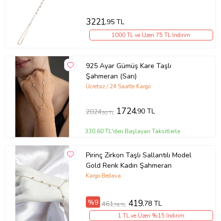
3221
,95 TL
1000 TL ve Üzeri 75 TL İndirim
925 Ayar Gümüş Kare Taşlı
Şahmeran (Sarı)
Ücretsiz / 24 Saatte Kargo
1724
,90 TL
2024
,90 TL
330,60 TL'den Başlayan Taksitlerle
Pirinç Zirkon Taşlı Sallantılı Model
Gold Renk Kadın Şahmeran
Kargo Bedava
%9
419
,78 TL
461
,76 TL
1 TL ve Üzeri %15 İndirim