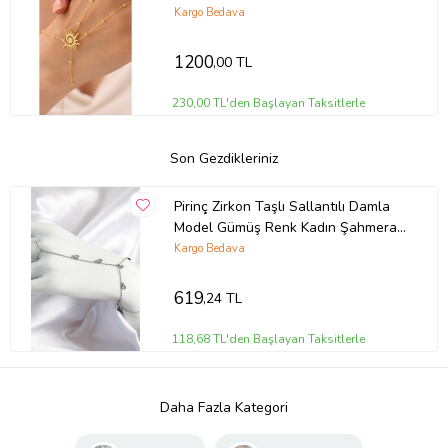
Kargo Bedava
1200
,00 TL
230,00 TL'den Başlayan Taksitlerle
Son Gezdikleriniz
Pirinç Zirkon Taşlı Sallantılı Damla
Model Gümüş Renk Kadın Şahmeran
- TJ-SN704
Kargo Bedava
619
,24 TL
118,68 TL'den Başlayan Taksitlerle
Daha Fazla Kategori