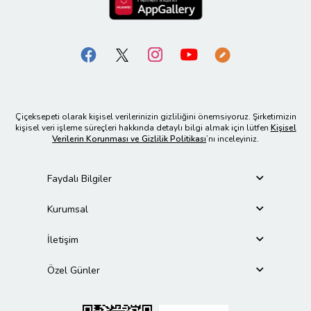
Çiçeksepeti olarak kişisel verilerinizin gizliliğini önemsiyoruz. Şirketimizin
kişisel veri işleme süreçleri hakkında detaylı bilgi almak için lütfen
Kişisel
Verilerin Korunması ve Gizlilik Politikası
’nı inceleyiniz.
Faydalı Bilgiler
Kurumsal
İletişim
Özel Günler