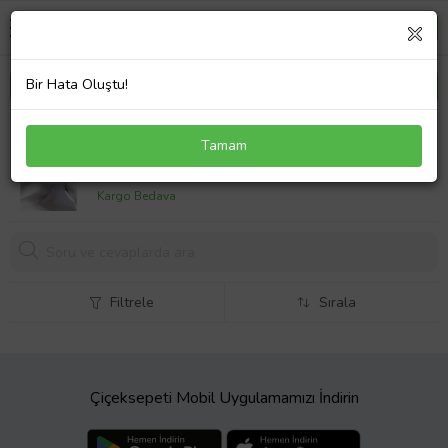
Bir Hata Oluştu!
Pirinç Zirkon Taşlı Sallantılı Damla Model Gümüş
Tamam
Renk Kadın Şahmeran - TJ-SN704
619,
24 TL
Kargo Bedava
Filtrele
Sırala
Çiçeksepeti Mobil Uygulamamızı İndirin