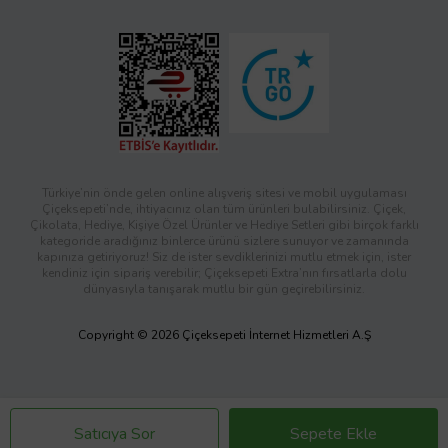
Türkiye’nin önde gelen online alışveriş sitesi ve mobil uygulaması
Çiçeksepeti’nde, ihtiyacınız olan tüm ürünleri bulabilirsiniz. Çiçek,
Çikolata, Hediye, Kişiye Özel Ürünler ve Hediye Setleri gibi birçok farklı
kategoride aradığınız binlerce ürünü sizlere sunuyor ve zamanında
kapınıza getiriyoruz! Siz de ister sevdiklerinizi mutlu etmek için, ister
kendiniz için sipariş verebilir; Çiçeksepeti Extra’nın fırsatlarla dolu
dünyasıyla tanışarak mutlu bir gün geçirebilirsiniz.
Copyright © 2026 Çiçeksepeti İnternet Hizmetleri A.Ş
Satıcıya Sor
Sepete Ekle