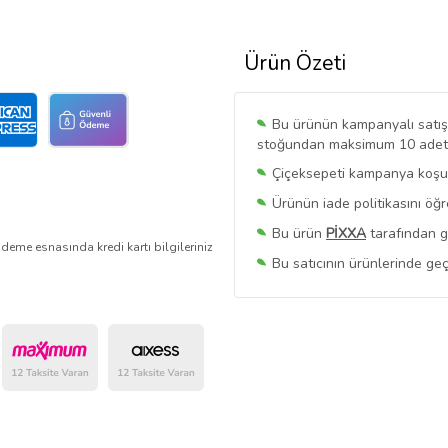
Ürün Özeti
Bu ürünün kampanyalı satışı 
stoğundan maksimum 10 adet sa
Çiçeksepeti kampanya koşull
Ürünün iade politikasını öğ
Bu ürün
PİXXA
tarafından g
deme esnasında kredi kartı bilgileriniz
Bu satıcının ürünlerinde geç
Bu Satıcının
Tüm Ürünlerini
Ürün sayfasında gördüğünüz f
belirlenmektedir.