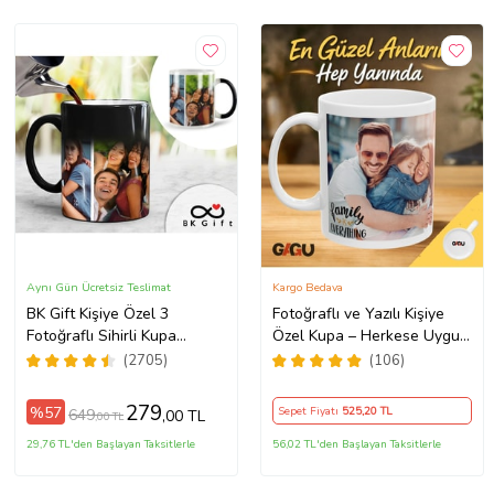
Aynı Gün Ücretsiz Teslimat
Kargo Bedava
BK Gift Kişiye Özel 3
Fotoğraflı ve Yazılı Kişiye
Fotoğraflı Sihirli Kupa
Özel Kupa – Herkese Uygun
Bardak, Arkadaşa Hediye,
Anlamlı Hediye Porselen
(2705)
(106)
Sevgiliye Hediye
Baskılı Kupa (Beyaz)
279
%57
Sepet Fiyatı
525
,20 TL
649
,00 TL
,00 TL
29,76 TL'den Başlayan Taksitlerle
56,02 TL'den Başlayan Taksitlerle