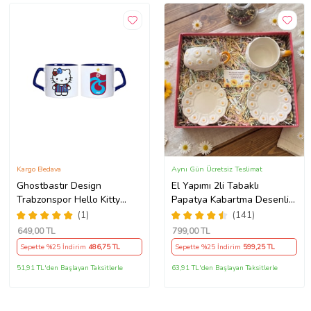
Kargo Bedava
Aynı Gün Ücretsiz Teslimat
Ghostbastır Design
El Yapımı 2li Tabaklı
Trabzonspor Hello Kitty
Papatya Kabartma Desenli
Kupa Bardak Tek Adet 089
Beren Kupa - Seviyor
(1)
(141)
Sevmiyor
649
,00 TL
799
,00 TL
Sepette %25 İndirim
486
,75 TL
Sepette %25 İndirim
599
,25 TL
51,91 TL'den Başlayan Taksitlerle
63,91 TL'den Başlayan Taksitlerle