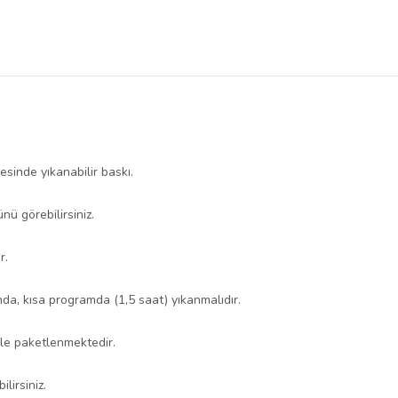
esinde yıkanabilir baskı.
nü görebilirsiniz.
r.
da, kısa programda (1,5 saat) yıkanmalıdır.
nle paketlenmektedir.
ilirsiniz.