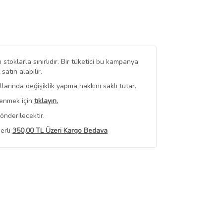
stoklarla sınırlıdır. Bir tüketici bu kampanya
tın alabilir.
arında değişiklik yapma hakkını saklı tutar.
renmek için
tıklayın.
önderilecektir.
erli
350,00 TL Üzeri Kargo Bedava
 Görüntüle
iyat bilgileri, satıcı tarafından