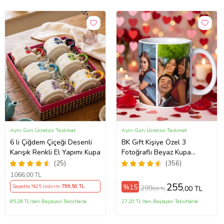
Aynı Gün Ücretsiz Teslimat
Aynı Gün Ücretsiz Teslimat
6 li Çiğdem Çiçeği Desenli
BK Gift Kişiye Özel 3
Karışık Renkli El Yapımı Kupa
Fotoğraflı Beyaz Kupa
Bardak, Sevgiliye Hediye,
(25)
(356)
Arkadaşa Hediye
1066
,00 TL
255
%15
Sepette %25 İndirim
799
,50 TL
299
,00 TL
,00 TL
85,28 TL'den Başlayan Taksitlerle
27,20 TL'den Başlayan Taksitlerle