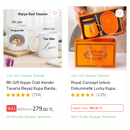
Aynı Gün Ücretsiz Teslimat
Aynı Gün Ücretsiz Teslimat
BK Gift Kişiye Özel Kendin
Royal Consept Isıtıcılı
Tasarla Beyaz Kupa Bardak,
Dokunmatik Lucky Kupa
Sevgiliye Hediye, Arkadaşa
Bardak Seti
(754)
(225)
Hediye, Doğum Günü
Hediyesi
279
%41
Sepet Fiyatı
599
,20 TL
469
,00 TL
,00 TL
29,76 TL'den Başlayan Taksitlerle
63,91 TL'den Başlayan Taksitlerle