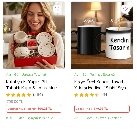
Aynı Gün Ücretsiz Teslimat
Aynı Gün Teslimat Seçeneği
Kütahya El Yapımı 2LI
Kişiye Özel Kendin Tasarla
Tabaklı Kupa & Lotus Mum-
Yılbaşı Hediyesi Sihirli Siyah
Kiraz Mevsimi
Kupa Bardak Sıcakla Renk
(384)
(64)
Değiştiren Tasarım
799
,00 TL
Sepette %25 İndirim
599
,25 TL
Sepet Fiyatı
349
,93 TL
63,91 TL'den Başlayan Taksitlerle
37,32 TL'den Başlayan Taksitlerle