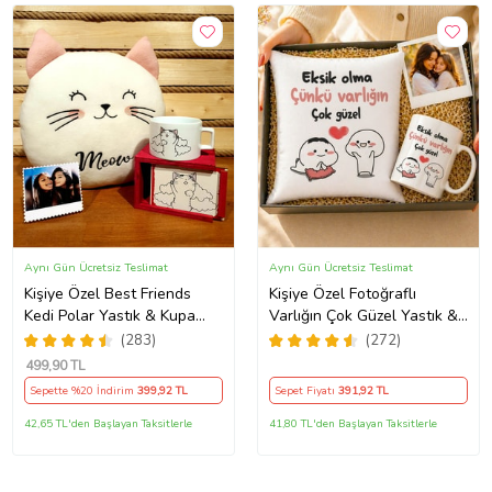
Aynı Gün Ücretsiz Teslimat
Aynı Gün Ücretsiz Teslimat
Kişiye Özel Best Friends
Kişiye Özel Fotoğraflı
Kedi Polar Yastık & Kupa
Varlığın Çok Güzel Yastık &
Arkadaşa Hediye
Kupa Kutulu Hediye Seti
(283)
(272)
499
,90 TL
Sepette %20 İndirim
399
,92 TL
Sepet Fiyatı
391
,92 TL
42,65 TL'den Başlayan Taksitlerle
41,80 TL'den Başlayan Taksitlerle