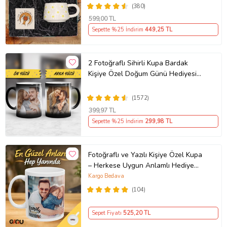
(380)
599
,00 TL
Sepette %25 İndirim
449
,25 TL
2 Fotoğraflı Sihirli Kupa Bardak
Kişiye Özel Doğum Günü Hediyesi
Sevgiliye Hediye Anneye Babaya
Ablaya Abiye Kız Erkek Kardeşe
(1572)
Arkadaşa Resimli Günü Yıl Dönümü
399
,97 TL
Hediyesi
Sepette %25 İndirim
299
,98 TL
Fotoğraflı ve Yazılı Kişiye Özel Kupa
– Herkese Uygun Anlamlı Hediye
Porselen Baskılı Kupa (Beyaz)
Kargo Bedava
(104)
Sepet Fiyatı
525
,20 TL