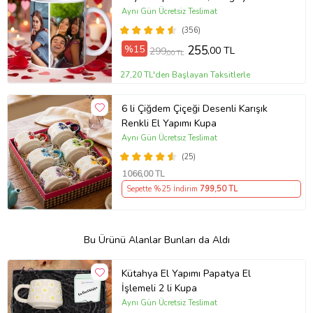
Hediye, Arkadaşa Hediye
Aynı Gün Ücretsiz Teslimat
(356)
%15
255
,00 TL
299
,00 TL
27,20 TL'den Başlayan Taksitlerle
6 li Çiğdem Çiçeği Desenli Karışık
Renkli El Yapımı Kupa
Aynı Gün Ücretsiz Teslimat
(25)
1066
,00 TL
Sepette %25 İndirim
799
,50 TL
Bu Ürünü Alanlar Bunları da Aldı
Kütahya El Yapımı Papatya El
İşlemeli 2 li Kupa
Aynı Gün Ücretsiz Teslimat