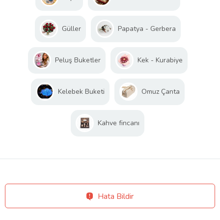
Güller
Papatya - Gerbera
Peluş Buketler
Kek - Kurabiye
Kelebek Buketi
Omuz Çanta
Kahve fincanı
Hata Bildir