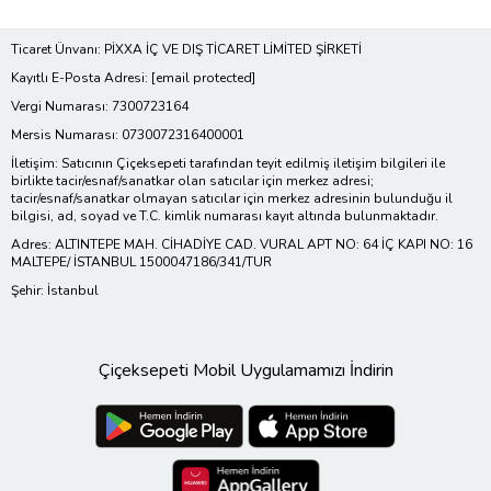
Ticaret Ünvanı: PİXXA İÇ VE DIŞ TİCARET LİMİTED ŞİRKETİ
Kayıtlı E-Posta Adresi:
[email protected]
Vergi Numarası: 7300723164
Mersis Numarası: 0730072316400001
İletişim: Satıcının Çiçeksepeti tarafından teyit edilmiş iletişim bilgileri ile
birlikte tacir/esnaf/sanatkar olan satıcılar için merkez adresi;
tacir/esnaf/sanatkar olmayan satıcılar için merkez adresinin bulunduğu il
bilgisi, ad, soyad ve T.C. kimlik numarası kayıt altında bulunmaktadır.
Adres: ALTINTEPE MAH. CİHADİYE CAD. VURAL APT NO: 64 İÇ KAPI NO: 16
MALTEPE/ İSTANBUL 1500047186/341/TUR
Şehir: İstanbul
Çiçeksepeti Mobil Uygulamamızı İndirin