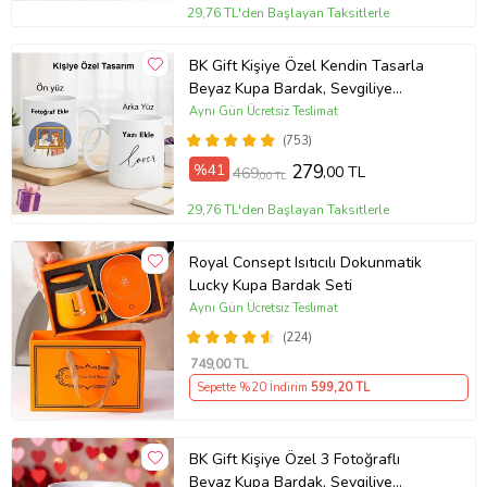
29,76 TL'den Başlayan Taksitlerle
BK Gift Kişiye Özel Kendin Tasarla
Beyaz Kupa Bardak, Sevgiliye
Hediye, Arkadaşa Hediye, Doğum
Aynı Gün Ücretsiz Teslimat
Günü Hediyesi
(753)
%41
279
,00 TL
469
,00 TL
29,76 TL'den Başlayan Taksitlerle
Royal Consept Isıtıcılı Dokunmatik
Lucky Kupa Bardak Seti
Aynı Gün Ücretsiz Teslimat
(224)
749
,00 TL
Sepette %20 İndirim
599
,20 TL
BK Gift Kişiye Özel 3 Fotoğraflı
Beyaz Kupa Bardak, Sevgiliye