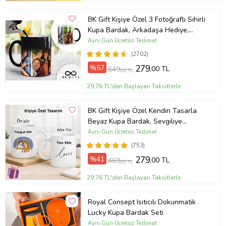
BK Gift Kişiye Özel 3 Fotoğraflı Sihirli
Kupa Bardak, Arkadaşa Hediye,
Sevgiliye Hediye
Aynı Gün Ücretsiz Teslimat
(2702)
%57
279
,00 TL
649
,00 TL
29,76 TL'den Başlayan Taksitlerle
BK Gift Kişiye Özel Kendin Tasarla
Beyaz Kupa Bardak, Sevgiliye
Hediye, Arkadaşa Hediye, Doğum
Aynı Gün Ücretsiz Teslimat
Günü Hediyesi
(753)
%41
279
,00 TL
469
,00 TL
29,76 TL'den Başlayan Taksitlerle
Royal Consept Isıtıcılı Dokunmatik
Lucky Kupa Bardak Seti
Aynı Gün Ücretsiz Teslimat