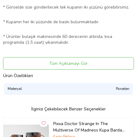
* Görselde size gönderilecek tek kupanın iki yüzünü görebilirsiniz.
* Kupanın her iki yüzünde de baskı bulunmaktadır.
* Ürünler bulaşık makinesinde 60 derecenin altında, kısa
programda (1,5 saat) yıkanmalıdır.
* Kupalarımız kargoda kırılmayacak şekilde, özenle
paketlenmektedir.
Tüm Açıklamayı Gör
Ürün Özellikleri
* Farklı tasarımlar için diğer ürünlerimize göz atabilirsiniz.
Materyal
Porselen
* Adet fiyatıdır.
Ürün Kodu:
kcm24223263
İlginizi Çekebilecek Benzer Seçenekler
Pixxa Doctor Strange In The
Multiverse Of Madness Kupa Bardak
Model 3
Kargo Bedava