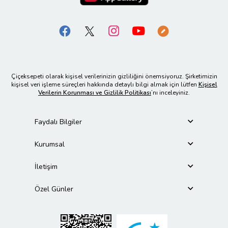
Çiçeksepeti olarak kişisel verilerinizin gizliliğini önemsiyoruz. Şirketimizin
kişisel veri işleme süreçleri hakkında detaylı bilgi almak için lütfen
Kişisel
Verilerin Korunması ve Gizlilik Politikası
’nı inceleyiniz.
Faydalı Bilgiler
Kurumsal
İletişim
Özel Günler