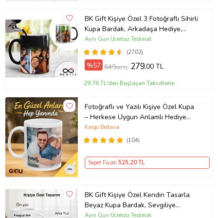
BK Gift Kişiye Özel 3 Fotoğraflı Sihirli
Kupa Bardak, Arkadaşa Hediye,
Sevgiliye Hediye
Aynı Gün Ücretsiz Teslimat
(2702)
%57
279
,00 TL
649
,00 TL
29,76 TL'den Başlayan Taksitlerle
Fotoğraflı ve Yazılı Kişiye Özel Kupa
– Herkese Uygun Anlamlı Hediye
Porselen Baskılı Kupa (Beyaz)
Kargo Bedava
(104)
Sepet Fiyatı
525
,20 TL
BK Gift Kişiye Özel Kendin Tasarla
Beyaz Kupa Bardak, Sevgiliye
Hediye, Arkadaşa Hediye, Doğum
Aynı Gün Ücretsiz Teslimat