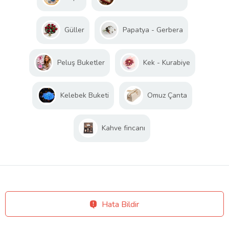
Güller
Papatya - Gerbera
Peluş Buketler
Kek - Kurabiye
Kelebek Buketi
Omuz Çanta
Kahve fincanı
Hata Bildir