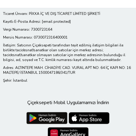
Ticaret Ünvanı: PİXXA İÇ VE DIŞ TİCARET LİMİTED ŞİRKETİ
Kayıtlı E-Posta Adresi:
[email protected]
Vergi Numarası: 7300723164
Mersis Numarası: 0730072316400001
İletişim: Satıcının Çiçeksepeti tarafından teyit edilmiş iletişim bilgileri ile
birlikte tacir/esnaf/sanatkar olan satıcılar için merkez adresi;
tacir/esnaf/sanatkar olmayan satıcılar için merkez adresinin bulunduğu il
bilgisi, ad, soyad ve T.C. kimlik numarası kayıt altında bulunmaktadır.
Adres: ALTINTEPE MAH. CİHADİYE CAD. VURAL APT NO: 64 İÇ KAPI NO: 16
MALTEPE/ İSTANBUL 1500047186/341/TUR
Şehir: İstanbul
Çiçeksepeti Mobil Uygulamamızı İndirin