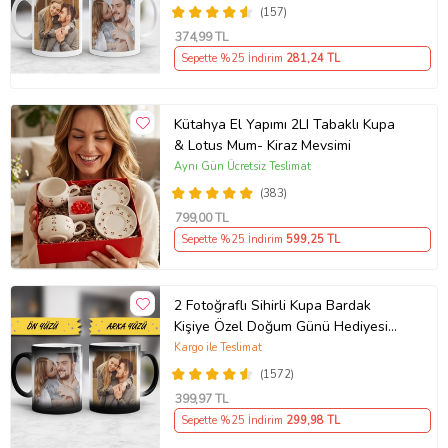
Ablaya Abiye Kız Kardeşe Erkek
(157)
Kardeşe Arkadaşa Sevgiliye Hediye
374
,99 TL
Yıl Dönümü Hediyesi
Sepette %25 İndirim
281
,24 TL
Kütahya El Yapımı 2LI Tabaklı Kupa
& Lotus Mum- Kiraz Mevsimi
Aynı Gün Ücretsiz Teslimat
(383)
799
,00 TL
Sepette %25 İndirim
599
,25 TL
2 Fotoğraflı Sihirli Kupa Bardak
Kişiye Özel Doğum Günü Hediyesi
Sevgiliye Hediye Anneye Babaya
Kargo ile Teslimat
Ablaya Abiye Kız Erkek Kardeşe
(1572)
Arkadaşa Resimli Günü Yıl Dönümü
399
,97 TL
Hediyesi
Sepette %25 İndirim
299
,98 TL