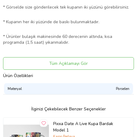
* Görselde size gönderilecek tek kupanın iki yüzünü görebilirsiniz.
* Kupanın her iki yüzünde de baskı bulunmaktadır.
* Ürünler bulaşık makinesinde 60 derecenin altında, kısa
programda (1,5 saat) yıkanmalıdır.
* Kupalarımız kargoda kırılmayacak şekilde, özenle
paketlenmektedir.
Tüm Açıklamayı Gör
Ürün Özellikleri
* Farklı tasarımlar için diğer ürünlerimize göz atabilirsiniz.
Materyal
Porselen
* Adet fiyatıdır.
Ürün Kodu:
kcm31688350
İlginizi Çekebilecek Benzer Seçenekler
Pixxa Date A Live Kupa Bardak
Model 1
Kargo Bedava