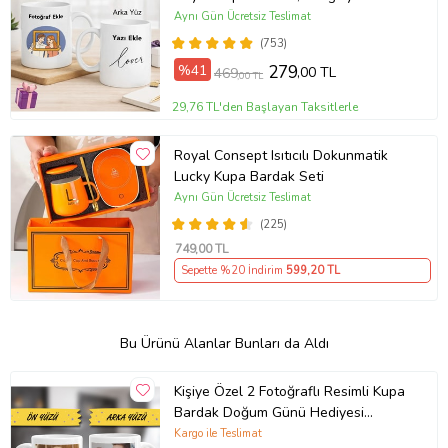
Hediye, Arkadaşa Hediye, Doğum
Aynı Gün Ücretsiz Teslimat
Günü Hediyesi
(753)
%41
279
,00 TL
469
,00 TL
29,76 TL'den Başlayan Taksitlerle
Royal Consept Isıtıcılı Dokunmatik
Lucky Kupa Bardak Seti
Aynı Gün Ücretsiz Teslimat
(225)
749
,00 TL
Sepette %20 İndirim
599
,20 TL
Bu Ürünü Alanlar Bunları da Aldı
Kişiye Özel 2 Fotoğraflı Resimli Kupa
Bardak Doğum Günü Hediyesi
Sevgiliye Hediye Anneye Babaya
Kargo ile Teslimat