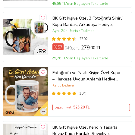
45,85 TL'den Başlayan Taksitlerle
BK Gift Kişiye Özel 3 Fotoğraflı Sihirli
Kupa Bardak, Arkadaşa Hediye,
Sevgiliye Hediye
Aynı Gün Ücretsiz Teslimat
(2702)
%57
279
,00 TL
649
,00 TL
29,76 TL'den Başlayan Taksitlerle
Fotoğraflı ve Yazılı Kişiye Özel Kupa
– Herkese Uygun Anlamlı Hediye
Porselen Baskılı Kupa (Beyaz)
Kargo Bedava
(104)
Sepet Fiyatı
525
,20 TL
BK Gift Kişiye Özel Kendin Tasarla
Beyaz Kupa Bardak, Sevgiliye