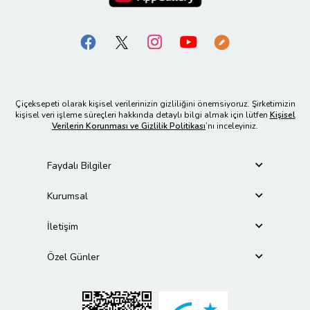
Çiçeksepeti olarak kişisel verilerinizin gizliliğini önemsiyoruz. Şirketimizin
kişisel veri işleme süreçleri hakkında detaylı bilgi almak için lütfen
Kişisel
Verilerin Korunması ve Gizlilik Politikası
’nı inceleyiniz.
Faydalı Bilgiler
Kurumsal
İletişim
Özel Günler