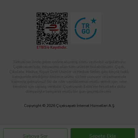
Türkiye’nin önde gelen online alışveriş sitesi ve mobil uygulaması
Çiçeksepeti’nde, ihtiyacınız olan tüm ürünleri bulabilirsiniz. Çiçek,
Çikolata, Hediye, Kişiye Özel Ürünler ve Hediye Setleri gibi birçok farklı
kategoride aradığınız binlerce ürünü sizlere sunuyor ve zamanında
kapınıza getiriyoruz! Siz de ister sevdiklerinizi mutlu etmek için, ister
kendiniz için sipariş verebilir; Çiçeksepeti Extra’nın fırsatlarla dolu
dünyasıyla tanışarak mutlu bir gün geçirebilirsiniz.
Copyright © 2026 Çiçeksepeti İnternet Hizmetleri A.Ş
Satıcıya Sor
Sepete Ekle