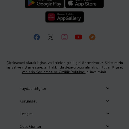
Çiçeksepeti olarak kişisel verilerinizin gizliliğini önemsiyoruz. Şirketimizin
kişisel veri işleme süreçleri hakkında detaylı bilgi almak için lütfen
Kişisel
Verilerin Korunması ve Gizlilik Politikası
’nı inceleyiniz.
Faydalı Bilgiler
Kurumsal
İletişim
Özel Günler