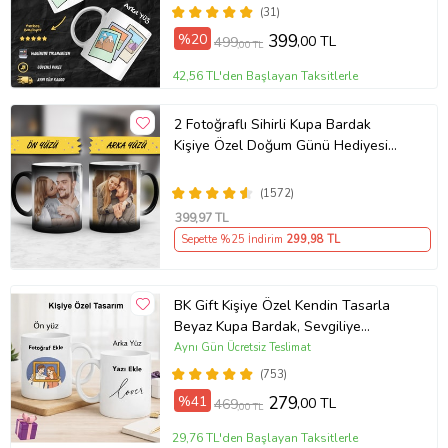
(31)
%20
399
,00 TL
499
,00 TL
42,56 TL'den Başlayan Taksitlerle
2 Fotoğraflı Sihirli Kupa Bardak
Kişiye Özel Doğum Günü Hediyesi
Sevgiliye Hediye Anneye Babaya
Ablaya Abiye Kız Erkek Kardeşe
(1572)
Arkadaşa Resimli Günü Yıl Dönümü
399
,97 TL
Hediyesi
Sepette %25 İndirim
299
,98 TL
BK Gift Kişiye Özel Kendin Tasarla
Beyaz Kupa Bardak, Sevgiliye
Hediye, Arkadaşa Hediye, Doğum
Aynı Gün Ücretsiz Teslimat
Günü Hediyesi
(753)
%41
279
,00 TL
469
,00 TL
29,76 TL'den Başlayan Taksitlerle