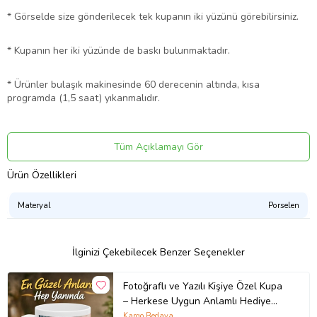
* Görselde size gönderilecek tek kupanın iki yüzünü görebilirsiniz.
* Kupanın her iki yüzünde de baskı bulunmaktadır.
* Ürünler bulaşık makinesinde 60 derecenin altında, kısa
programda (1,5 saat) yıkanmalıdır.
* Kupalarımız kargoda kırılmayacak şekilde, özenle
paketlenmektedir.
Tüm Açıklamayı Gör
Ürün Özellikleri
* Farklı tasarımlar için diğer ürünlerimize göz atabilirsiniz.
Materyal
Porselen
* Adet fiyatıdır.
Ürün Kodu:
kcm7694323
İlginizi Çekebilecek Benzer Seçenekler
Fotoğraflı ve Yazılı Kişiye Özel Kupa
– Herkese Uygun Anlamlı Hediye
Porselen Baskılı Kupa (Beyaz)
Kargo Bedava