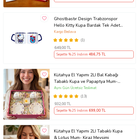
Ghostbastır Design Trabzonspor
Hello Kitty Kupa Bardak Tek Adet
089
Kargo Bedava
(1)
649
,00 TL
Sepette %25 İndirim
486
,75 TL
Kütahya El Yapımı 2LI Bal Kabağı
Tabaklı Kupa ve Papaptya Mum-
Papatya ve Mor Kurdela Desenli
Aynı Gün Ücretsiz Teslimat
(13)
932
,00 TL
Sepette %25 İndirim
699
,00 TL
Kütahya El Yapımı 2LI Tabaklı Kupa
& Lotus Mum- Kiraz Mevsimi