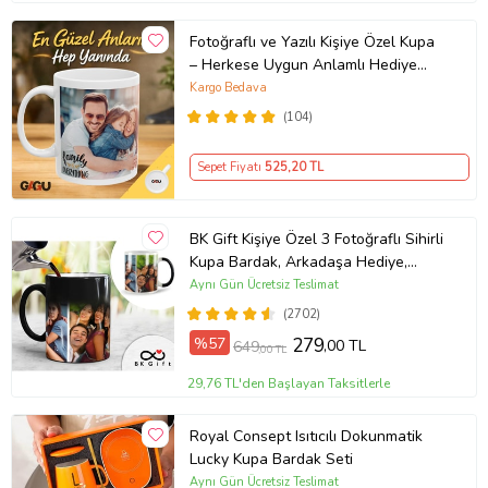
Fotoğraflı ve Yazılı Kişiye Özel Kupa
– Herkese Uygun Anlamlı Hediye
Porselen Baskılı Kupa (Beyaz)
Kargo Bedava
(104)
Sepet Fiyatı
525
,20 TL
BK Gift Kişiye Özel 3 Fotoğraflı Sihirli
Kupa Bardak, Arkadaşa Hediye,
Sevgiliye Hediye
Aynı Gün Ücretsiz Teslimat
(2702)
%57
279
,00 TL
649
,00 TL
29,76 TL'den Başlayan Taksitlerle
Royal Consept Isıtıcılı Dokunmatik
Lucky Kupa Bardak Seti
Aynı Gün Ücretsiz Teslimat