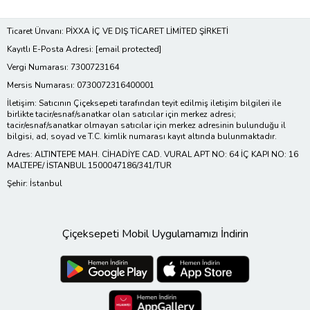
Ticaret Ünvanı: PİXXA İÇ VE DIŞ TİCARET LİMİTED ŞİRKETİ
Kayıtlı E-Posta Adresi:
[email protected]
Vergi Numarası: 7300723164
Mersis Numarası: 0730072316400001
İletişim: Satıcının Çiçeksepeti tarafından teyit edilmiş iletişim bilgileri ile
birlikte tacir/esnaf/sanatkar olan satıcılar için merkez adresi;
tacir/esnaf/sanatkar olmayan satıcılar için merkez adresinin bulunduğu il
bilgisi, ad, soyad ve T.C. kimlik numarası kayıt altında bulunmaktadır.
Adres: ALTINTEPE MAH. CİHADİYE CAD. VURAL APT NO: 64 İÇ KAPI NO: 16
MALTEPE/ İSTANBUL 1500047186/341/TUR
Şehir: İstanbul
Çiçeksepeti Mobil Uygulamamızı İndirin