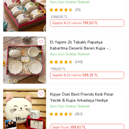
Aynı Gün Ücretsiz Teslimat
(25)
1066
,00 TL
Sepette %25 İndirim
799
,50 TL
El Yapımı 2li Tabaklı Papatya
Kabartma Desenli Beren Kupa -
Seviyor Sevmiyor
Aynı Gün Ücretsiz Teslimat
(140)
799
,00 TL
Sepette %25 İndirim
599
,25 TL
Kişiye Özel Best Friends Kedi Polar
Yastık & Kupa Arkadaşa Hediye
Aynı Gün Ücretsiz Teslimat
(283)
Sepet Fiyatı
399
,92 TL