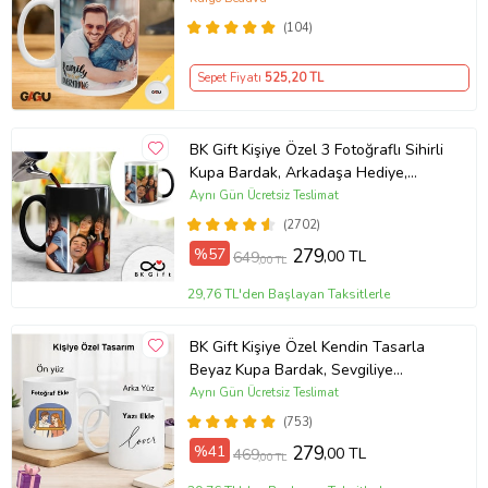
(104)
Sepet Fiyatı
525
,20 TL
BK Gift Kişiye Özel 3 Fotoğraflı Sihirli
Kupa Bardak, Arkadaşa Hediye,
Sevgiliye Hediye
Aynı Gün Ücretsiz Teslimat
(2702)
%57
279
,00 TL
649
,00 TL
29,76 TL'den Başlayan Taksitlerle
BK Gift Kişiye Özel Kendin Tasarla
Beyaz Kupa Bardak, Sevgiliye
Hediye, Arkadaşa Hediye, Doğum
Aynı Gün Ücretsiz Teslimat
Günü Hediyesi
(753)
%41
279
,00 TL
469
,00 TL