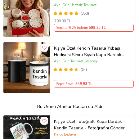
Aynı Gün Ücretsiz Teslimat
(383)
799
,00 TL
Sepette %25 İndirim
599
,25 TL
Kişiye Özel Kendin Tasarla Yılbaşı
Hediyesi Sihirli Siyah Kupa Bardak
Sıcakla Renk Değiştiren Tasarım
Aynı Gün Teslimat Seçeneği
(64)
Sepet Fiyatı
349
,93 TL
Bu Ürünü Alanlar Bunları da Aldı
Kişiye Özel Fotoğraflı Kupa Bardak –
Kendin Tasarla - Fotoğrafını Gönder
Kargo Bedava