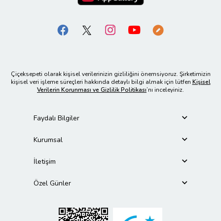
Çiçeksepeti olarak kişisel verilerinizin gizliliğini önemsiyoruz. Şirketimizin
kişisel veri işleme süreçleri hakkında detaylı bilgi almak için lütfen
Kişisel
Verilerin Korunması ve Gizlilik Politikası
’nı inceleyiniz.
Faydalı Bilgiler
Kurumsal
İletişim
Özel Günler