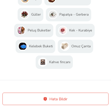
Güller
Papatya - Gerbera
Peluş Buketler
Kek - Kurabiye
Kelebek Buketi
Omuz Çanta
Kahve fincanı
Hata Bildir