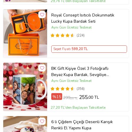
29,76 TL'den Başlayan Taksitlerle
Royal Consept Isıtıcılı Dokunmatik
Lucky Kupa Bardak Seti
Aynı Gün Ücretsiz Teslimat
(224)
Sepet Fiyatı
599
,20 TL
BK Gift Kişiye Özel 3 Fotoğraflı
Beyaz Kupa Bardak, Sevgiliye
Hediye, Arkadaşa Hediye
Aynı Gün Ücretsiz Teslimat
(356)
%15
255
,00 TL
299
,00 TL
27,20 TL'den Başlayan Taksitlerle
6 li Çiğdem Çiçeği Desenli Karışık
Renkli El Yapımı Kupa