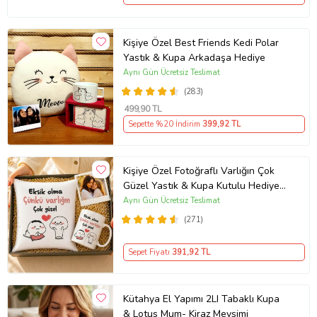
Kişiye Özel Best Friends Kedi Polar
Yastık & Kupa Arkadaşa Hediye
Aynı Gün Ücretsiz Teslimat
(283)
499
,90 TL
Sepette %20 İndirim
399
,92 TL
Kişiye Özel Fotoğraflı Varlığın Çok
Güzel Yastık & Kupa Kutulu Hediye
Seti
Aynı Gün Ücretsiz Teslimat
(271)
Sepet Fiyatı
391
,92 TL
Kütahya El Yapımı 2LI Tabaklı Kupa
& Lotus Mum- Kiraz Mevsimi