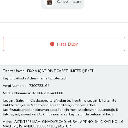
Kahve fincanı
Hata Bildir
Ticaret Ünvanı: PİXXA İÇ VE DIŞ TİCARET LİMİTED ŞİRKETİ
Kayıtlı E-Posta Adresi:
[email protected]
Vergi Numarası: 7300723164
Mersis Numarası: 0730072316400001
İletişim: Satıcının Çiçeksepeti tarafından teyit edilmiş iletişim bilgileri ile
birlikte tacir/esnaf/sanatkar olan satıcılar için merkez adresi;
tacir/esnaf/sanatkar olmayan satıcılar için merkez adresinin bulunduğu il
bilgisi, ad, soyad ve T.C. kimlik numarası kayıt altında bulunmaktadır.
Adres: ALTINTEPE MAH. CİHADİYE CAD. VURAL APT NO: 64 İÇ KAPI NO: 16
MALTEPE/ İSTANBUL 1500047186/341/TUR