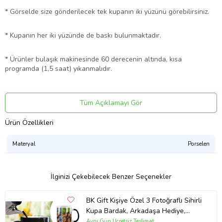
* Görselde size gönderilecek tek kupanın iki yüzünü görebilirsiniz.
* Kupanın her iki yüzünde de baskı bulunmaktadır.
* Ürünler bulaşık makinesinde 60 derecenin altında, kısa
programda (1,5 saat) yıkanmalıdır.
* Kupalarımız kargoda kırılmayacak şekilde, özenle
paketlenmektedir.
Tüm Açıklamayı Gör
Ürün Özellikleri
* Farklı tasarımlar için diğer ürünlerimize göz atabilirsiniz.
Materyal
Porselen
* Adet fiyatıdır.
Ürün Kodu:
kcm8831037
İlginizi Çekebilecek Benzer Seçenekler
BK Gift Kişiye Özel 3 Fotoğraflı Sihirli
Kupa Bardak, Arkadaşa Hediye,
Sevgiliye Hediye
Aynı Gün Ücretsiz Teslimat