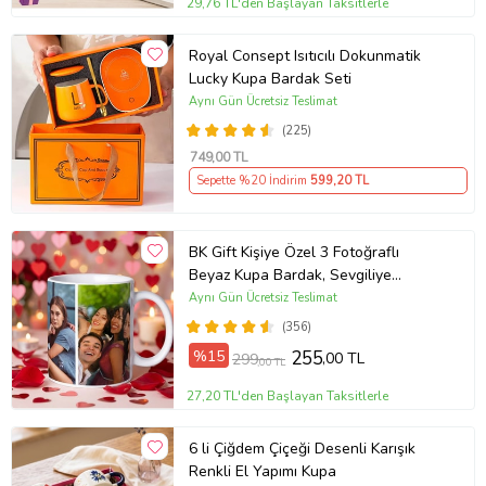
29,76 TL'den Başlayan Taksitlerle
Royal Consept Isıtıcılı Dokunmatik
Lucky Kupa Bardak Seti
Aynı Gün Ücretsiz Teslimat
(225)
749
,00 TL
Sepette %20 İndirim
599
,20 TL
BK Gift Kişiye Özel 3 Fotoğraflı
Beyaz Kupa Bardak, Sevgiliye
Hediye, Arkadaşa Hediye
Aynı Gün Ücretsiz Teslimat
(356)
%15
255
,00 TL
299
,00 TL
27,20 TL'den Başlayan Taksitlerle
6 li Çiğdem Çiçeği Desenli Karışık
Renkli El Yapımı Kupa