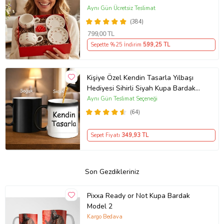
Aynı Gün Ücretsiz Teslimat
(384)
799
,00 TL
Sepette %25 İndirim
599
,25 TL
Kişiye Özel Kendin Tasarla Yılbaşı
Hediyesi Sihirli Siyah Kupa Bardak
Sıcakla Renk Değiştiren Tasarım
Aynı Gün Teslimat Seçeneği
(64)
Sepet Fiyatı
349
,93 TL
Son Gezdikleriniz
Pixxa Ready or Not Kupa Bardak
Model 2
Kargo Bedava