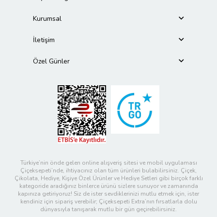
Kurumsal
İletişim
Özel Günler
Türkiye’nin önde gelen online alışveriş sitesi ve mobil uygulaması
Çiçeksepeti’nde, ihtiyacınız olan tüm ürünleri bulabilirsiniz. Çiçek,
Çikolata, Hediye, Kişiye Özel Ürünler ve Hediye Setleri gibi birçok farklı
kategoride aradığınız binlerce ürünü sizlere sunuyor ve zamanında
kapınıza getiriyoruz! Siz de ister sevdiklerinizi mutlu etmek için, ister
kendiniz için sipariş verebilir; Çiçeksepeti Extra’nın fırsatlarla dolu
dünyasıyla tanışarak mutlu bir gün geçirebilirsiniz.