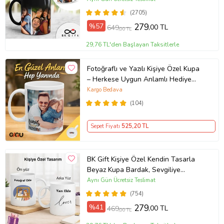
(2705)
%57
279
,00 TL
649
,00 TL
29,76 TL'den Başlayan Taksitlerle
Fotoğraflı ve Yazılı Kişiye Özel Kupa
– Herkese Uygun Anlamlı Hediye
Porselen Baskılı Kupa (Beyaz)
Kargo Bedava
(104)
Sepet Fiyatı
525
,20 TL
BK Gift Kişiye Özel Kendin Tasarla
Beyaz Kupa Bardak, Sevgiliye
Hediye, Arkadaşa Hediye, Doğum
Aynı Gün Ücretsiz Teslimat
Günü Hediyesi
(754)
%41
279
,00 TL
469
,00 TL