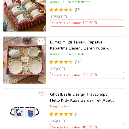
Aynı Gün Ücretsiz Teslimat
(25)
1066
,00 TL
Sepette %25 İndirim
799
,50 TL
El Yapımı 2li Tabaklı Papatya
Kabartma Desenli Beren Kupa -
Seviyor Sevmiyor
Aynı Gün Ücretsiz Teslimat
(141)
799
,00 TL
Sepette %25 İndirim
599
,25 TL
Ghostbastır Design Trabzonspor
Hello Kitty Kupa Bardak Tek Adet
089
Kargo Bedava
(1)
649
,00 TL
Sepette %25 İndirim
486
,75 TL