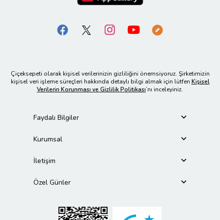
Çiçeksepeti olarak kişisel verilerinizin gizliliğini önemsiyoruz. Şirketimizin
kişisel veri işleme süreçleri hakkında detaylı bilgi almak için lütfen
Kişisel
Verilerin Korunması ve Gizlilik Politikası
’nı inceleyiniz.
Faydalı Bilgiler
Kurumsal
İletişim
Özel Günler