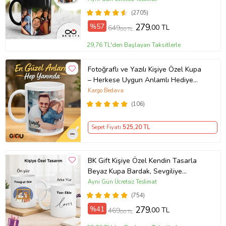
(2705)
%57
279
,00 TL
649
,00 TL
29,76 TL'den Başlayan Taksitlerle
Fotoğraflı ve Yazılı Kişiye Özel Kupa
– Herkese Uygun Anlamlı Hediye
Porselen Baskılı Kupa (Beyaz)
Kargo Bedava
(106)
Sepet Fiyatı
525
,20 TL
BK Gift Kişiye Özel Kendin Tasarla
Beyaz Kupa Bardak, Sevgiliye
Hediye, Arkadaşa Hediye, Doğum
Aynı Gün Ücretsiz Teslimat
Günü Hediyesi
(754)
%41
279
,00 TL
469
,00 TL