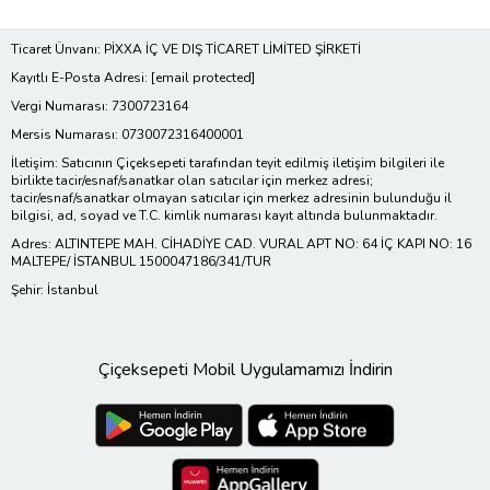
Ticaret Ünvanı: PİXXA İÇ VE DIŞ TİCARET LİMİTED ŞİRKETİ
Kayıtlı E-Posta Adresi:
[email protected]
Vergi Numarası: 7300723164
Mersis Numarası: 0730072316400001
İletişim: Satıcının Çiçeksepeti tarafından teyit edilmiş iletişim bilgileri ile
birlikte tacir/esnaf/sanatkar olan satıcılar için merkez adresi;
tacir/esnaf/sanatkar olmayan satıcılar için merkez adresinin bulunduğu il
bilgisi, ad, soyad ve T.C. kimlik numarası kayıt altında bulunmaktadır.
Adres: ALTINTEPE MAH. CİHADİYE CAD. VURAL APT NO: 64 İÇ KAPI NO: 16
MALTEPE/ İSTANBUL 1500047186/341/TUR
Şehir: İstanbul
Çiçeksepeti Mobil Uygulamamızı İndirin