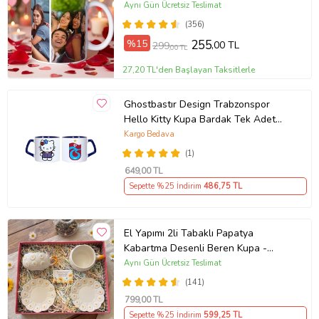
Hediye, Arkadaşa Hediye
Aynı Gün Ücretsiz Teslimat
(356)
%15
255
,00 TL
299
,00 TL
27,20 TL'den Başlayan Taksitlerle
Ghostbastır Design Trabzonspor
Hello Kitty Kupa Bardak Tek Adet
089
Kargo Bedava
(1)
649
,00 TL
Sepette %25 İndirim
486
,75 TL
El Yapımı 2li Tabaklı Papatya
Kabartma Desenli Beren Kupa -
Seviyor Sevmiyor
Aynı Gün Ücretsiz Teslimat
(141)
799
,00 TL
Sepette %25 İndirim
599
,25 TL