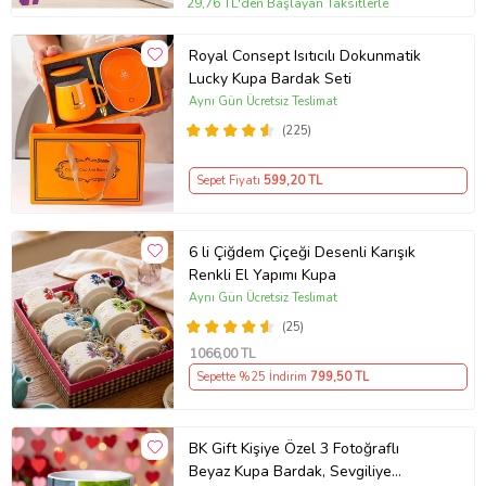
29,76 TL'den Başlayan Taksitlerle
Royal Consept Isıtıcılı Dokunmatik
Lucky Kupa Bardak Seti
Aynı Gün Ücretsiz Teslimat
(225)
Sepet Fiyatı
599
,20 TL
6 li Çiğdem Çiçeği Desenli Karışık
Renkli El Yapımı Kupa
Aynı Gün Ücretsiz Teslimat
(25)
1066
,00 TL
Sepette %25 İndirim
799
,50 TL
BK Gift Kişiye Özel 3 Fotoğraflı
Beyaz Kupa Bardak, Sevgiliye