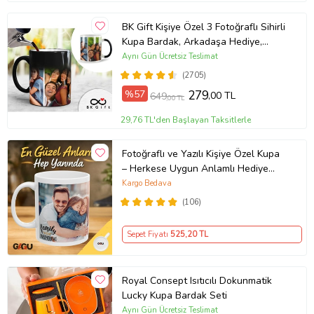
BK Gift Kişiye Özel 3 Fotoğraflı Sihirli
Kupa Bardak, Arkadaşa Hediye,
Sevgiliye Hediye
Aynı Gün Ücretsiz Teslimat
(2705)
%57
279
,00 TL
649
,00 TL
29,76 TL'den Başlayan Taksitlerle
Fotoğraflı ve Yazılı Kişiye Özel Kupa
– Herkese Uygun Anlamlı Hediye
Porselen Baskılı Kupa (Beyaz)
Kargo Bedava
(106)
Sepet Fiyatı
525
,20 TL
Royal Consept Isıtıcılı Dokunmatik
Lucky Kupa Bardak Seti
Aynı Gün Ücretsiz Teslimat