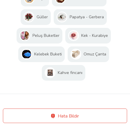
Güller
Papatya - Gerbera
Peluş Buketler
Kek - Kurabiye
Kelebek Buketi
Omuz Çanta
Kahve fincanı
Hata Bildir