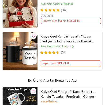
Aynı Gün Ücretsiz Teslimat
(384)
799
,00 TL
Sepette %25 İndirim
599
,25 TL
Kişiye Özel Kendin Tasarla Yılbaşı
Hediyesi Sihirli Siyah Kupa Bardak
Sıcakla Renk Değiştiren Tasarım
Aynı Gün Teslimat Seçeneği
(64)
Sepet Fiyatı
349
,93 TL
Bu Ürünü Alanlar Bunları da Aldı
Kişiye Özel Fotoğraflı Kupa Bardak –
Kendin Tasarla - Fotoğrafını Gönder
Kargo Bedava