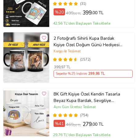
(31)
%20
399
,00 TL
499
,00 TL
42,56 TL'den Başlayan Taksitlerle
2 Fotoğraflı Sihirli Kupa Bardak
Kişiye Özel Doğum Günü Hediyesi
Sevgiliye Hediye Anneye Babaya
Kargo ile Teslimat
Ablaya Abiye Kız Erkek Kardeşe
(1572)
Arkadaşa Resimli Günü Yıl Dönümü
399
,97 TL
Hediyesi
Sepette %25 İndirim
299
,98 TL
BK Gift Kişiye Özel Kendin Tasarla
Beyaz Kupa Bardak, Sevgiliye
Hediye, Arkadaşa Hediye, Doğum
Aynı Gün Ücretsiz Teslimat
Günü Hediyesi
(754)
%41
279
,00 TL
469
,00 TL
29,76 TL'den Başlayan Taksitlerle