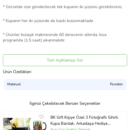
* Görselde size gönderilecek tek kupanın iki yüzünü görebilirsiniz.
* Kupanın her iki yüzünde de baskı bulunmaktadır.
* Ürünler bulaşık makinesinde 60 derecenin altında, kısa
programda (1,5 saat) yıkanmalıdır.
* Kupalarımız kargoda kırılmayacak şekilde, özenle
paketlenmektedir.
Tüm Açıklamayı Gör
Ürün Özellikleri
* Farklı tasarımlar için diğer ürünlerimize göz atabilirsiniz.
Materyal
Porselen
* Adet fiyatıdır.
Ürün Kodu:
kcm53918938
İlginizi Çekebilecek Benzer Seçenekler
BK Gift Kişiye Özel 3 Fotoğraflı Sihirli
Kupa Bardak, Arkadaşa Hediye,
Sevgiliye Hediye
Aynı Gün Ücretsiz Teslimat