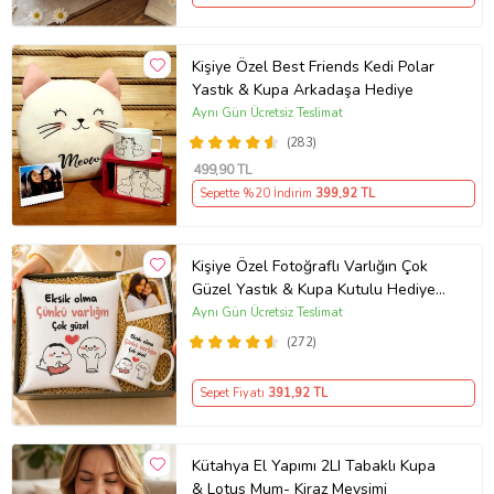
Kişiye Özel Best Friends Kedi Polar
Yastık & Kupa Arkadaşa Hediye
Aynı Gün Ücretsiz Teslimat
(283)
499
,90 TL
Sepette %20 İndirim
399
,92 TL
Kişiye Özel Fotoğraflı Varlığın Çok
Güzel Yastık & Kupa Kutulu Hediye
Seti
Aynı Gün Ücretsiz Teslimat
(272)
Sepet Fiyatı
391
,92 TL
Kütahya El Yapımı 2LI Tabaklı Kupa
& Lotus Mum- Kiraz Mevsimi