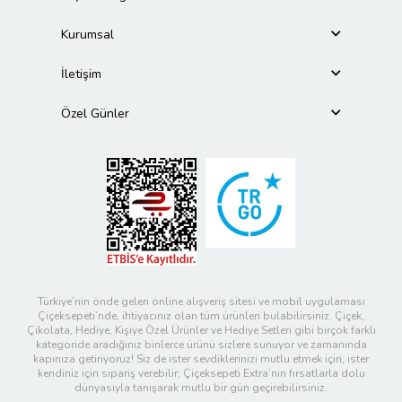
Kurumsal
İletişim
Özel Günler
Türkiye’nin önde gelen online alışveriş sitesi ve mobil uygulaması
Çiçeksepeti’nde, ihtiyacınız olan tüm ürünleri bulabilirsiniz. Çiçek,
Çikolata, Hediye, Kişiye Özel Ürünler ve Hediye Setleri gibi birçok farklı
kategoride aradığınız binlerce ürünü sizlere sunuyor ve zamanında
kapınıza getiriyoruz! Siz de ister sevdiklerinizi mutlu etmek için, ister
kendiniz için sipariş verebilir; Çiçeksepeti Extra’nın fırsatlarla dolu
dünyasıyla tanışarak mutlu bir gün geçirebilirsiniz.