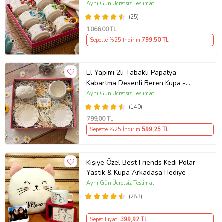
Aynı Gün Ücretsiz Teslimat
(25)
1066
,00 TL
Sepette %25 İndirim
799
,50 TL
El Yapımı 2li Tabaklı Papatya
Kabartma Desenli Beren Kupa -
Seviyor Sevmiyor
Aynı Gün Ücretsiz Teslimat
(140)
799
,00 TL
Sepette %25 İndirim
599
,25 TL
Kişiye Özel Best Friends Kedi Polar
Yastık & Kupa Arkadaşa Hediye
Aynı Gün Ücretsiz Teslimat
(283)
Sepet Fiyatı
399
,92 TL