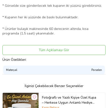
* Görselde size gönderilecek tek kupanın iki yüzünü görebilirsiniz.
* Kupanın her iki yüzünde de baskı bulunmaktadır.
* Ürünler bulaşık makinesinde 60 derecenin altında, kısa
programda (1,5 saat) yıkanmalıdır.
* Kupalarımız kargoda kırılmayacak şekilde, özenle
paketlenmektedir.
Tüm Açıklamayı Gör
Ürün Özellikleri
* Farklı tasarımlar için diğer ürünlerimize göz atabilirsiniz.
Materyal
Porselen
* Adet fiyatıdır.
Ürün Kodu:
kcm53193986
İlginizi Çekebilecek Benzer Seçenekler
Fotoğraflı ve Yazılı Kişiye Özel Kupa
– Herkese Uygun Anlamlı Hediye
Porselen Baskılı Kupa (Beyaz)
Kargo Bedava