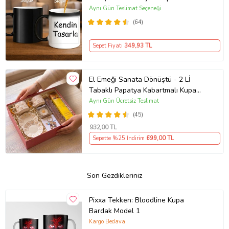
Sıcakla Renk Değiştiren Tasarım
Aynı Gün Teslimat Seçeneği
(64)
Sepet Fiyatı
349
,93 TL
El Emeği Sanata Dönüştü - 2 Lİ
Tabaklı Papatya Kabartmalı Kupa
Seti & Tütsü Seti & Mum &
Aynı Gün Ücretsiz Teslimat
Anahtarlık
(45)
932
,00 TL
Sepette %25 İndirim
699
,00 TL
Son Gezdikleriniz
Pixxa Tekken: Bloodline Kupa
Bardak Model 1
Kargo Bedava