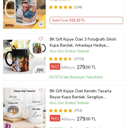
(104)
Sepet Fiyatı
525
,20 TL
BK Gift Kişiye Özel 3 Fotoğraflı Sihirli
Kupa Bardak, Arkadaşa Hediye,
Sevgiliye Hediye
Aynı Gün Ücretsiz Teslimat
(2702)
%57
279
,00 TL
649
,00 TL
29,76 TL'den Başlayan Taksitlerle
BK Gift Kişiye Özel Kendin Tasarla
Beyaz Kupa Bardak, Sevgiliye
Hediye, Arkadaşa Hediye, Doğum
Aynı Gün Ücretsiz Teslimat
Günü Hediyesi
(753)
%41
279
,00 TL
469
,00 TL