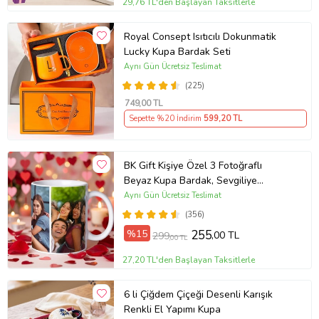
29,76 TL'den Başlayan Taksitlerle
Royal Consept Isıtıcılı Dokunmatik
Lucky Kupa Bardak Seti
Aynı Gün Ücretsiz Teslimat
(225)
749
,00 TL
Sepette %20 İndirim
599
,20 TL
BK Gift Kişiye Özel 3 Fotoğraflı
Beyaz Kupa Bardak, Sevgiliye
Hediye, Arkadaşa Hediye
Aynı Gün Ücretsiz Teslimat
(356)
%15
255
,00 TL
299
,00 TL
27,20 TL'den Başlayan Taksitlerle
6 li Çiğdem Çiçeği Desenli Karışık
Renkli El Yapımı Kupa