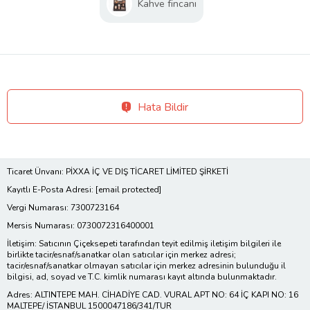
Kahve fincanı
Hata Bildir
Ticaret Ünvanı: PİXXA İÇ VE DIŞ TİCARET LİMİTED ŞİRKETİ
Kayıtlı E-Posta Adresi:
[email protected]
Vergi Numarası: 7300723164
Mersis Numarası: 0730072316400001
İletişim: Satıcının Çiçeksepeti tarafından teyit edilmiş iletişim bilgileri ile
birlikte tacir/esnaf/sanatkar olan satıcılar için merkez adresi;
tacir/esnaf/sanatkar olmayan satıcılar için merkez adresinin bulunduğu il
bilgisi, ad, soyad ve T.C. kimlik numarası kayıt altında bulunmaktadır.
Adres: ALTINTEPE MAH. CİHADİYE CAD. VURAL APT NO: 64 İÇ KAPI NO: 16
MALTEPE/ İSTANBUL 1500047186/341/TUR