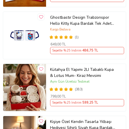
Ghostbastır Design Trabzonspor
Hello Kitty Kupa Bardak Tek Adet
089
Kargo Bedava
(1)
649
,00 TL
Sepette %25 İndirim
486
,75 TL
Kütahya El Yapımı 2LI Tabaklı Kupa
& Lotus Mum- Kiraz Mevsimi
Aynı Gün Ücretsiz Teslimat
(383)
799
,00 TL
Sepette %25 İndirim
599
,25 TL
Kişiye Özel Kendin Tasarla Yılbaşı
Hediyesi Sihirli Siyah Kupa Bardak