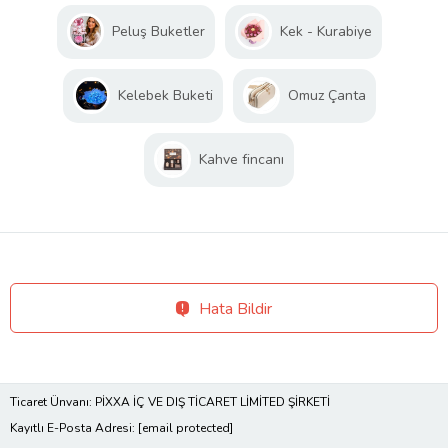
Peluş Buketler
Kek - Kurabiye
Kelebek Buketi
Omuz Çanta
Kahve fincanı
Hata Bildir
Ticaret Ünvanı: PİXXA İÇ VE DIŞ TİCARET LİMİTED ŞİRKETİ
Kayıtlı E-Posta Adresi:
[email protected]