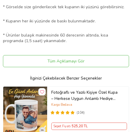
* Görselde size gönderilecek tek kupanın iki yüzünü görebilirsiniz.
* Kupanın her iki yüzünde de baskı bulunmaktadır.
* Ürünler bulaşık makinesinde 60 derecenin altında, kısa
programda (1,5 saat) yıkanmalıdır.
* Kupalarımız kargoda kırılmayacak şekilde, özenle
paketlenmektedir.
Tüm Açıklamayı Gör
* Farklı tasarımlar için diğer ürünlerimize göz atabilirsiniz.
İlginizi Çekebilecek Benzer Seçenekler
* Adet fiyatıdır.
Fotoğraflı ve Yazılı Kişiye Özel Kupa
Ürün Kodu:
kcm75004553
– Herkese Uygun Anlamlı Hediye
Porselen Baskılı Kupa (Beyaz)
Kargo Bedava
(104)
Sepet Fiyatı
525
,20 TL