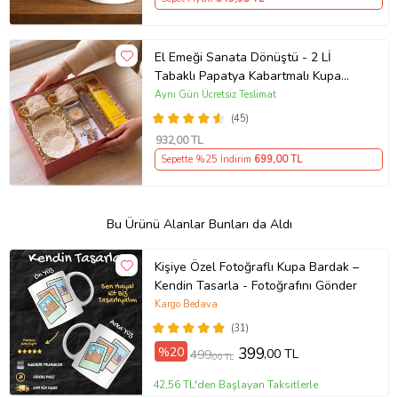
El Emeği Sanata Dönüştü - 2 Lİ
Tabaklı Papatya Kabartmalı Kupa
Seti & Tütsü Seti & Mum &
Aynı Gün Ücretsiz Teslimat
Anahtarlık
(45)
932
,00 TL
Sepette %25 İndirim
699
,00 TL
Bu Ürünü Alanlar Bunları da Aldı
Kişiye Özel Fotoğraflı Kupa Bardak –
Kendin Tasarla - Fotoğrafını Gönder
Kargo Bedava
(31)
%20
399
,00 TL
499
,00 TL
42,56 TL'den Başlayan Taksitlerle