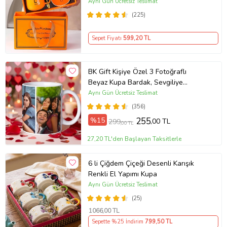
Aynı Gün Ücretsiz Teslimat
(225)
Sepet Fiyatı
599
,20 TL
BK Gift Kişiye Özel 3 Fotoğraflı
Beyaz Kupa Bardak, Sevgiliye
Hediye, Arkadaşa Hediye
Aynı Gün Ücretsiz Teslimat
(356)
%15
255
,00 TL
299
,00 TL
27,20 TL'den Başlayan Taksitlerle
6 li Çiğdem Çiçeği Desenli Karışık
Renkli El Yapımı Kupa
Aynı Gün Ücretsiz Teslimat
(25)
1066
,00 TL
Sepette %25 İndirim
799
,50 TL