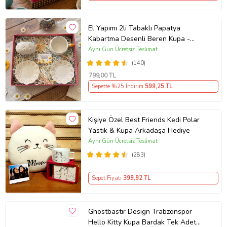
El Yapımı 2li Tabaklı Papatya
Kabartma Desenli Beren Kupa -
Seviyor Sevmiyor
Aynı Gün Ücretsiz Teslimat
(140)
799
,00 TL
Sepette %25 İndirim
599
,25 TL
Kişiye Özel Best Friends Kedi Polar
Yastık & Kupa Arkadaşa Hediye
Aynı Gün Ücretsiz Teslimat
(283)
Sepet Fiyatı
399
,92 TL
Ghostbastır Design Trabzonspor
Hello Kitty Kupa Bardak Tek Adet