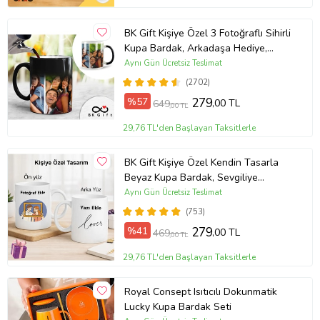
BK Gift Kişiye Özel 3 Fotoğraflı Sihirli
Kupa Bardak, Arkadaşa Hediye,
Sevgiliye Hediye
Aynı Gün Ücretsiz Teslimat
(2702)
%57
279
,00 TL
649
,00 TL
29,76 TL'den Başlayan Taksitlerle
BK Gift Kişiye Özel Kendin Tasarla
Beyaz Kupa Bardak, Sevgiliye
Hediye, Arkadaşa Hediye, Doğum
Aynı Gün Ücretsiz Teslimat
Günü Hediyesi
(753)
%41
279
,00 TL
469
,00 TL
29,76 TL'den Başlayan Taksitlerle
Royal Consept Isıtıcılı Dokunmatik
Lucky Kupa Bardak Seti