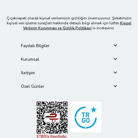
Çiçeksepeti olarak kişisel verilerinizin gizliliğini önemsiyoruz. Şirketimizin
kişisel veri işleme süreçleri hakkında detaylı bilgi almak için lütfen
Kişisel
Verilerin Korunması ve Gizlilik Politikası
’nı inceleyiniz.
Faydalı Bilgiler
Kurumsal
İletişim
Özel Günler