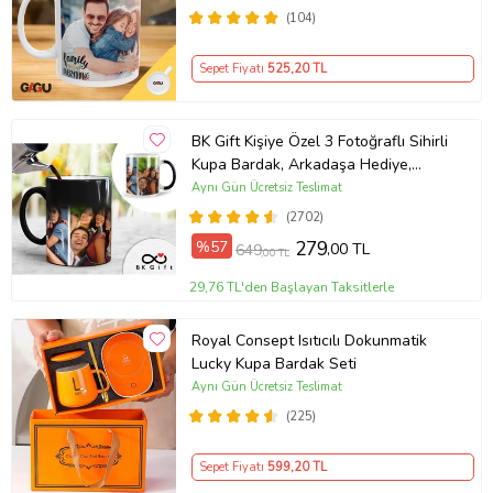
(104)
Sepet Fiyatı
525
,20 TL
BK Gift Kişiye Özel 3 Fotoğraflı Sihirli
Kupa Bardak, Arkadaşa Hediye,
Sevgiliye Hediye
Aynı Gün Ücretsiz Teslimat
(2702)
%57
279
,00 TL
649
,00 TL
29,76 TL'den Başlayan Taksitlerle
Royal Consept Isıtıcılı Dokunmatik
Lucky Kupa Bardak Seti
Aynı Gün Ücretsiz Teslimat
(225)
Sepet Fiyatı
599
,20 TL