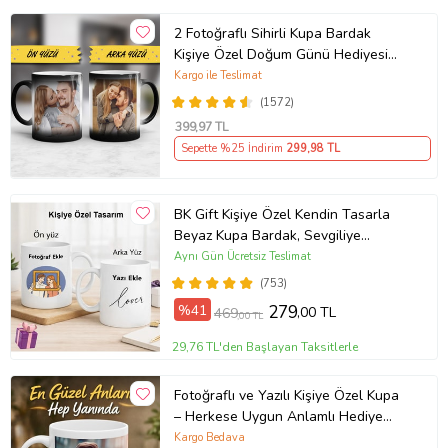
2 Fotoğraflı Sihirli Kupa Bardak
Kişiye Özel Doğum Günü Hediyesi
Sevgiliye Hediye Anneye Babaya
Kargo ile Teslimat
Ablaya Abiye Kız Erkek Kardeşe
(1572)
Arkadaşa Resimli Günü Yıl Dönümü
399
,97 TL
Hediyesi
Sepette %25 İndirim
299
,98 TL
BK Gift Kişiye Özel Kendin Tasarla
Beyaz Kupa Bardak, Sevgiliye
Hediye, Arkadaşa Hediye, Doğum
Aynı Gün Ücretsiz Teslimat
Günü Hediyesi
(753)
%41
279
,00 TL
469
,00 TL
29,76 TL'den Başlayan Taksitlerle
Fotoğraflı ve Yazılı Kişiye Özel Kupa
– Herkese Uygun Anlamlı Hediye
Porselen Baskılı Kupa (Beyaz)
Kargo Bedava