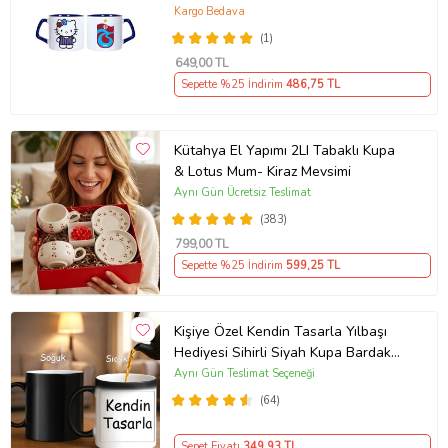
089
Kargo Bedava
(1)
649
,00 TL
Sepette %25 İndirim
486
,75 TL
Kütahya El Yapımı 2LI Tabaklı Kupa
& Lotus Mum- Kiraz Mevsimi
Aynı Gün Ücretsiz Teslimat
(383)
799
,00 TL
Sepette %25 İndirim
599
,25 TL
Kişiye Özel Kendin Tasarla Yılbaşı
Hediyesi Sihirli Siyah Kupa Bardak
Sıcakla Renk Değiştiren Tasarım
Aynı Gün Teslimat Seçeneği
(64)
Sepet Fiyatı
349
,93 TL