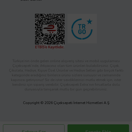
Türkiye’nin önde gelen online alışveriş sitesi ve mobil uygulaması
Çiçeksepeti’nde, ihtiyacınız olan tüm ürünleri bulabilirsiniz. Çiçek,
Çikolata, Hediye, Kişiye Özel Ürünler ve Hediye Setleri gibi birçok farklı
kategoride aradığınız binlerce ürünü sizlere sunuyor ve zamanında
kapınıza getiriyoruz! Siz de ister sevdiklerinizi mutlu etmek için, ister
kendiniz için sipariş verebilir; Çiçeksepeti Extra’nın fırsatlarla dolu
dünyasıyla tanışarak mutlu bir gün geçirebilirsiniz.
Copyright © 2026 Çiçeksepeti İnternet Hizmetleri A.Ş