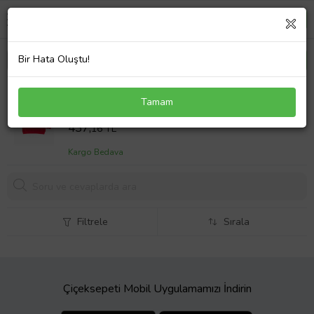
Bir Hata Oluştu!
Pj maskeliler Owlette baskılı pamuklu kumaş çocuk
Tamam
sweatshirt (Kırmızı)
Sepet Fiyatı
437,
16 TL
Kargo Bedava
Filtrele
Sırala
Çiçeksepeti Mobil Uygulamamızı İndirin