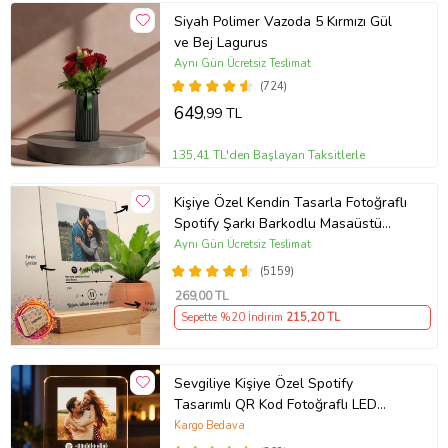
Siyah Polimer Vazoda 5 Kırmızı Gül
ve Bej Lagurus
Aynı Gün Ücretsiz Teslimat
(724)
649
,99 TL
135,41 TL'den Başlayan Taksitlerle
Kişiye Özel Kendin Tasarla Fotoğraflı
Spotify Şarkı Barkodlu Masaüstü
Plak Fotoğraf Çerçevesi
Aynı Gün Ücretsiz Teslimat
(5159)
269
,00 TL
Sepette %20 İndirim
215
,20 TL
Sevgiliye Kişiye Özel Spotify
Tasarımlı QR Kod Fotoğraflı LED
Gece Lambası Ahşap Kaideli Hediye
Kargo Bedava