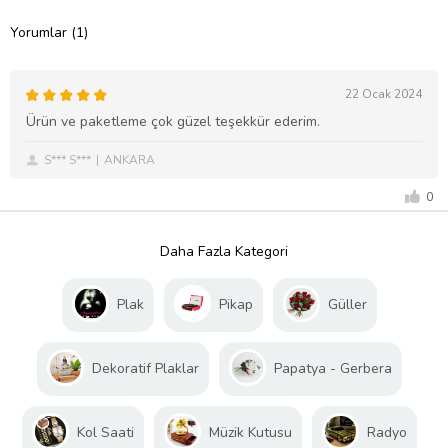
Yorumlar (1)
22 Ocak 2024
Ürün ve paketleme çok güzel teşekkür ederim.
S*** S***
ANKARA
0
Daha Fazla Kategori
Plak
Pikap
Güller
Dekoratif Plaklar
Papatya - Gerbera
Kol Saati
Müzik Kutusu
Radyo