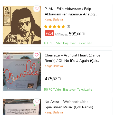
PLAK - Edip Akbayram / Edip
Akbayram (en iyileriyle Analog
master)
Kargo Bedava
(1)
%14
599
,00 TL
699
,00 TL
63,89 TL'den Başlayan Taksitlerle
Cherrelle – Artificial Heart (Dance
Remix) / Oh No It's U Again (Çok
Renkli)
Kargo Bedava
475
,32 TL
50,70 TL'den Başlayan Taksitlerle
No Artist – Weihnachtliche
Spieluhren Musik (Çok Renkli)
Kargo Bedava