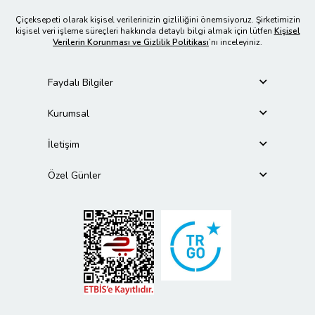
Çiçeksepeti olarak kişisel verilerinizin gizliliğini önemsiyoruz. Şirketimizin
kişisel veri işleme süreçleri hakkında detaylı bilgi almak için lütfen
Kişisel
Verilerin Korunması ve Gizlilik Politikası
’nı inceleyiniz.
Faydalı Bilgiler
Kurumsal
İletişim
Özel Günler