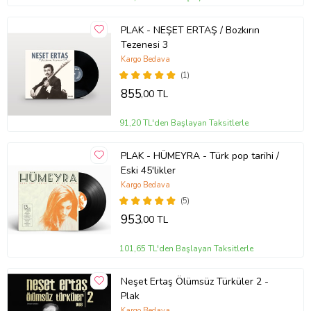
PLAK - NEŞET ERTAŞ / Bozkırın
Tezenesi 3
Kargo Bedava
(1)
855
,00 TL
91,20 TL'den Başlayan Taksitlerle
PLAK - HÜMEYRA - Türk pop tarihi /
Eski 45'likler
Kargo Bedava
(5)
953
,00 TL
101,65 TL'den Başlayan Taksitlerle
Neşet Ertaş Ölümsüz Türküler 2 -
Plak
Kargo Bedava