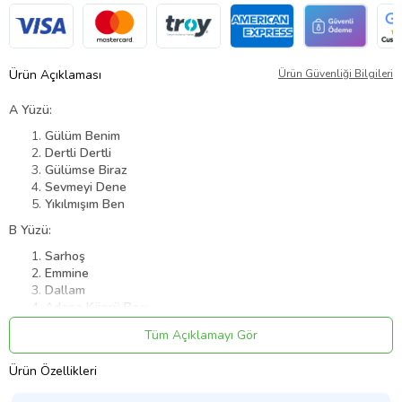
Ürün Açıklaması
Ürün Güvenliği Bilgileri
A Yüzü:
Gülüm Benim
Dertli Dertli
Gülümse Biraz
Sevmeyi Dene
Yıkılmışım Ben
B Yüzü:
Sarhoş
Emmine
Dallam
Adana Köprü Başı
Urfa'nın Seher Vakti
Tüm Açıklamayı Gör
Bugün Bayram
Ürün Kodu:
kcm6856973
Ürün Özellikleri