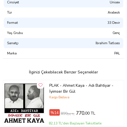
Cinsiyet
Unisex
Tür
Arabesk
Format
33 Devir
Yaş Grubu
Genç
Sanatçı
İbrahim Tatlıses
Marka
PAL
İlginizi Çekebilecek Benzer Seçenekler
PLAK - Ahmet Kaya - Adı Bahtiyar -
İyimser Bir Gül
Kargo Bedava
%14
770
,00 TL
899
,00 TL
82,13 TL'den Başlayan Taksitlerle