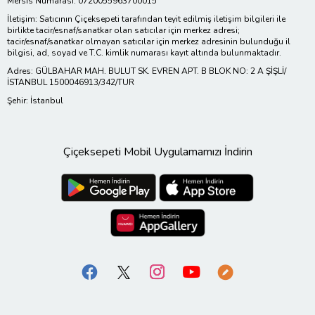
Mersis Numarası: 0720055963700015
İletişim: Satıcının Çiçeksepeti tarafından teyit edilmiş iletişim bilgileri ile
birlikte tacir/esnaf/sanatkar olan satıcılar için merkez adresi;
tacir/esnaf/sanatkar olmayan satıcılar için merkez adresinin bulunduğu il
bilgisi, ad, soyad ve T.C. kimlik numarası kayıt altında bulunmaktadır.
Adres: GÜLBAHAR MAH. BULUT SK. EVREN APT. B BLOK NO: 2 A ŞİŞLİ/
İSTANBUL 1500046913/342/TUR
Şehir: İstanbul
Çiçeksepeti Mobil Uygulamamızı İndirin