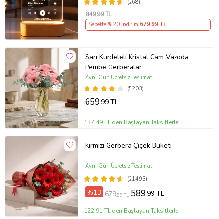
(268)
849
,99 TL
Sepette %20 İndirim
679
,99 TL
Sarı Kurdeleli Kristal Cam Vazoda
Pembe Gerberalar
Aynı Gün Ücretsiz Teslimat
(5203)
659
,99 TL
137,49 TL'den Başlayan Taksitlerle
Kırmızı Gerbera Çiçek Buketi
Aynı Gün Ücretsiz Teslimat
(21493)
%13
589
,99 TL
679
,99 TL
122,91 TL'den Başlayan Taksitlerle