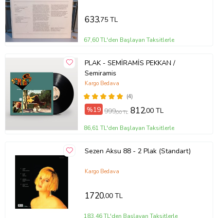
633
,75 TL
67,60 TL'den Başlayan Taksitlerle
PLAK - SEMİRAMİS PEKKAN /
Semiramis
Kargo Bedava
(4)
%19
812
,00 TL
999
,00 TL
86,61 TL'den Başlayan Taksitlerle
Sezen Aksu 88 - 2 Plak (Standart)
Kargo Bedava
1720
,00 TL
183,46 TL'den Başlayan Taksitlerle