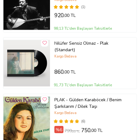
(1)
920
,00 TL
98,13 TL'den Başlayan Taksitlerle
Nilüfer Sensiz Olmaz - Plak
(Standart)
Kargo Bedava
860
,00 TL
91,73 TL'den Başlayan Taksitlerle
PLAK - Gülden Karaböcek / Benim
Şarkılarım / Dilek Taşı
Kargo Bedava
(6)
%6
750
,00 TL
799
,00 TL