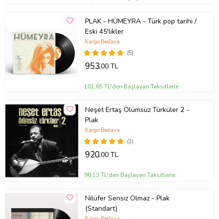
PLAK - HÜMEYRA - Türk pop tarihi /
Eski 45'likler
Kargo Bedava
(5)
953
,00 TL
101,65 TL'den Başlayan Taksitlerle
Neşet Ertaş Ölümsüz Türküler 2 -
Plak
Kargo Bedava
(1)
920
,00 TL
98,13 TL'den Başlayan Taksitlerle
Nilüfer Sensiz Olmaz - Plak
(Standart)
Kargo Bedava