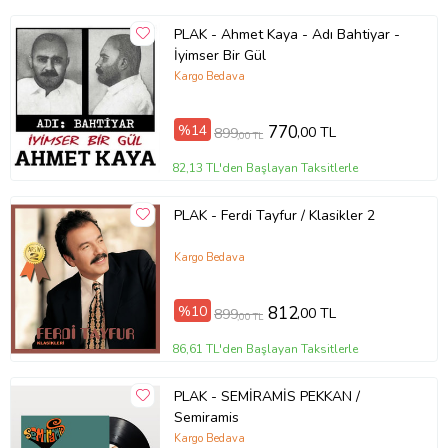
PLAK - Ahmet Kaya - Adı Bahtiyar -
İyimser Bir Gül
Kargo Bedava
%14
770
,00 TL
899
,00 TL
82,13 TL'den Başlayan Taksitlerle
PLAK - Ferdi Tayfur / Klasikler 2
Kargo Bedava
%10
812
,00 TL
899
,00 TL
86,61 TL'den Başlayan Taksitlerle
PLAK - SEMİRAMİS PEKKAN /
Semiramis
Kargo Bedava