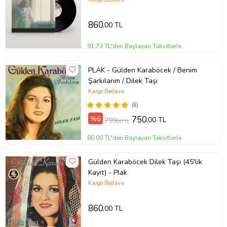
860
,00 TL
91,73 TL'den Başlayan Taksitlerle
PLAK - Gülden Karaböcek / Benim
Şarkılarım / Dilek Taşı
Kargo Bedava
(6)
%6
750
,00 TL
799
,00 TL
80,00 TL'den Başlayan Taksitlerle
Gülden Karaböcek Dilek Taşı (45'lik
Kayıt) - Plak
Kargo Bedava
860
,00 TL