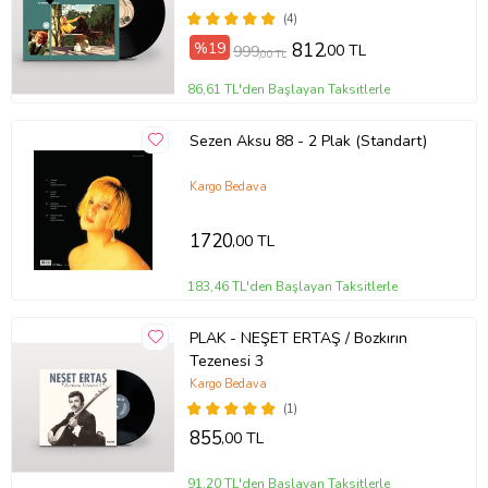
(4)
%19
812
,00 TL
999
,00 TL
86,61 TL'den Başlayan Taksitlerle
Sezen Aksu 88 - 2 Plak (Standart)
Kargo Bedava
1720
,00 TL
183,46 TL'den Başlayan Taksitlerle
PLAK - NEŞET ERTAŞ / Bozkırın
Tezenesi 3
Kargo Bedava
(1)
855
,00 TL
91,20 TL'den Başlayan Taksitlerle