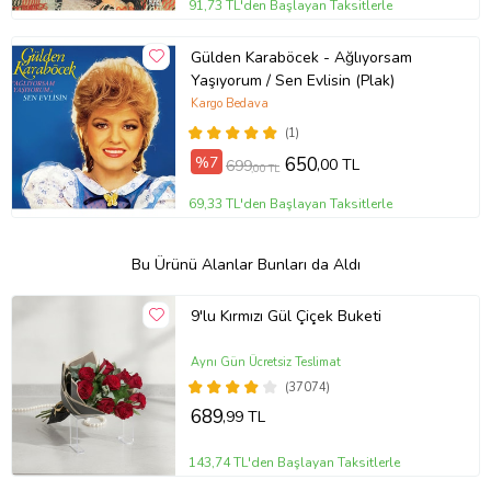
91,73 TL'den Başlayan Taksitlerle
Gülden Karaböcek - Ağlıyorsam
Yaşıyorum / Sen Evlisin (Plak)
Kargo Bedava
(1)
%7
650
,00 TL
699
,00 TL
69,33 TL'den Başlayan Taksitlerle
Bu Ürünü Alanlar Bunları da Aldı
9'lu Kırmızı Gül Çiçek Buketi
Aynı Gün Ücretsiz Teslimat
(37074)
689
,99 TL
143,74 TL'den Başlayan Taksitlerle