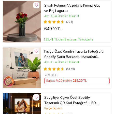
Siyah Polimer Vazoda 5 Kırmızı Gül
ve Bej Lagurus
Aynı Gün Ücretsiz Teslimat
(724)
649
,99 TL
135,41 TL'den Başlayan Taksitlerle
Kişiye Özel Kendin Tasarla Fotoğraflı
Spotify Şarkı Barkodlu Masaüstü
Plak Fotoğraf Çerçevesi
Aynı Gün Ücretsiz Teslimat
(5159)
269
,00 TL
Sepette %20 İndirim
215
,20 TL
Sevgiliye Kişiye Özel Spotify
Tasarımlı QR Kod Fotoğraflı LED
Gece Lambası Ahşap Kaideli Hediye
Kargo Bedava