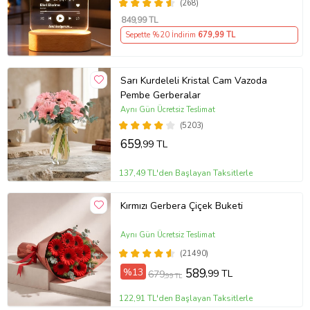
(268)
849
,99 TL
Sepette %20 İndirim
679
,99 TL
Sarı Kurdeleli Kristal Cam Vazoda
Pembe Gerberalar
Aynı Gün Ücretsiz Teslimat
(5203)
659
,99 TL
137,49 TL'den Başlayan Taksitlerle
Kırmızı Gerbera Çiçek Buketi
Aynı Gün Ücretsiz Teslimat
(21490)
%13
589
,99 TL
679
,99 TL
122,91 TL'den Başlayan Taksitlerle