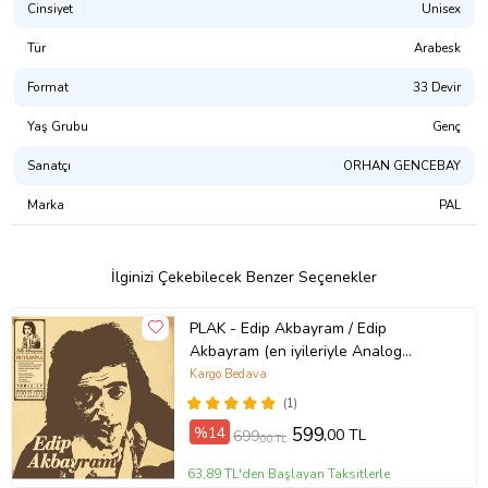
Cinsiyet
Unisex
Tür
Arabesk
Format
33 Devir
Yaş Grubu
Genç
Sanatçı
ORHAN GENCEBAY
Marka
PAL
İlginizi Çekebilecek Benzer Seçenekler
PLAK - Edip Akbayram / Edip
Akbayram (en iyileriyle Analog
master)
Kargo Bedava
(1)
%14
599
,00 TL
699
,00 TL
63,89 TL'den Başlayan Taksitlerle