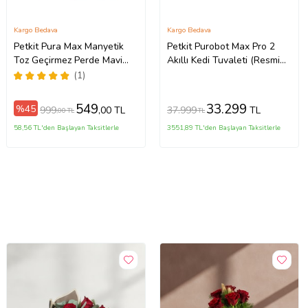
Kargo Bedava
Kargo Bedava
Petkit Pura Max Manyetik
Petkit Purobot Max Pro 2
Toz Geçirmez Perde Mavi
Akıllı Kedi Tuvaleti (Resmi
(Resmi Distribütör Garantili)
Distribütör Garantili)
(1)
549
33.299
%45
999
37.999
,00 TL
TL
,00 TL
TL
58,56 TL'den Başlayan Taksitlerle
3551,89 TL'den Başlayan Taksitlerle