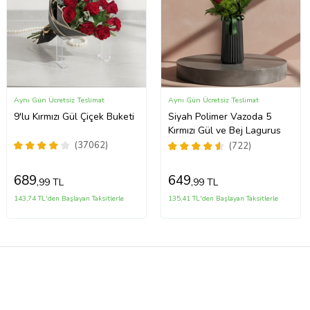
Aynı Gün Ücretsiz Teslimat
Aynı Gün Ücretsiz Teslimat
9'lu Kırmızı Gül Çiçek Buketi
Siyah Polimer Vazoda 5
Kırmızı Gül ve Bej Lagurus
(37062)
(722)
689
649
,99 TL
,99 TL
143,74 TL'den Başlayan Taksitlerle
135,41 TL'den Başlayan Taksitlerle