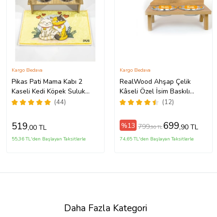
Kargo Bedava
Kargo Bedava
Pikas Pati Mama Kabı 2
RealWood Ahşap Çelik
Kaseli Kedi Köpek Suluk
Kâseli Özel İsim Baskılı
Mamalık Ve Paspas Seti
Kedi-Köpek Mama Ve Su
(44)
(12)
Oval (209 - Açık Ton)
Kabı (Ceviz)
699
519
%13
799
,90 TL
,00 TL
,90 TL
55,36 TL'den Başlayan Taksitlerle
74,65 TL'den Başlayan Taksitlerle
Daha Fazla Kategori