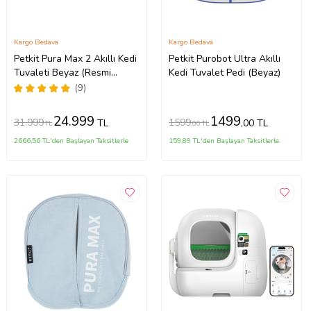
Kargo Bedava
Kargo Bedava
Petkit Pura Max 2 Akıllı Kedi
Petkit Purobot Ultra Akıllı
Tuvaleti Beyaz (Resmi
Kedi Tuvalet Pedi (Beyaz)
Distribütör Garantili)
(9)
24.999
1499
31.999
1599
TL
,00 TL
TL
,00 TL
2666,56 TL'den Başlayan Taksitlerle
159,89 TL'den Başlayan Taksitlerle