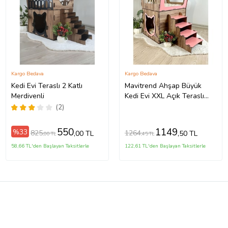
Kargo Bedava
Kargo Bedava
Kedi Evi Teraslı 2 Katlı
Mavitrend Ahşap Büyük
Merdivenli
Kedi Evi XXL Açık Teraslı
Model 5 Kg Üstü Kediler İçin
(2)
Kahve- Pembe Renk
550
1149
%33
825
1264
,00 TL
,50 TL
,00 TL
,45 TL
58,66 TL'den Başlayan Taksitlerle
122,61 TL'den Başlayan Taksitlerle