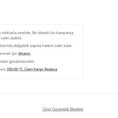
stoklarla sınırlıdır. Bir tüketici bu kampanya
tın alabilir.
arında değişiklik yapma hakkını saklı tutar.
renmek için
tıklayın.
ndan gönderilecektir.
erli
350,00 TL Üzeri Kargo Bedava
 Görüntüle
iyat bilgileri, satıcı tarafından
Ürün Güvenliği Bilgileri