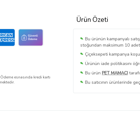
Ürün Özeti
Bu ürünün kampanyalı satışı 
stoğundan maksimum 10 adet sa
Çiçeksepeti kampanya koşull
Ürünün iade politikasını öğ
Bu ürün
PET MAMACI
tarafı
. Ödeme esnasında kredi kartı
Bu satıcının ürünlerinde geç
mektedir.
Bu Satıcının
Tüm Ürünlerini
Ürün sayfasında gördüğünüz f
belirlenmektedir.