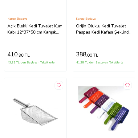
Kargo Bedava
Kargo Bedava
Açık Elekli Kedi Tuvalet Kum
Orijin Oluklu Kedi Tuvalet
Kabı 12*37*50 cm Karışık
Paspas Kedi Kafası Şeklinde
Renklerde
69x44 cm
410
388
,90 TL
,00 TL
43,82 TL'den Başlayan Taksitlerle
41,38 TL'den Başlayan Taksitlerle