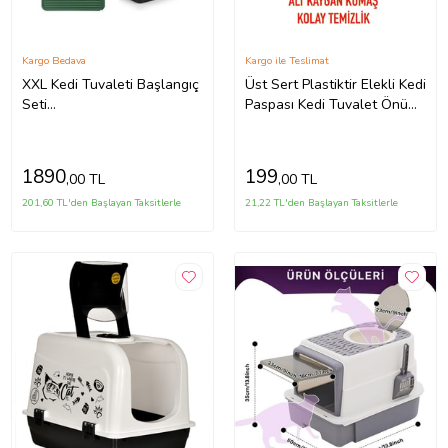
Kargo Bedava
Kargo ile Teslimat
XXL Kedi Tuvaleti Başlangıç
Üst Sert Plastiktir Elekli Kedi
Seti
Paspası Kedi Tuvalet Önü
(Tuvalet+Paspas+Taşıma
Paspas Elekli Kedi Kumu
Çantası) (Yeşil)
Paspası (SİYAH)
1890
199
,00 TL
,00 TL
201,60 TL'den Başlayan Taksitlerle
21,22 TL'den Başlayan Taksitlerle