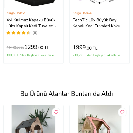
Kargo Bedava
Kargo Bedava
Xxl Kırılmaz Kapaklı Büyük
TechTic Lüx Büyük Boy
Lüks Kapalı Kedi Tuvaleti -
Kapalı Kedi Tuvaleti Koku
Kürek Hediyeli- Kırılmaz
Giderme Üst Kapaklı(Boyun
(8)
Özel Koku Filtreli
Kaşımalı)Çekmeceli Kürekli
1299
1999
1500
,00 TL
,00 TL
,00 TL
138,56 TL'den Başlayan Taksitlerle
213,22 TL'den Başlayan Taksitlerle
Bu Ürünü Alanlar Bunları da Aldı