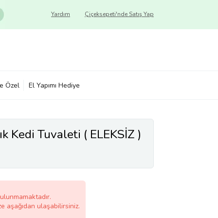
Yardım
Çiçeksepeti'nde Satış Yap
ye Özel
El Yapımı Hediye
ık Kedi Tuvaleti ( ELEKSİZ )
bulunmamaktadır.
ze aşağıdan ulaşabilirsiniz.