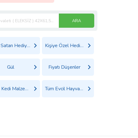
ARA
Çok Satan Hediyeler
Kişiye Özel Hediyeler
Gül
Fiyatı Düşenler
Tüm Kedi Malzemeleri Ürünleri
Tüm Evcil Hayvan Ürünleri Ürünleri