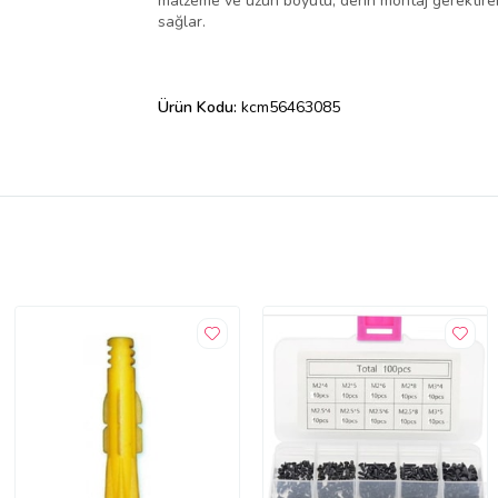
malzeme ve uzun boyutu, derin montaj gerektiren 
sağlar.
Ürün Kodu:
kcm56463085