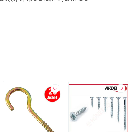
et, çeşitli projelerde ihtiyaç duyulan dübelleri