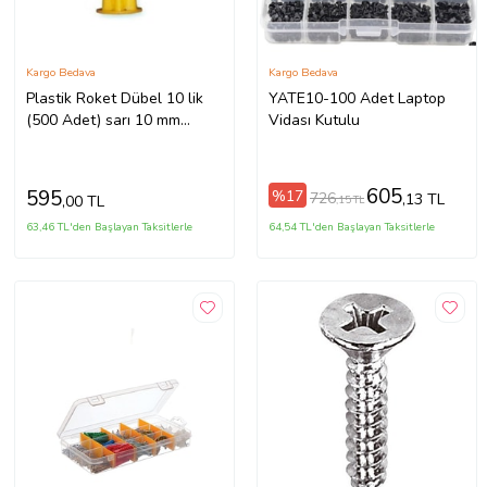
Kargo Bedava
Kargo Bedava
Plastik Roket Dübel 10 lik
YATE10-100 Adet Laptop
(500 Adet) sarı 10 mm
Vidası Kutulu
hırdavat vida
605
595
%17
726
,13 TL
,00 TL
,15 TL
63,46 TL'den Başlayan Taksitlerle
64,54 TL'den Başlayan Taksitlerle