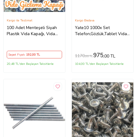
Kargo ile Teslimat
Kargo Bedava
100 Adet Menteşeli Siyah
Yate10 1000x Set
Plastik Vida Kapağı, Vida
Telefon,Gözlük,Tablet Vida
Gizleme Kapağı, Vida
Seti Kutulu
Kapağı, Mobilya Vida Kapağı
975
Sepet Fiyatı
192
,00 TL
1170
,00 TL
,00 TL
20,48 TL'den Başlayan Taksitlerle
104,00 TL'den Başlayan Taksitlerle