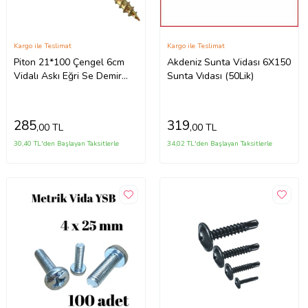
Kargo ile Teslimat
Kargo ile Teslimat
Piton 21*100 Çengel 6cm
Akdeniz Sunta Vidası 6X150
Vidalı Askı Eğri Se Demir
Sunta Vıdası (50Lik)
Duy Kanca -20 Adet
285
319
,00 TL
,00 TL
30,40 TL'den Başlayan Taksitlerle
34,02 TL'den Başlayan Taksitlerle