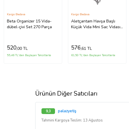
Kargo Bedava
Kargo Bedava
Beta Organizer 15 Vida-
Aletçantam Havşa Başlı
dübel-çivi Set 270 Parça
Küçük Vida Mini Sac Vidası
Yhb 2.9x13 -500 Adet
520
576
,00 TL
,61 TL
55,46 TL'den Başlayan Taksitlerle
61,50 TL'den Başlayan Taksitlerle
Ürünün Diğer Satıcıları
palazyetiş
9,3
Tahmini Kargoya Teslim: 13 Ağustos