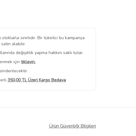
stoklarla sınırlıdır. Bir tüketici bu kampanya
tın alabilir.
arında değişiklik yapma hakkını saklı tutar.
renmek için
tıklayın.
önderilecektir.
erli
350,00 TL Üzeri Kargo Bedava
 Görüntüle
iyat bilgileri, satıcı tarafından
Ürün Güvenliği Bilgileri