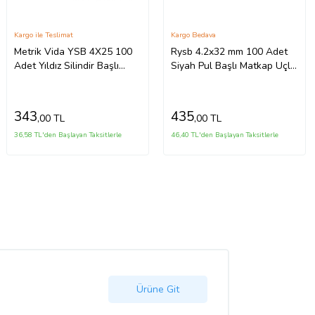
Kargo ile Teslimat
Kargo Bedava
Metrik Vida YSB 4X25 100
Rysb 4.2x32 mm 100 Adet
Adet Yıldız Silindir Başlı
Siyah Pul Başlı Matkap Uçlu
Vida
Vida Otomatik Vida
343
435
,00 TL
,00 TL
36,58 TL'den Başlayan Taksitlerle
46,40 TL'den Başlayan Taksitlerle
Ürüne Git