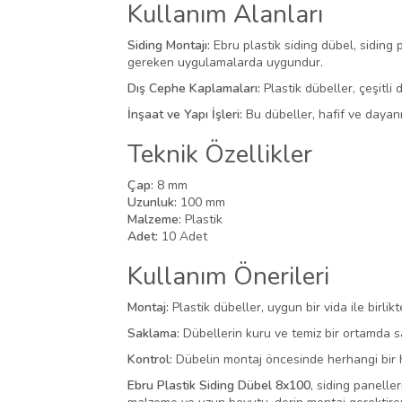
Kullanım Alanları
Siding Montajı:
Ebru plastik siding dübel, siding 
gereken uygulamalarda uygundur.
Dış Cephe Kaplamaları:
Plastik dübeller, çeşitli
İnşaat ve Yapı İşleri:
Bu dübeller, hafif ve dayanı
Teknik Özellikler
Çap:
8 mm
Uzunluk:
100 mm
Malzeme:
Plastik
Adet:
10 Adet
Kullanım Önerileri
Montaj:
Plastik dübeller, uygun bir vida ile birlik
Saklama:
Dübellerin kuru ve temiz bir ortamda s
Kontrol:
Dübelin montaj öncesinde herhangi bir h
Ebru Plastik Siding Dübel 8x100
, siding panelle