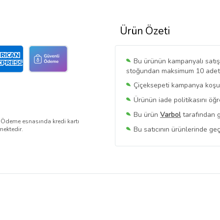
Ürün Özeti
Bu ürünün kampanyalı satışı 
stoğundan maksimum 10 adet sa
Çiçeksepeti kampanya koşull
Ürünün iade politikasını öğ
Bu ürün
Varbol
tarafından g
. Ödeme esnasında kredi kartı
Bu satıcının ürünlerinde geç
mektedir.
Bu Satıcının
Tüm Ürünlerini
Ürün sayfasında gördüğünüz f
belirlenmektedir.