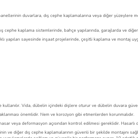
panellerinin duvarlara, dış cephe kaplamalarına veya diğer yüzeylere mon
 dış cephe kaplama sistemlerinde, bahçe yapılarında, garajlarda ve diğer
klı yapıları sayesinde inşaat projelerinde, çeşitli kaplama ve montaj uyg
te kullanılır. Vida, dübelin içindeki dişlere oturur ve dübelin duvara güv
aklanması önemlidir. Nem ve korozyon gibi etmenlerden korunmalıdır.
asar veya deformasyon açısından kontrol edilmesi gereklidir. Hasarlı d
rinin ve diğer dış cephe kaplamalarının güvenli bir şekilde montajını sağ