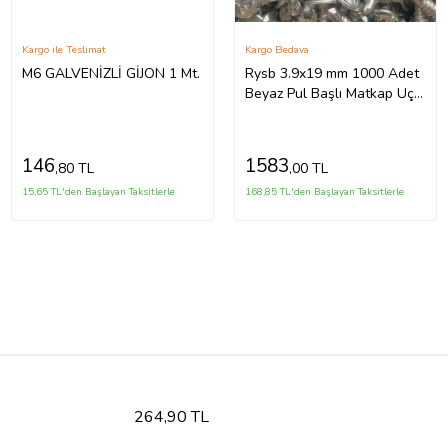
Kargo ile Teslimat
Kargo Bedava
M6 GALVENİZLİ GİJON 1 Mt.
Rysb 3.9x19 mm 1000 Adet
Beyaz Pul Başlı Matkap Uçlu
Vida Otomatik Vida
146
1583
,80 TL
,00 TL
15,65 TL'den Başlayan Taksitlerle
168,85 TL'den Başlayan Taksitlerle
264,90 TL