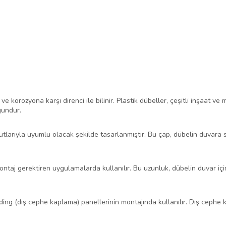
ı ve korozyona karşı direnci ile bilinir. Plastik dübeller, çeşitli inşaat
gundur.
utlarıyla uyumlu olacak şekilde tasarlanmıştır. Bu çap, dübelin duvara 
aj gerektiren uygulamalarda kullanılır. Bu uzunluk, dübelin duvar içind
ding (dış cephe kaplama) panellerinin montajında kullanılır. Dış cephe 