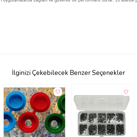
uygulamalarda sağlam ve güvenilir bir performans sunar. 10 adetlik pak
İlginizi Çekebilecek Benzer Seçenekler