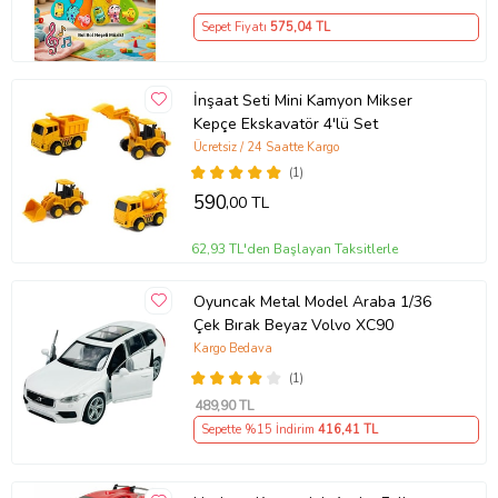
Sepet Fiyatı
575
,04 TL
İnşaat Seti Mini Kamyon Mikser
Kepçe Ekskavatör 4'lü Set
Ücretsiz / 24 Saatte Kargo
(1)
590
,00 TL
62,93 TL'den Başlayan Taksitlerle
Oyuncak Metal Model Araba 1/36
Çek Bırak Beyaz Volvo XC90
Kargo Bedava
(1)
489
,90 TL
Sepette %15 İndirim
416
,41 TL