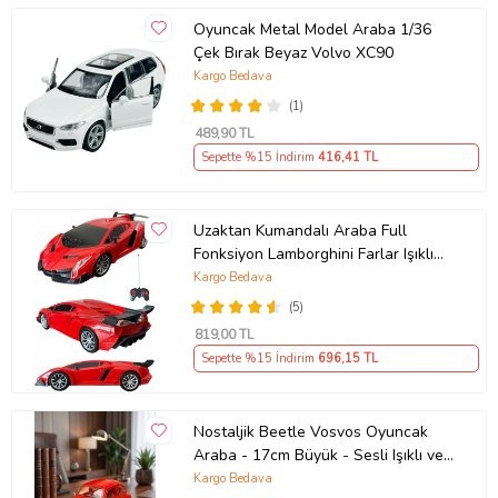
Oyuncak Metal Model Araba 1/36
Çek Bırak Beyaz Volvo XC90
Kargo Bedava
(1)
489
,90 TL
Sepette %15 İndirim
416
,41 TL
Uzaktan Kumandalı Araba Full
Fonksiyon Lamborghini Farlar Işıklı
20 Cm Hediye Oyuncak (Kırmızı)
Kargo Bedava
(5)
819
,00 TL
Sepette %15 İndirim
696
,15 TL
Nostaljik Beetle Vosvos Oyuncak
Araba - 17cm Büyük - Sesli Işıklı ve
Sürtmeli - Kırmızı Model Araba
Kargo Bedava