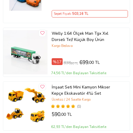
Sepet Fiyatı
503
,16 TL
Welly 1:64 Ölçek Man Tgx Xxl
Dorseli Tır// Küçük Boy Ürün
Kargo Bedava
%17
699
,00 TL
838
,80 TL
74,56 TL'den Başlayan Taksitlerle
İnşaat Seti Mini Kamyon Mikser
Kepçe Ekskavatör 4'lü Set
Ücretsiz / 24 Saatte Kargo
(1)
590
,00 TL
62,93 TL'den Başlayan Taksitlerle