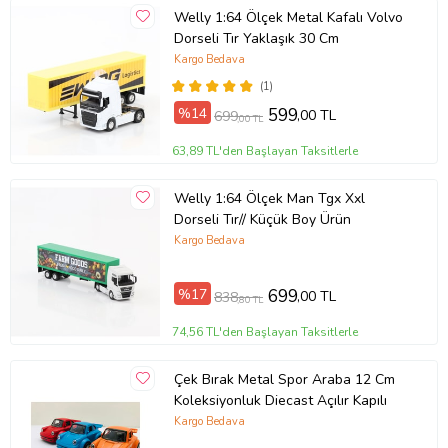
Welly 1:64 Ölçek Metal Kafalı Volvo
Dorseli Tır Yaklaşık 30 Cm
Kargo Bedava
(1)
%14
599
,00 TL
699
,00 TL
63,89 TL'den Başlayan Taksitlerle
Welly 1:64 Ölçek Man Tgx Xxl
Dorseli Tır// Küçük Boy Ürün
Kargo Bedava
%17
699
,00 TL
838
,80 TL
74,56 TL'den Başlayan Taksitlerle
Çek Bırak Metal Spor Araba 12 Cm
Koleksiyonluk Diecast Açılır Kapılı
Kargo Bedava