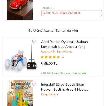
990
,00 TL
Sepette %20 İndirim
792
,00 TL
Bu Ürünü Alanlar Bunları da Aldı
Arazi Panteri Oyuncak Uzaktan
Kumandalı Jeep Arabası Yarış
Ücretsiz / 24 Saatte Kargo
(4)
686
,00 TL
249,24 TL'den Başlayan Taksitlerle
İnteraktif Eğitici Bebek Gitarı -
Hayvan Sesli, Işıklı ve 4 Modlu
Müzikli Oyuncak
Kargo Bedava