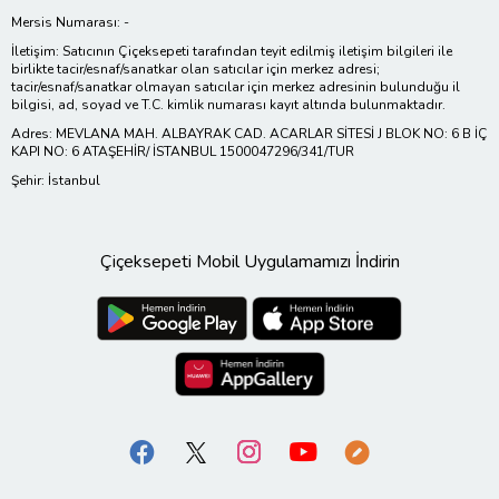
Mersis Numarası: -
İletişim: Satıcının Çiçeksepeti tarafından teyit edilmiş iletişim bilgileri ile
birlikte tacir/esnaf/sanatkar olan satıcılar için merkez adresi;
tacir/esnaf/sanatkar olmayan satıcılar için merkez adresinin bulunduğu il
bilgisi, ad, soyad ve T.C. kimlik numarası kayıt altında bulunmaktadır.
Adres: MEVLANA MAH. ALBAYRAK CAD. ACARLAR SİTESİ J BLOK NO: 6 B İÇ
KAPI NO: 6 ATAŞEHİR/ İSTANBUL 1500047296/341/TUR
Şehir: İstanbul
Çiçeksepeti Mobil Uygulamamızı İndirin