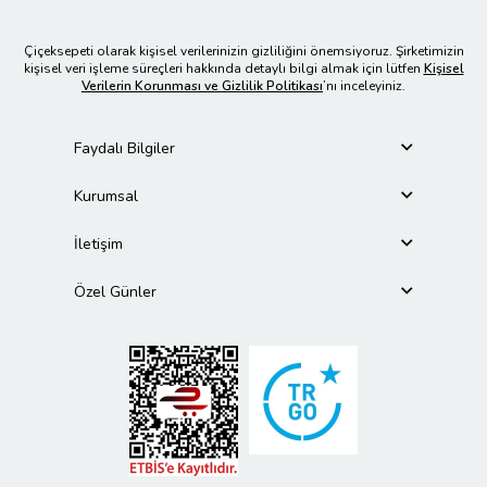
Çiçeksepeti olarak kişisel verilerinizin gizliliğini önemsiyoruz. Şirketimizin
kişisel veri işleme süreçleri hakkında detaylı bilgi almak için lütfen
Kişisel
Verilerin Korunması ve Gizlilik Politikası
’nı inceleyiniz.
Faydalı Bilgiler
Kurumsal
İletişim
Özel Günler