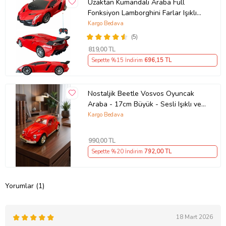
Uzaktan Kumandalı Araba Full
Fonksiyon Lamborghini Farlar Işıklı
20 Cm Hediye Oyuncak (Kırmızı)
Kargo Bedava
(5)
819
,00 TL
Sepette %15 İndirim
696
,15 TL
Nostaljik Beetle Vosvos Oyuncak
Araba - 17cm Büyük - Sesli Işıklı ve
Sürtmeli - Kırmızı Model Araba
Kargo Bedava
990
,00 TL
Sepette %20 İndirim
792
,00 TL
Yorumlar (1)
18 Mart 2026