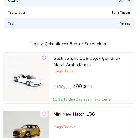
Marka
WELLY
Yaş Grubu
Tüm Yaşlar
Yaş
7+ Yaş
İlginizi Çekebilecek Benzer Seçenekler
Sesli ve Işıklı 1:36 Ölçek Çek Bırak
Metal Araba Kırmızı
Kargo Bedava
499
,00 TL
1198
,80 TL
53,22 TL'den Başlayan Taksitlerle
Mini New Hatch 1/36
Kargo Bedava