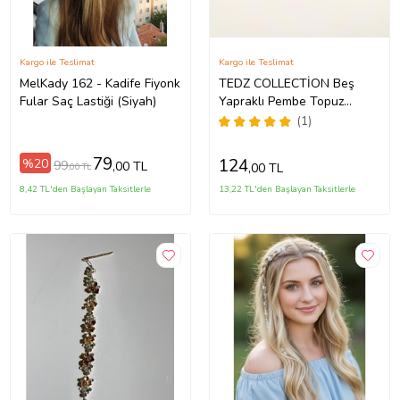
Kargo ile Teslimat
Kargo ile Teslimat
MelKady 162 - Kadife Fiyonk
TEDZ COLLECTİON Beş
Fular Saç Lastiği (Siyah)
Yapraklı Pembe Topuz
Çubuğu
(1)
79
124
%20
99
,00 TL
,00 TL
,00 TL
8,42 TL'den Başlayan Taksitlerle
13,22 TL'den Başlayan Taksitlerle