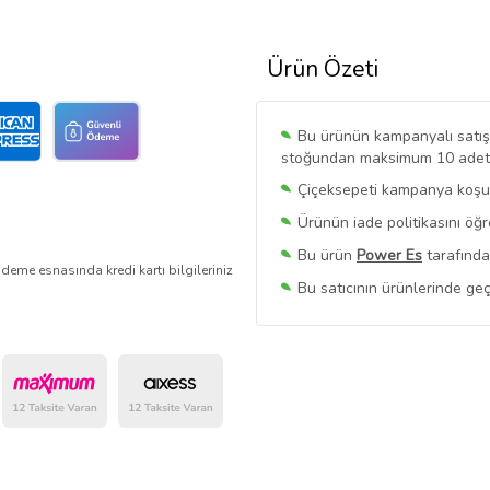
Ürün Özeti
Bu ürünün kampanyalı satışı 
stoğundan maksimum 10 adet sa
Çiçeksepeti kampanya koşull
Ürünün iade politikasını öğ
Bu ürün
Power Es
tarafında
deme esnasında kredi kartı bilgileriniz
Bu satıcının ürünlerinde geç
Bu Satıcının
Tüm Ürünlerini
Ürün sayfasında gördüğünüz f
belirlenmektedir.