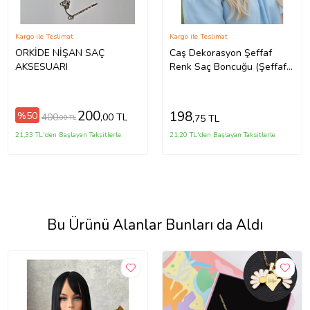
Kargo ile Teslimat
Kargo ile Teslimat
ORKİDE NİŞAN SAÇ
Caş Dekorasyon Şeffaf
AKSESUARI
Renk Saç Boncuğu (Şeffaf
Hologram)
200
198
%50
400
,00 TL
,75 TL
,00 TL
21,33 TL'den Başlayan Taksitlerle
21,20 TL'den Başlayan Taksitlerle
Bu Ürünü Alanlar Bunları da Aldı