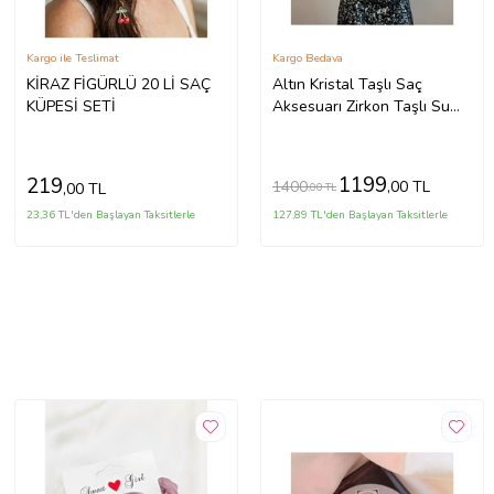
Kargo ile Teslimat
Kargo Bedava
KİRAZ FİGÜRLÜ 20 Lİ SAÇ
Altın Kristal Taşlı Saç
KÜPESİ SETİ
Aksesuarı Zirkon Taşlı Su
Yolu Zincirli Taç
1199
219
1400
,00 TL
,00 TL
,00 TL
23,36 TL'den Başlayan Taksitlerle
127,89 TL'den Başlayan Taksitlerle