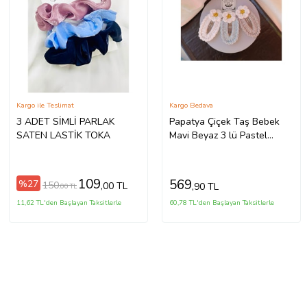
Kargo ile Teslimat
Kargo Bedava
3 ADET SİMLİ PARLAK
Papatya Çiçek Taş Bebek
SATEN LASTİK TOKA
Mavi Beyaz 3 lü Pastel
Kombin Çıtçıt Toka Seti,El
Örgüsü Toka Taş Tek Ebat
(Çok Renkli)
109
569
%27
150
,00 TL
,90 TL
,00 TL
11,62 TL'den Başlayan Taksitlerle
60,78 TL'den Başlayan Taksitlerle