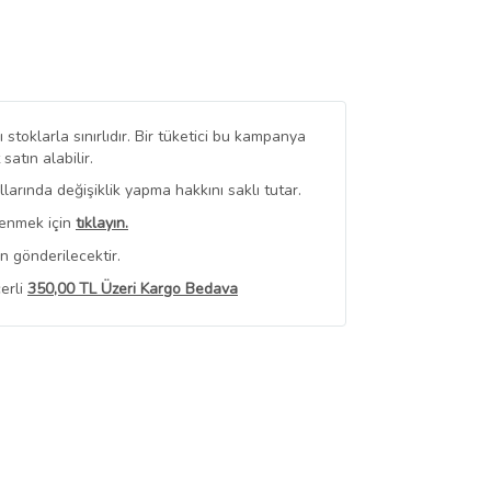
stoklarla sınırlıdır. Bir tüketici bu kampanya
tın alabilir.
arında değişiklik yapma hakkını saklı tutar.
renmek için
tıklayın.
n gönderilecektir.
erli
350,00 TL Üzeri Kargo Bedava
 Görüntüle
iyat bilgileri, satıcı tarafından