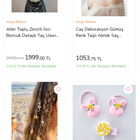
Kargo Bedava
Kargo Bedava
Altın Toplu Zincirli İnci
Caş Dekorasyon Gümüş
Boncuk Detaylı Taç Uzun
Renk Taşlı Alınlık Saç
Zincirli İncili Saç Aksesuarı
Aksesuarı
1999
1053
2400
,00 TL
,75 TL
,00 TL
213,22 TL'den Başlayan Taksitlerle
112,39 TL'den Başlayan Taksitlerle