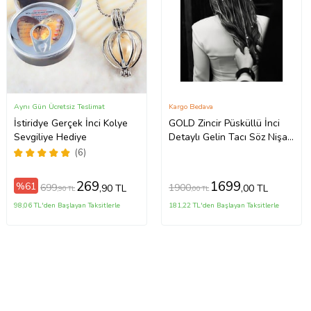
Aynı Gün Ücretsiz Teslimat
Kargo Bedava
İstiridye Gerçek İnci Kolye
GOLD Zincir Püsküllü İnci
Sevgiliye Hediye
Detaylı Gelin Tacı Söz Nişan
Nikah Gelin Saç Aksesuarı
(6)
269
1699
%61
699
1900
,90 TL
,00 TL
,90 TL
,00 TL
98,06 TL'den Başlayan Taksitlerle
181,22 TL'den Başlayan Taksitlerle