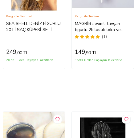
Kargo ile Teslimat
Kargo ile Teslimat
SEA SHELL DENİZ FİGÜRLÜ
MAGRİB sevimli tavşan
20 Lİ SAÇ KÜPESİ SETİ
figürlü 2li lastik toka ve
lolipop şeker figürlü pens
(1)
toka seti (Pembe)
249
149
,00 TL
,90 TL
26,56 TL'den Başlayan Taksitlerle
15,98 TL'den Başlayan Taksitlerle