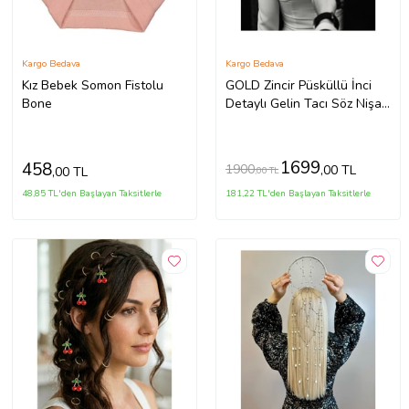
Kargo Bedava
Kargo Bedava
Kız Bebek Somon Fistolu
GOLD Zincir Püsküllü İnci
Bone
Detaylı Gelin Tacı Söz Nişan
Nikah Gelin Saç Aksesuarı
1699
458
1900
,00 TL
,00 TL
,00 TL
48,85 TL'den Başlayan Taksitlerle
181,22 TL'den Başlayan Taksitlerle