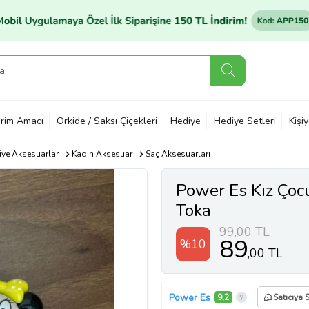
rim Amacı
Orkide / Saksı Çiçekleri
Hediye
Hediye Setleri
Kişi
ye Aksesuarlar
Kadın Aksesuar
Saç Aksesuarları
Power Es Kız Çoc
Toka
99,00 TL
89
%10
,00 TL
Power Es
9,2
Satıcıya 