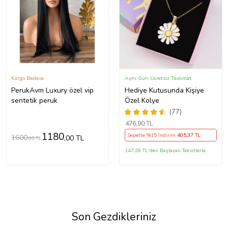
Kargo Bedava
Aynı Gün Ücretsiz Teslimat
PerukAvm Luxury özel vip
Hediye Kutusunda Kişiye
sentetik peruk
Özel Kolye
(77)
476
,90 TL
1180
Sepette %15 İndirim
405
,37 TL
1600
,00 TL
,00 TL
147,28 TL'den Başlayan Taksitlerle
Son Gezdikleriniz