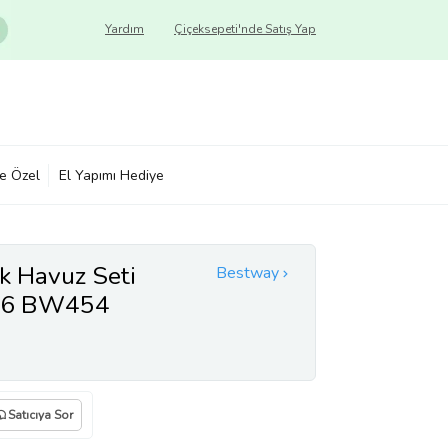
Yardım
Çiçeksepeti'nde Satış Yap
ye Özel
El Yapımı Hediye
k Havuz Seti
Bestway
06 BW454
Satıcıya Sor