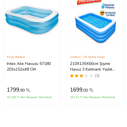
Kargo Bedava
Ücretsiz / 24 Saatte Kargo
Intex Aile Havuzu 57180
210X135X60cm Şişme
203x152x48 CM
Havuz 3 Katmanlı Yazlık
Bahçe Havuzu Dikdörtgen
(2)
Şişme Havuz Tatil Havuzu
yaz
1799
1699
,90 TL
,00 TL
191,98 TL'den Başlayan Taksitlerle
181,22 TL'den Başlayan Taksitlerle