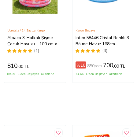
Ücretsiz / 24 Saatte Kargo
Kargo Bedava
Alpaca 3-Halkalı Şişme
Intex 58446 Cristal Renkli 3
Çocuk Havuzu – 100 cm x
Bölme Havuz 168cm
30 cm Pembe 57167
(Karışık)
(1)
(3)
700
810
%18
850
,00 TL
,00 TL
,00 TL
86,39 TL'den Başlayan Taksitlerle
74,66 TL'den Başlayan Taksitlerle