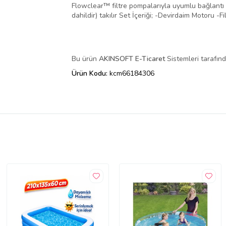
Flowclear™ filtre pompalarıyla uyumlu bağlantı p
dahildir) takılır Set İçeriği; -Devirdaim Motoru 
Bu ürün
AKINSOFT E-Ticaret
Sistemleri tarafınd
Ürün Kodu:
kcm66184306