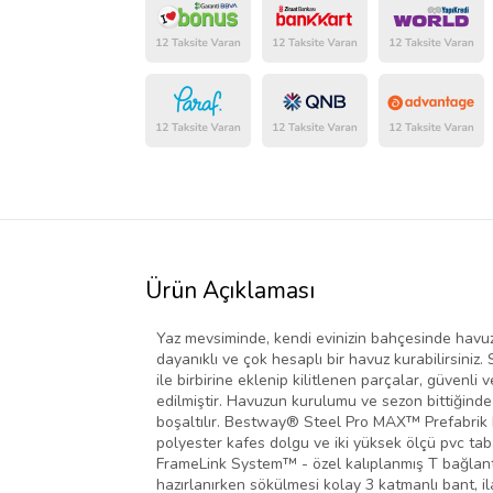
Ürün Açıklaması
Yaz mevsiminde, kendi evinizin bahçesinde hav
dayanıklı ve çok hesaplı bir havuz kurabilirsini
ile birbirine eklenip kilitlenen parçalar, güven
edilmiştir. Havuzun kurulumu ve sezon bittiğinde
boşaltılır. Bestway® Steel Pro MAX™ Prefabrik Ha
polyester kafes dolgu ve iki yüksek ölçü pvc tab
FrameLink System™ - özel kalıplanmış T bağlant
hazırlanırken sökülmesi kolay 3 katmanlı bant, i