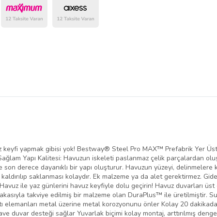
belirlenmektedir.
uz keyfi yapmak gibisi yok! Bestway® Steel Pro MAX™ Prefabrik Yer Üs
z. Sağlam Yapı Kalitesi: Havuzun iskeleti paslanmaz çelik parçalardan o
li ve son derece dayanıklı bir yapı oluşturur. Havuzun yüzeyi, delinmele
 kaldırılıp saklanması kolaydır. Ek malzeme ya da alet gerektirmez. Gi
vuz ile yaz günlerini havuz keyfiyle dolu geçirin! Havuz duvarları üst
akasıyla takviye edilmiş bir malzeme olan DuraPlus™ ile üretilmiştir. Su
ı elemanları metal üzerine metal korozyonunu önler Kolay 20 dakikada
lave duvar desteği sağlar Yuvarlak biçimi kolay montaj, arttırılmış den