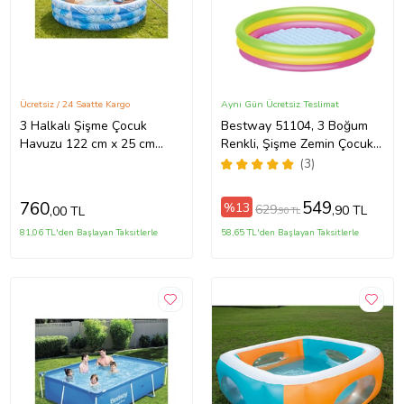
Ücretsiz / 24 Saatte Kargo
Aynı Gün Ücretsiz Teslimat
3 Halkalı Şişme Çocuk
Bestway 51104, 3 Boğum
Havuzu 122 cm x 25 cm
Renkli, Şişme Zemin Çocuk
Mavi 51641
Havuzu, 102x25cm
(3)
549
760
%13
629
,90 TL
,00 TL
,90 TL
81,06 TL'den Başlayan Taksitlerle
58,65 TL'den Başlayan Taksitlerle