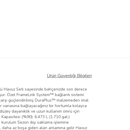
Ürün Güvenliği Bilgileri
tü Havuz Seti sayesinde bahçenizde son derece
luşur. Özel FrameLink System™ bağlantı sistemi
re karşı güçlendirilmiş DuraPlus™ malzemeden imal
der vanasına bağlayacağınız bir hortumla kolayca
 düzey dayanıklık ve uzun kullanım ömrü için
 Kapasitesi (%90): 6.473 L (1.710 gal.)
 kurulum Sezon dışı saklama işlemine
ge, daha az boşa giden alan anlamına gelir Havuz