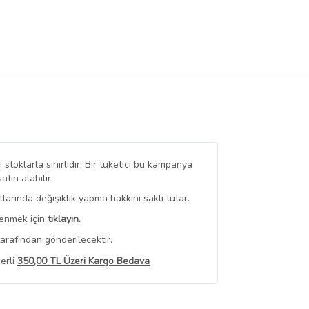
stoklarla sınırlıdır. Bir tüketici bu kampanya
ın alabilir.
arında değişiklik yapma hakkını saklı tutar.
renmek için
tıklayın.
arafından gönderilecektir.
erli
350,00 TL Üzeri Kargo Bedava
 Görüntüle
iyat bilgileri, satıcı tarafından