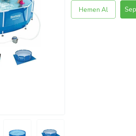
Sep
Hemen Al