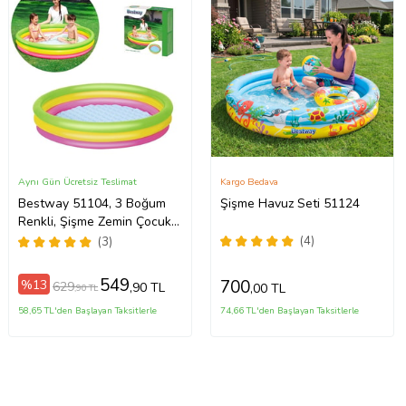
Aynı Gün Ücretsiz Teslimat
Kargo Bedava
Bestway 51104, 3 Boğum
Şişme Havuz Seti 51124
Renkli, Şişme Zemin Çocuk
Havuzu, 102x25cm
(4)
(3)
549
700
%13
629
,90 TL
,00 TL
,90 TL
58,65 TL'den Başlayan Taksitlerle
74,66 TL'den Başlayan Taksitlerle