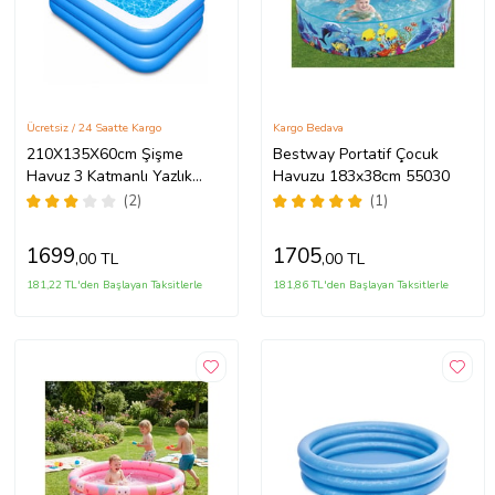
Ücretsiz / 24 Saatte Kargo
Kargo Bedava
210X135X60cm Şişme
Bestway Portatif Çocuk
Havuz 3 Katmanlı Yazlık
Havuzu 183x38cm 55030
Bahçe Havuzu Dikdörtgen
(2)
(1)
Şişme Havuz Tatil Havuzu
yaz
1699
1705
,00 TL
,00 TL
181,22 TL'den Başlayan Taksitlerle
181,86 TL'den Başlayan Taksitlerle