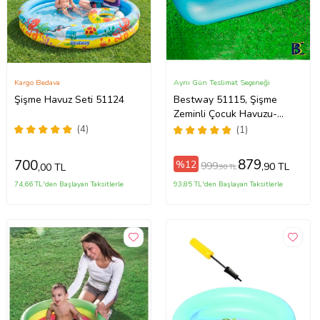
Kargo Bedava
Aynı Gün Teslimat Seçeneği
Şişme Havuz Seti 51124
Bestway 51115, Şişme
Zeminli Çocuk Havuzu-
165x104x25 cm (Mavi)
(4)
(1)
879
700
%12
999
,90 TL
,00 TL
,90 TL
74,66 TL'den Başlayan Taksitlerle
93,85 TL'den Başlayan Taksitlerle