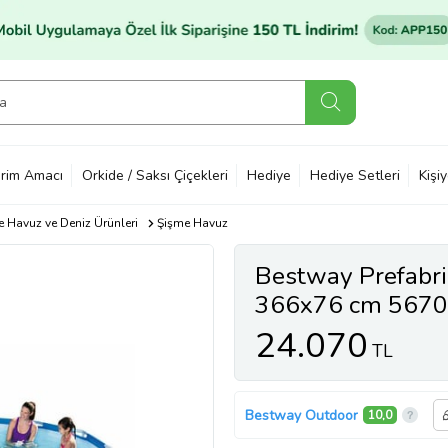
rim Amacı
Orkide / Saksı Çiçekleri
Hediye
Hediye Setleri
Kişi
 Havuz ve Deniz Ürünleri
Şişme Havuz
Bestway Prefabri
366x76 cm 567
24.070
TL
Bestway Outdoor
10,0