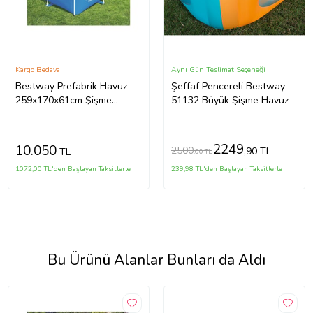
Kargo Bedava
Aynı Gün Teslimat Seçeneği
Bestway Prefabrik Havuz
Şeffaf Pencereli Bestway
259x170x61cm Şişme
51132 Büyük Şişme Havuz
Değildir. 56403
2249
10.050
2500
,90 TL
TL
,00 TL
1072,00 TL'den Başlayan Taksitlerle
239,98 TL'den Başlayan Taksitlerle
Bu Ürünü Alanlar Bunları da Aldı