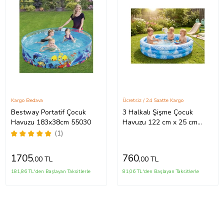
Kargo Bedava
Ücretsiz / 24 Saatte Kargo
Bestway Portatif Çocuk
3 Halkalı Şişme Çocuk
Havuzu 183x38cm 55030
Havuzu 122 cm x 25 cm
Mavi 51641
(1)
1705
760
,00 TL
,00 TL
181,86 TL'den Başlayan Taksitlerle
81,06 TL'den Başlayan Taksitlerle