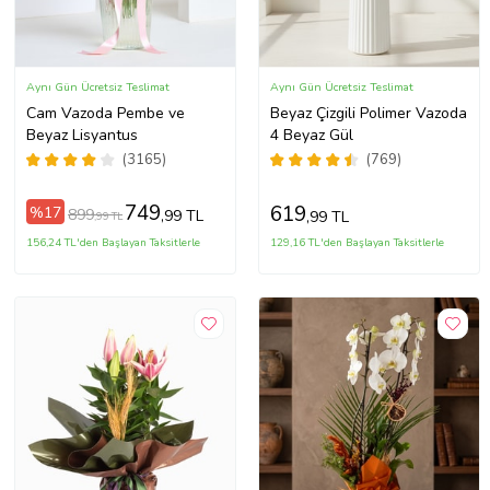
Aynı Gün Ücretsiz Teslimat
Aynı Gün Ücretsiz Teslimat
Cam Vazoda Pembe ve
Beyaz Çizgili Polimer Vazoda
Beyaz Lisyantus
4 Beyaz Gül
(3165)
(769)
749
619
%17
899
,99 TL
,99 TL
,99 TL
156,24 TL'den Başlayan Taksitlerle
129,16 TL'den Başlayan Taksitlerle