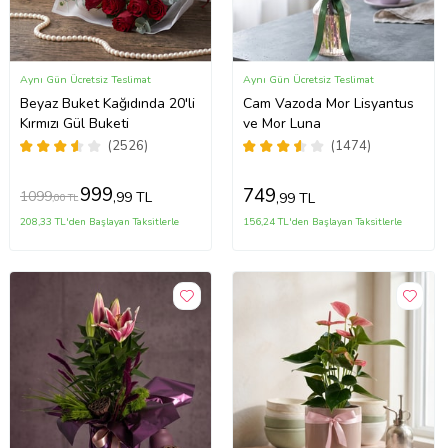
Aynı Gün Ücretsiz Teslimat
Aynı Gün Ücretsiz Teslimat
Beyaz Buket Kağıdında 20'li
Cam Vazoda Mor Lisyantus
Kırmızı Gül Buketi
ve Mor Luna
(2526)
(1474)
999
749
1099
,99 TL
,99 TL
,00 TL
208,33 TL'den Başlayan Taksitlerle
156,24 TL'den Başlayan Taksitlerle