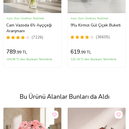
Aynı Gün Ücretsiz Teslimat
Aynı Gün Ücretsiz Teslimat
Cam Vazoda 6'lı Ayçiçeği
9'lu Kırmızı Gül Çiçek Buketi
Aranjmanı
(36605)
(7226)
789
619
,99 TL
,99 TL
164,58 TL'den Başlayan Taksitlerle
129,16 TL'den Başlayan Taksitlerle
Bu Ürünü Alanlar Bunları da Aldı