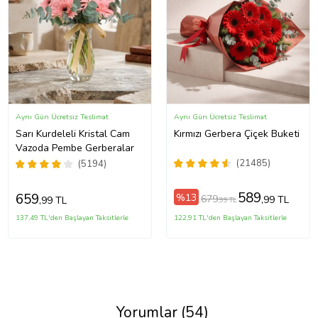
Aynı Gün Ücretsiz Teslimat
Aynı Gün Ücretsiz Teslimat
Sarı Kurdeleli Kristal Cam
Kırmızı Gerbera Çiçek Buketi
Vazoda Pembe Gerberalar
(21485)
(5194)
589
659
%13
679
,99 TL
,99 TL
,99 TL
137,49 TL'den Başlayan Taksitlerle
122,91 TL'den Başlayan Taksitlerle
Yorumlar (54)