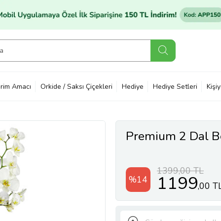
rim Amacı
Orkide / Saksı Çiçekleri
Hediye
Hediye Setleri
Kişi
Premium 2 Dal Be
1399,00 TL
1199
%14
,00 T