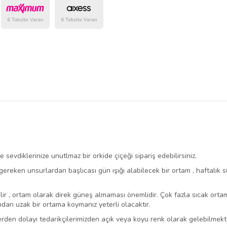
 sevdiklerinize unutlmaz bir orkide çiçeği sipariş edebilirsiniz.
reken unsurlardan başlıcası gün ışığı alabilecek bir ortam , haftalık su
ir , ortam olarak direk güneş almaması önemlidir. Çok fazla sıcak ort
ndan uzak bir ortama koymanız yeterli olacaktır.
n dolayı tedarikçilerimizden açık veya koyu renk olarak gelebilmektedi