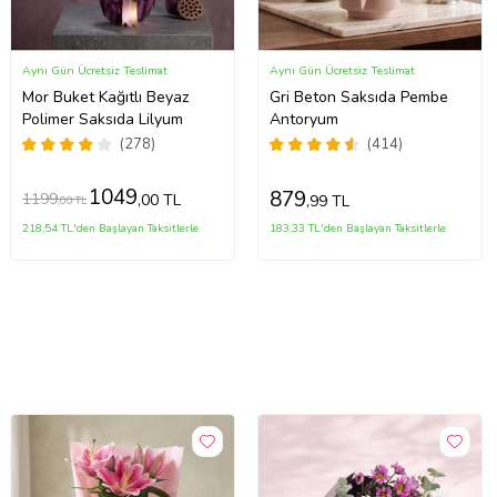
Aynı Gün Ücretsiz Teslimat
Aynı Gün Ücretsiz Teslimat
Mor Buket Kağıtlı Beyaz
Gri Beton Saksıda Pembe
Polimer Saksıda Lilyum
Antoryum
(278)
(414)
1049
879
1199
,00 TL
,99 TL
,00 TL
218,54 TL'den Başlayan Taksitlerle
183,33 TL'den Başlayan Taksitlerle