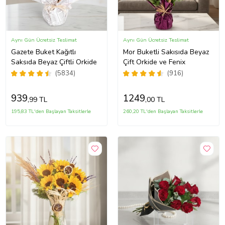
Aynı Gün Ücretsiz Teslimat
Aynı Gün Ücretsiz Teslimat
Gazete Buket Kağıtlı
Mor Buketli Sakısıda Beyaz
Saksıda Beyaz Çiftli Orkide
Çift Orkide ve Fenix
(5834)
(916)
939
1249
,99 TL
,00 TL
195,83 TL'den Başlayan Taksitlerle
260,20 TL'den Başlayan Taksitlerle