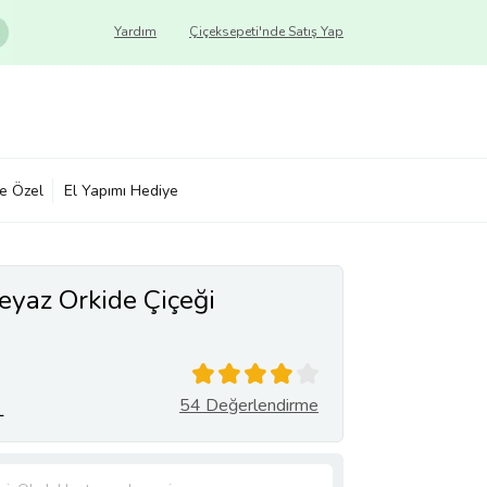
Yardım
Çiçeksepeti'nde Satış Yap
ye Özel
El Yapımı Hediye
yaz Orkide Çiçeği
54 Değerlendirme
L