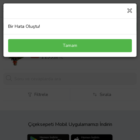
Bir Hata Oluştu!
Premium 2 Dal Beyaz Orkide Çiçeği
Tamam
1399,00 TL
%14
1199,
00 TL
Filtrele
Sırala
Çiçeksepeti Mobil Uygulamamızı İndirin