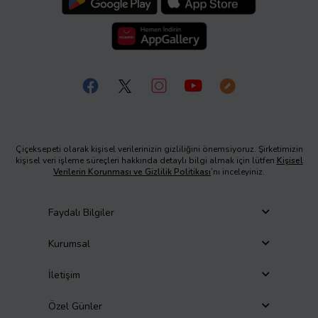
Çiçeksepeti olarak kişisel verilerinizin gizliliğini önemsiyoruz. Şirketimizin
kişisel veri işleme süreçleri hakkında detaylı bilgi almak için lütfen
Kişisel
Verilerin Korunması ve Gizlilik Politikası
’nı inceleyiniz.
Faydalı Bilgiler
Kurumsal
İletişim
Özel Günler