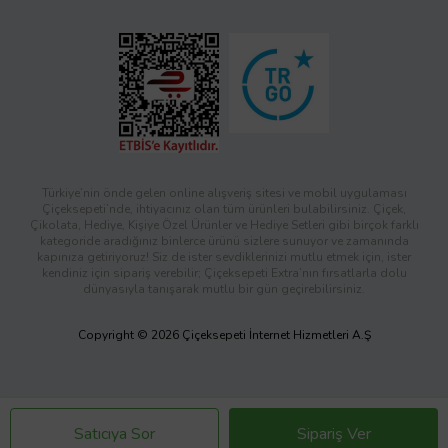
Türkiye’nin önde gelen online alışveriş sitesi ve mobil uygulaması
Çiçeksepeti’nde, ihtiyacınız olan tüm ürünleri bulabilirsiniz. Çiçek,
Çikolata, Hediye, Kişiye Özel Ürünler ve Hediye Setleri gibi birçok farklı
kategoride aradığınız binlerce ürünü sizlere sunuyor ve zamanında
kapınıza getiriyoruz! Siz de ister sevdiklerinizi mutlu etmek için, ister
kendiniz için sipariş verebilir; Çiçeksepeti Extra’nın fırsatlarla dolu
dünyasıyla tanışarak mutlu bir gün geçirebilirsiniz.
Copyright © 2026 Çiçeksepeti İnternet Hizmetleri A.Ş
Satıcıya Sor
Sipariş Ver