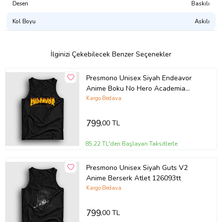
sertifikalı, CPSIA uyumlu, GOTS onaylı, Su Bazlı Pigment Boya)
Desen
Baskılı
Kol Boyu
Askılı
Tasarımı Şu Ürünlerde Satın Alabilirsiniz:
Atlet
Erkek Tişört
Kadın Tişört
İlginizi Çekebilecek Benzer Seçenekler
Çocuk Tişört
Çocuk Kapşonlu Sweatshirt
Presmono Unisex Siyah Endeavor
Kapşonsuz Sweatshirt
Anime Boku No Hero Academia
Kapşonlu Sweatshirt
Fermuarlı Kapşonlu Sweatshirt
Atlet 234453tt
Kargo Bedava
Ürün Kodu:
kcs694777910
799
,00 TL
85,22 TL'den Başlayan Taksitlerle
Presmono Unisex Siyah Guts V2
Anime Berserk Atlet 126093tt
Kargo Bedava
799
,00 TL