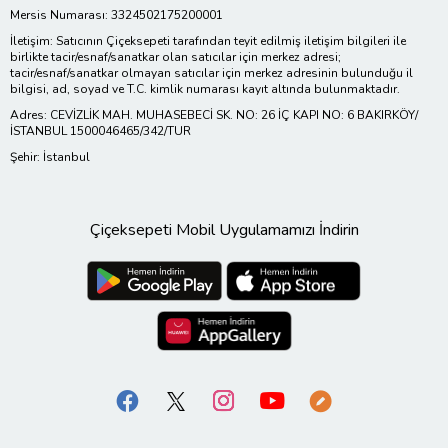
Mersis Numarası: 3324502175200001
İletişim: Satıcının Çiçeksepeti tarafından teyit edilmiş iletişim bilgileri ile
birlikte tacir/esnaf/sanatkar olan satıcılar için merkez adresi;
tacir/esnaf/sanatkar olmayan satıcılar için merkez adresinin bulunduğu il
bilgisi, ad, soyad ve T.C. kimlik numarası kayıt altında bulunmaktadır.
Adres: CEVİZLİK MAH. MUHASEBECİ SK. NO: 26 İÇ KAPI NO: 6 BAKIRKÖY/
İSTANBUL 1500046465/342/TUR
Şehir: İstanbul
Çiçeksepeti Mobil Uygulamamızı İndirin