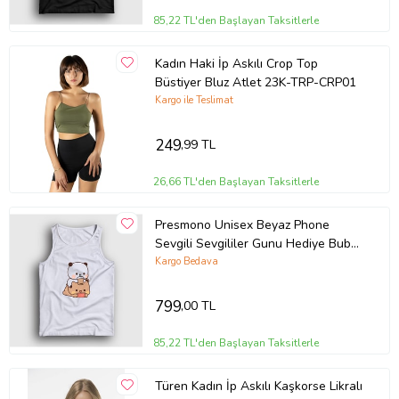
85,22 TL'den Başlayan Taksitlerle
Kadın Haki İp Askılı Crop Top
Büstiyer Bluz Atlet 23K-TRP-CRP01
Kargo ile Teslimat
249
,99 TL
26,66 TL'den Başlayan Taksitlerle
Presmono Unisex Beyaz Phone
Sevgili Sevgililer Gunu Hediye Bubu
Dudu Atlet 481463tt
Kargo Bedava
799
,00 TL
85,22 TL'den Başlayan Taksitlerle
Türen Kadın İp Askılı Kaşkorse Likralı