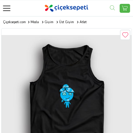
Çiçeksepeti.com
Moda
Giyim
Üst Giyim
Atlet