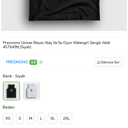
Presmono Unisex Beyaz Ateş Ve Su Oyun Watergirl Sevgili Atlet
457649tt (Siyah)
PRESMONO
9,8
Satıcıya Sor
Renk
: Siyah
Beden
XS
S
M
L
XL
2XL