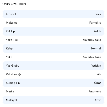
Ürün Özellikleri
Cinsiyet
Unisex
Malzeme
Pamuklu
Kol Tipi
Askılı
Yaka Tipi
Yuvarlak Yaka
Kalıp
Normal
Presmono
Yaka
Yuvarlak Yaka
Kalıp:
Normal Kesim (Unisex. Hem Erkek Hem Kadın Giyime
Uygundur)
Yaş Grubu
Yetişkin
%100 Pamuklu. 1. Kalite Penye
Paket İçeriği
Tekli
(NOT: Uygun bedeni bulamadınız mı? Mağaza sayfamızda
Kumaş Tipi
Örme
bulabilirsiniz.)
Marka
Presmono
Yıkama Talimatı:
30° dir. Tersten Yıkanması Tavsiye Edilir.
Materyal
Penye
Dijital Baskı ile üretilmektedir.(OKEO-TEX® ECO PASSPORT