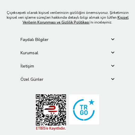
Çiçeksepeti olarak kişisel verilerinizin gizliliğini önemsiyoruz. Şirketimizin
kişisel veri işleme süreçleri hakkında detaylı bilgi almak için lütfen
Kişisel
Verilerin Korunması ve Gizlilik Politikası
’nı inceleyiniz.
Faydalı Bilgiler
Kurumsal
İletişim
Özel Günler