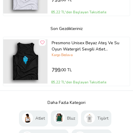
799
85,22 TL'den Başlayan Taksitlerle
Son Gezdikleriniz
Presmono Unisex Beyaz Ateş Ve Su
Oyun Watergirl Sevgili Atlet
457649tt (Siyah)
Kargo Bedava
799
,00 TL
85,22 TL'den Başlayan Taksitlerle
Daha Fazla Kategori
Atlet
Bluz
Tişört