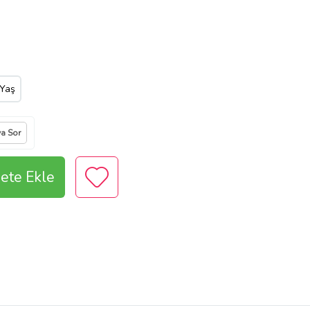
 Yaş
ya Sor
ete Ekle