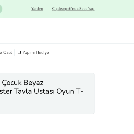
Yardım
Çiçeksepeti'nde Satış Yap
ye Özel
El Yapımı Hediye
 Çocuk Beyaz
er Tavla Ustası Oyun T-
Siyah)