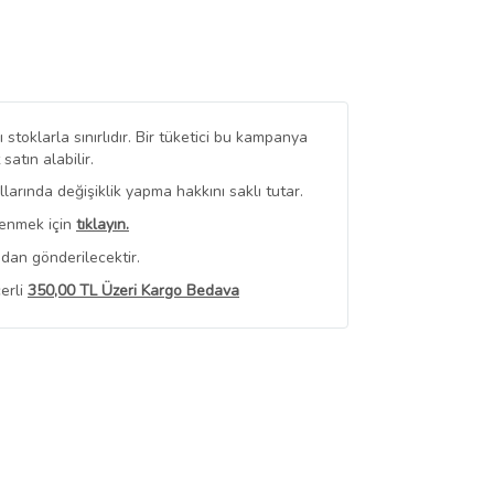
stoklarla sınırlıdır. Bir tüketici bu kampanya
tın alabilir.
arında değişiklik yapma hakkını saklı tutar.
renmek için
tıklayın.
dan gönderilecektir.
erli
350,00 TL Üzeri Kargo Bedava
 Görüntüle
iyat bilgileri, satıcı tarafından