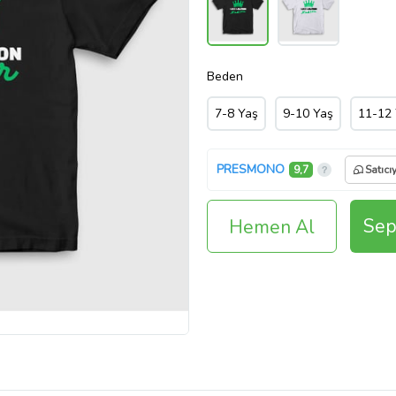
Beden
7-8 Yaş
9-10 Yaş
11-12
PRESMONO
9,7
Satıcı
Sep
Hemen Al