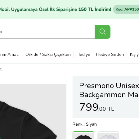
rim Amacı
Orkide / Saksı Çiçekleri
Hediye
Hediye Setleri
Kişi
t
Presmono Unisex
Backgammon Mast
Shirt 417179tt (
799
,00 TL
Renk
: Siyah