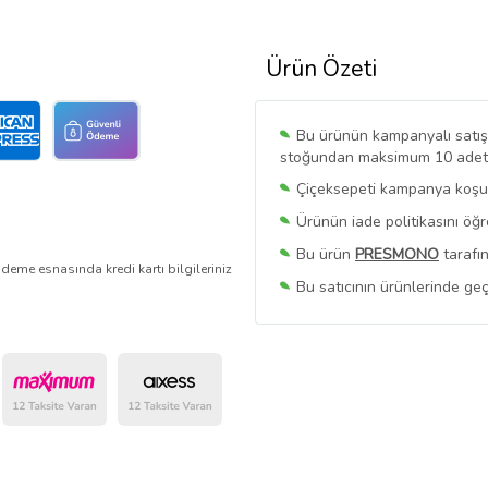
Ürün Özeti
Bu ürünün kampanyalı satışı 
stoğundan maksimum 10 adet sa
Çiçeksepeti kampanya koşull
Ürünün iade politikasını öğ
Bu ürün
PRESMONO
tarafın
deme esnasında kredi kartı bilgileriniz
Bu satıcının ürünlerinde geç
Bu Satıcının
Tüm Ürünlerini
Ürün sayfasında gördüğünüz f
belirlenmektedir.