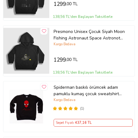
1299
,00 TL
138,56 TL'den Başlayan Taksitlerle
Presmono Unisex Çocuk Siyah Moon
Fishing Astronaut Space Astronot
Uzay Kapüşonlu Sweatshirt
Kargo Bedava
283240tt
1299
,00 TL
138,56 TL'den Başlayan Taksitlerle
Spiderman baskılı örümcek adam
pamuklu kumaş çocuk sweatshirt
(Siyah)
Kargo Bedava
(1)
Sepet Fiyatı
437
,16 TL