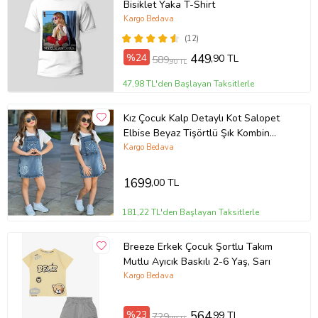
Bisiklet Yaka T-Shirt
Kargo Bedava
(12)
%24
449
,90 TL
589
,90 TL
47,98 TL'den Başlayan Taksitlerle
Kız Çocuk Kalp Detaylı Kot Salopet
Elbise Beyaz Tişörtlü Şık Kombin
2515
Kargo Bedava
1699
,00 TL
181,22 TL'den Başlayan Taksitlerle
Breeze Erkek Çocuk Şortlu Takım
Mutlu Ayıcık Baskılı 2-6 Yaş, Sarı
Kargo Bedava
%23
564
,99 TL
729