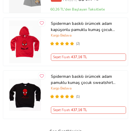
,99 TL
60,26 TL'den Başlayan Taksitlerle
Spiderman baskılı örümcek adam
kapüşonlu pamuklu kumaş çocuk
sweatshirt (Kırmızı)
Kargo Bedava
(2)
Sepet Fiyatı
437
,16 TL
Spiderman baskılı örümcek adam
pamuklu kumaş çocuk sweatshirt
(Siyah)
Kargo Bedava
(1)
Sepet Fiyatı
437
,16 TL