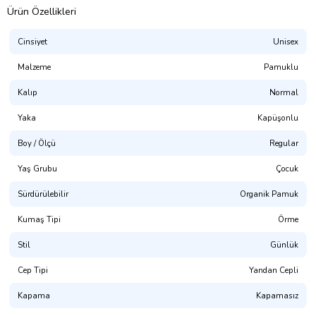
Ürün Özellikleri
Cinsiyet
Unisex
Malzeme
Pamuklu
Kalıp
Normal
Yaka
Kapüşonlu
Boy / Ölçü
Regular
Presmono
Yaş Grubu
Çocuk
Kalıp:
Normal Kesim (Unisex. Hem Erkek Hem Kız Çocuk Giyime
Uygundur)
Sürdürülebilir
Organik Pamuk
%100 Pamuklu. 3 İplik Kumaş.
Kumaş Tipi
Örme
(NOT: Uygun bedeni bulamadınız mı? Mağaza sayfamızda
Stil
Günlük
bulabilirsiniz.)
Cep Tipi
Yandan Cepli
Yıkama Talimatı:
30° dir. Tersten Yıkanması Tavsiye Edilir.
Kapama
Kapamasız
Dijital Baskı ile üretilmektedir.(OKEO-TEX® ECO PASSPORT