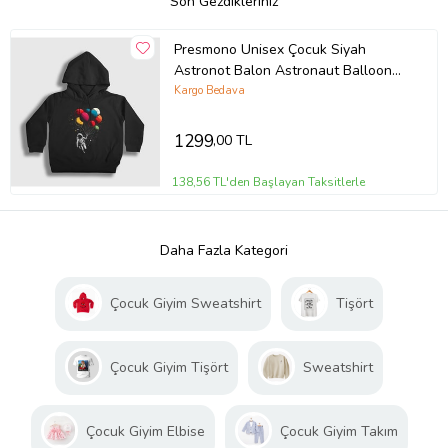
Son Gezdikleriniz
Presmono Unisex Çocuk Siyah
Astronot Balon Astronaut Balloon
Kapüşonlu Sweatshirt 420110tt
Kargo Bedava
1299
,00 TL
138,56 TL'den Başlayan Taksitlerle
Daha Fazla Kategori
Çocuk Giyim Sweatshirt
Tişört
Çocuk Giyim Tişört
Sweatshirt
Çocuk Giyim Elbise
Çocuk Giyim Takım