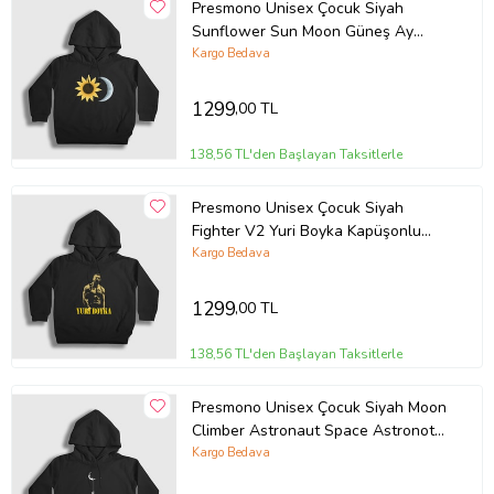
Presmono Unisex Çocuk Siyah
Sunflower Sun Moon Güneş Ay
Kapüşonlu Sweatshirt 413370tt
Kargo Bedava
1299
,00 TL
138,56 TL'den Başlayan Taksitlerle
Presmono Unisex Çocuk Siyah
Fighter V2 Yuri Boyka Kapüşonlu
Sweatshirt 358358tt
Kargo Bedava
1299
,00 TL
138,56 TL'den Başlayan Taksitlerle
Presmono Unisex Çocuk Siyah Moon
Climber Astronaut Space Astronot
Uzay Kapüşonlu Sweatshirt
Kargo Bedava
283168tt