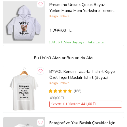
Presmono Unisex Çocuk Beyaz
Yorkie Mama Mom Yorkshire Terrier
Annesi Kapüşonlu Sweatshirt
Kargo Bedava
556597tt
1299
,00 TL
138,56 TL'den Başlayan Taksitlerle
Bu Ürünü Alanlar Bunları da Aldı
BYVOL Kendin Tasarla T-shirt Kişiye
Özel Tişört Baskılı Tshirt (Beyaz)
Kargo Bedava
(188)
490
,00 TL
Sepette %10 İndirim
441
,00 TL
Fotoğraf ve Yazı Baskılı Çocuklar İçin