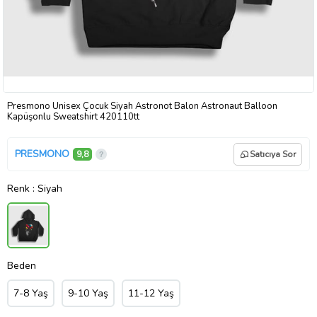
Presmono Unisex Çocuk Siyah Astronot Balon Astronaut Balloon
Kapüşonlu Sweatshirt 420110tt
PRESMONO
9,8
Satıcıya Sor
Renk
: Siyah
Beden
7-8 Yaş
9-10 Yaş
11-12 Yaş