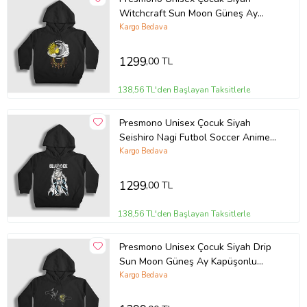
Witchcraft Sun Moon Güneş Ay
Kapüşonlu Sweatshirt 415448tt
Kargo Bedava
1299
,00 TL
138,56 TL'den Başlayan Taksitlerle
Presmono Unisex Çocuk Siyah
Seishiro Nagi Futbol Soccer Anime
Bluelock Kapüşonlu Sweatshirt
Kargo Bedava
450178tt
1299
,00 TL
138,56 TL'den Başlayan Taksitlerle
Presmono Unisex Çocuk Siyah Drip
Sun Moon Güneş Ay Kapüşonlu
Sweatshirt 398518tt
Kargo Bedava