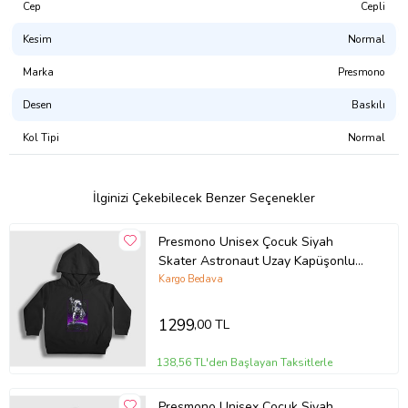
sertifikalı, CPSIA uyumlu, GOTS onaylı, Su Bazlı Pigment Boya)
Cep
Cepli
Kesim
Normal
Tasarımı Şu Ürünlerde Satın Alabilirsiniz:
Atlet
Marka
Presmono
Erkek Tişört
Kadın Tişört
Desen
Baskılı
Çocuk Tişört
Çocuk Kapşonlu Sweatshirt
Kol Tipi
Normal
Kapşonsuz Sweatshirt
Kapşonlu Sweatshirt
Fermuarlı Kapşonlu Sweatshirt
İlginizi Çekebilecek Benzer Seçenekler
Ürün Kodu:
kcm5600440
Presmono Unisex Çocuk Siyah
Skater Astronaut Uzay Kapüşonlu
Sweatshirt 289997tt
Kargo Bedava
1299
,00 TL
138,56 TL'den Başlayan Taksitlerle
Presmono Unisex Çocuk Siyah