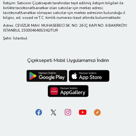
İletişim: Satıcının Çiçeksepeti tarafından teyit edilmiş iletişim bilgileri ile
birlikte tacir/esnaf/sanatkar olan satıcılar için merkez adresi;
tacir/esnaf/sanatkar olmayan satıcılar için merkez adresinin bulunduğu il
bilgisi, ad, soyad ve T.C. kimlik numarası kayıt altında bulunmaktadır.
Adres: CEVİZLİK MAH. MUHASEBECİ SK. NO: 26 İÇ KAPI NO: 6 BAKIRKÖY/
İSTANBUL 1500046465/342/TUR
Şehir: İstanbul
Çiçeksepeti Mobil Uygulamamızı İndirin