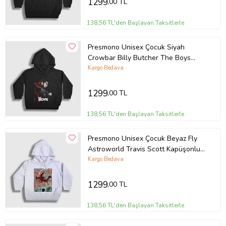
1299
,00 TL
138,56 TL'den Başlayan Taksitlerle
Presmono Unisex Çocuk Siyah
Crowbar Billy Butcher The Boys
Kapüşonlu Sweatshirt 457968tt
Kargo Bedava
1299
,00 TL
138,56 TL'den Başlayan Taksitlerle
Presmono Unisex Çocuk Beyaz Fly
Astroworld Travis Scott Kapüşonlu
Sweatshirt 42454tt
Kargo Bedava
1299
,00 TL
138,56 TL'den Başlayan Taksitlerle