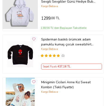
Sevgili Sevgililer Günü Hediye Bubu
Dudu Kapüşonlu Sweatshirt
Kargo Bedava
481028tt
1299
,00 TL
138,56 TL'den Başlayan Taksitlerle
Spiderman baskılı örümcek adam
pamuklu kumaş çocuk sweatshirt
(Siyah)
Kargo Bedava
(1)
Sepet Fiyatı
437
,16 TL
Minigimin Cicileri Anne Kız Sweat
Kombin (Tekli Fiyattır)
Kargo Bedava