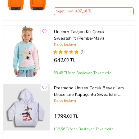
Sepet Fiyatı
437
,16 TL
Unicorn Tavşan Kız Çocuk
Sweatshirt (Pembe-Mavi)
Kargo Bedava
(1)
642
,00 TL
68,48 TL'den Başlayan Taksitlerle
Presmono Unisex Çocuk Beyaz i am
Bruce Lee Kapüşonlu Sweatshirt
256802tt
Kargo Bedava
1299
,00 TL
138,56 TL'den Başlayan Taksitlerle