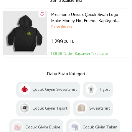
Son Gezdikleriniz
Presmono Unisex Çocuk Siyah Logo
Make Money Not Friends Kapüşonlu
Sweatshirt 448242tt
Kargo Bedava
1299
,00 TL
138,56 TL'den Başlayan Taksitlerle
Daha Fazla Kategori
Çocuk Giyim Sweatshirt
Tişört
Çocuk Giyim Tişört
Sweatshirt
Çocuk Giyim Elbise
Çocuk Giyim Takım