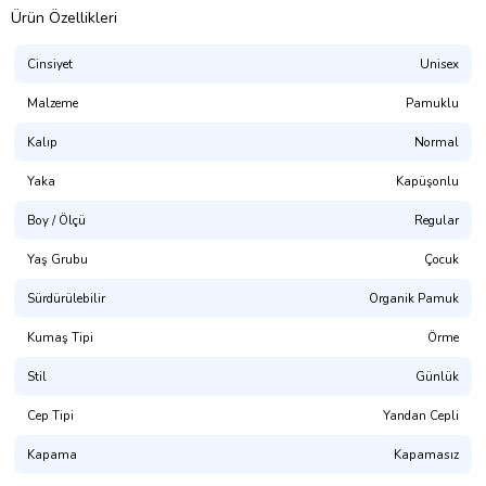
Ürün Özellikleri
Cinsiyet
Unisex
Malzeme
Pamuklu
Kalıp
Normal
Yaka
Kapüşonlu
Boy / Ölçü
Regular
Presmono
Yaş Grubu
Çocuk
Kalıp:
Normal Kesim (Unisex. Hem Erkek Hem Kız Çocuk Giyime
Uygundur)
Sürdürülebilir
Organik Pamuk
%100 Pamuklu. 3 İplik Kumaş.
Kumaş Tipi
Örme
(NOT: Uygun bedeni bulamadınız mı? Mağaza sayfamızda
Stil
Günlük
bulabilirsiniz.)
Cep Tipi
Yandan Cepli
Yıkama Talimatı:
30° dir. Tersten Yıkanması Tavsiye Edilir.
Kapama
Kapamasız
Dijital Baskı ile üretilmektedir.(OKEO-TEX® ECO PASSPORT