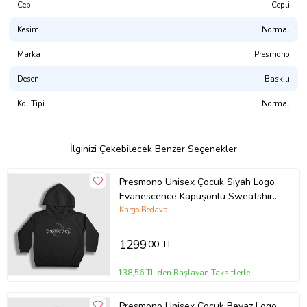
sertifikalı, CPSIA uyumlu, GOTS onaylı, Su Bazlı Pigment Boya)
Cep
Cepli
Kesim
Normal
Tasarımı Şu Ürünlerde Satın Alabilirsiniz:
Atlet
Marka
Presmono
Erkek Tişört
Kadın Tişört
Desen
Baskılı
Çocuk Tişört
Çocuk Kapşonlu Sweatshirt
Kol Tipi
Normal
Kapşonsuz Sweatshirt
Kapşonlu Sweatshirt
Fermuarlı Kapşonlu Sweatshirt
İlginizi Çekebilecek Benzer Seçenekler
Ürün Kodu:
kcm82073243
Presmono Unisex Çocuk Siyah Logo
Evanescence Kapüşonlu Sweatshirt
146257tt
Kargo Bedava
1299
,00 TL
138,56 TL'den Başlayan Taksitlerle
Presmono Unisex Çocuk Beyaz Logo