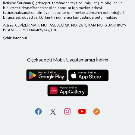
İletişim: Satıcının Çiçeksepeti tarafından teyit edilmiş iletişim bilgileri ile
birlikte tacir/esnaf/sanatkar olan satıcılar için merkez adresi;
tacir/esnaf/sanatkar olmayan satıcılar için merkez adresinin bulunduğu il
bilgisi, ad, soyad ve T.C. kimlik numarası kayıt altında bulunmaktadır.
Adres: CEVİZLİK MAH. MUHASEBECİ SK. NO: 26 İÇ KAPI NO: 6 BAKIRKÖY/
İSTANBUL 1500046465/342/TUR
Şehir: İstanbul
Çiçeksepeti Mobil Uygulamamızı İndirin