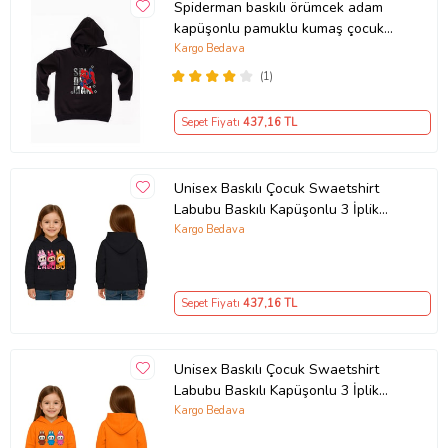
Spiderman baskılı örümcek adam
kapüşonlu pamuklu kumaş çocuk
sweatshirt (Siyah)
Kargo Bedava
(1)
Sepet Fiyatı
437
,16 TL
Unisex Baskılı Çocuk Swaetshirt
Labubu Baskılı Kapüşonlu 3 İplik
Şardonlu (Siyah)
Kargo Bedava
Sepet Fiyatı
437
,16 TL
Unisex Baskılı Çocuk Swaetshirt
Labubu Baskılı Kapüşonlu 3 İplik
Şardonlu (Turuncu)
Kargo Bedava