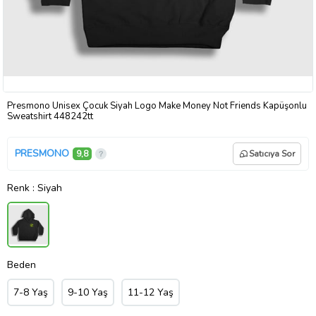
Presmono Unisex Çocuk Siyah Logo Make Money Not Friends Kapüşonlu
Sweatshirt 448242tt
PRESMONO
9,8
Satıcıya Sor
Renk
: Siyah
Beden
7-8 Yaş
9-10 Yaş
11-12 Yaş