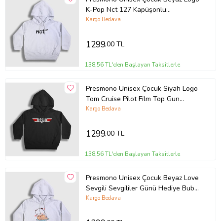
K-Pop Nct 127 Kapüşonlu
Sweatshirt 275681tt (Beyaz)
Kargo Bedava
1299
,00 TL
138,56 TL'den Başlayan Taksitlerle
Presmono Unisex Çocuk Siyah Logo
Tom Cruise Pilot Film Top Gun
Kapüşonlu Sweatshirt 460157tt
Kargo Bedava
1299
,00 TL
138,56 TL'den Başlayan Taksitlerle
Presmono Unisex Çocuk Beyaz Love
Sevgili Sevgililer Günü Hediye Bubu
Dudu Kapüşonlu Sweatshirt
Kargo Bedava
481028tt