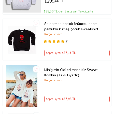
1299
,00 TL
138,56 TL'den Başlayan Taksitlerle
Spiderman baskılı örümcek adam
pamuklu kumaş çocuk sweatshirt
(Siyah)
Kargo Bedava
(1)
Sepet Fiyatı
437
,16 TL
Minigimin Cicileri Anne Kız Sweat
Kombin (Tekli Fiyattır)
Kargo Bedava
Sepet Fiyatı
687
,98 TL