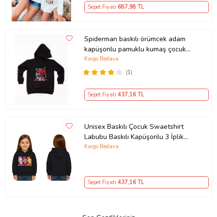
Sepet Fiyatı
687
,98 TL
Spiderman baskılı örümcek adam
kapüşonlu pamuklu kumaş çocuk
sweatshirt (Siyah)
Kargo Bedava
(1)
Sepet Fiyatı
437
,16 TL
Unisex Baskılı Çocuk Swaetshirt
Labubu Baskılı Kapüşonlu 3 İplik
Şardonlu (Siyah)
Kargo Bedava
Sepet Fiyatı
437
,16 TL