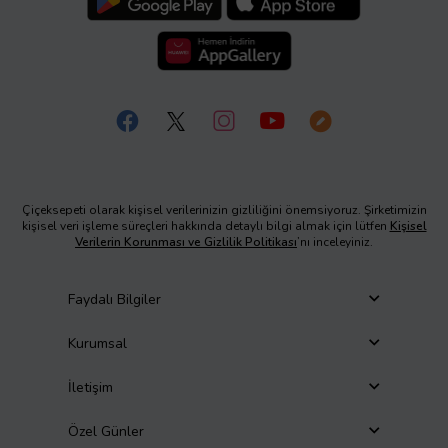
Çiçeksepeti olarak kişisel verilerinizin gizliliğini önemsiyoruz. Şirketimizin
kişisel veri işleme süreçleri hakkında detaylı bilgi almak için lütfen
Kişisel
Verilerin Korunması ve Gizlilik Politikası
’nı inceleyiniz.
Faydalı Bilgiler
Kurumsal
İletişim
Özel Günler