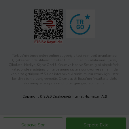
Türkiye’nin önde gelen online alışveriş sitesi ve mobil uygulaması
Çiçeksepeti’nde, ihtiyacınız olan tüm ürünleri bulabilirsiniz. Çiçek,
Çikolata, Hediye, Kişiye Özel Ürünler ve Hediye Setleri gibi birçok farklı
kategoride aradığınız binlerce ürünü sizlere sunuyor ve zamanında
kapınıza getiriyoruz! Siz de ister sevdiklerinizi mutlu etmek için, ister
kendiniz için sipariş verebilir; Çiçeksepeti Extra’nın fırsatlarla dolu
dünyasıyla tanışarak mutlu bir gün geçirebilirsiniz.
Copyright © 2026 Çiçeksepeti İnternet Hizmetleri A.Ş
Satıcıya Sor
Sepete Ekle