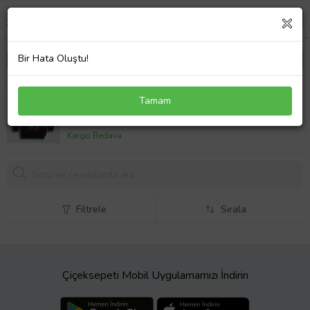
Bir Hata Oluştu!
Presmono Unisex Çocuk Siyah Poster Ufo Robot
Tamam
Grendizer Goldorak Kapüşonlu Sweatshirt 471852tt
1299,
00 TL
Kargo Bedava
Filtrele
Sırala
Çiçeksepeti Mobil Uygulamamızı İndirin