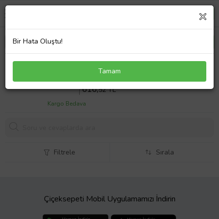
Bir Hata Oluştu!
Prıntpen Xbox Hp W1106a (106A) (1K)
Tamam
Sepette %7 İndirim
662
,00 TL
616,
52 TL
Kargo Bedava
Filtrele
Sırala
Çiçeksepeti Mobil Uygulamamızı İndirin