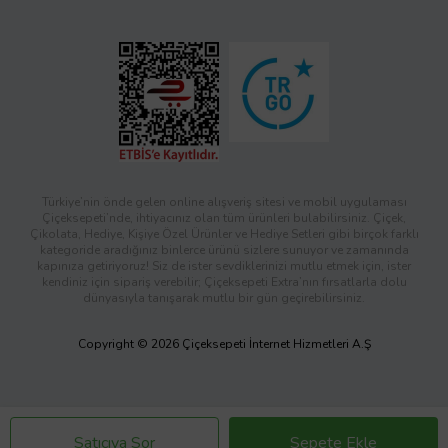
Türkiye’nin önde gelen online alışveriş sitesi ve mobil uygulaması
Çiçeksepeti’nde, ihtiyacınız olan tüm ürünleri bulabilirsiniz. Çiçek,
Çikolata, Hediye, Kişiye Özel Ürünler ve Hediye Setleri gibi birçok farklı
kategoride aradığınız binlerce ürünü sizlere sunuyor ve zamanında
kapınıza getiriyoruz! Siz de ister sevdiklerinizi mutlu etmek için, ister
kendiniz için sipariş verebilir; Çiçeksepeti Extra’nın fırsatlarla dolu
dünyasıyla tanışarak mutlu bir gün geçirebilirsiniz.
Copyright © 2026 Çiçeksepeti İnternet Hizmetleri A.Ş
Satıcıya Sor
Sepete Ekle