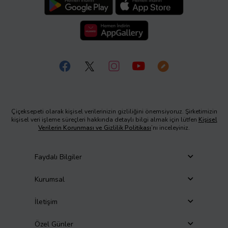
Çiçeksepeti olarak kişisel verilerinizin gizliliğini önemsiyoruz. Şirketimizin
kişisel veri işleme süreçleri hakkında detaylı bilgi almak için lütfen
Kişisel
Verilerin Korunması ve Gizlilik Politikası
’nı inceleyiniz.
Faydalı Bilgiler
Kurumsal
İletişim
Özel Günler