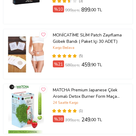
(3)
%10
899
,00 TL
999
,00 TL
MONİCATİME SLİM Patch Zayıflama
Göbek Bandı ( Paket Içi 30 ADET)
Kargo Bedava
(5)
%21
459
,90 TL
580
,00 TL
MATCHA Premium Japanese Çilek
Aromalı Detox Burner Form Maça
Çayı 1 Kutu
24 Saatte Kargo
(1)
%38
249
,00 TL
399
,00 TL