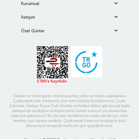
Kurumsal
İletişim
Özel Günler
Türkiye’nin önde gelen online alışveriş sitesi ve mobil uygulaması
Çiçeksepeti’nde, ihtiyacınız olan tüm ürünleri bulabilirsiniz. Çiçek,
Çikolata, Hediye, Kişiye Özel Ürünler ve Hediye Setleri gibi birçok farklı
kategoride aradığınız binlerce ürünü sizlere sunuyor ve zamanında
kapınıza getiriyoruz! Siz de ister sevdiklerinizi mutlu etmek için, ister
kendiniz için sipariş verebilir; Çiçeksepeti Extra’nın fırsatlarla dolu
dünyasıyla tanışarak mutlu bir gün geçirebilirsiniz.