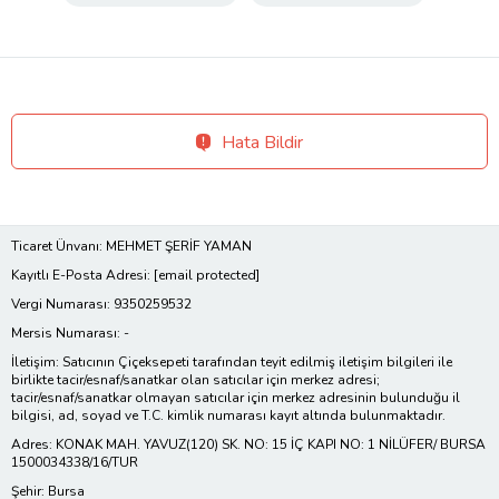
Hata Bildir
Ticaret Ünvanı: MEHMET ŞERİF YAMAN
Kayıtlı E-Posta Adresi:
[email protected]
Vergi Numarası: 9350259532
Mersis Numarası: -
İletişim: Satıcının Çiçeksepeti tarafından teyit edilmiş iletişim bilgileri ile
birlikte tacir/esnaf/sanatkar olan satıcılar için merkez adresi;
tacir/esnaf/sanatkar olmayan satıcılar için merkez adresinin bulunduğu il
bilgisi, ad, soyad ve T.C. kimlik numarası kayıt altında bulunmaktadır.
Adres: KONAK MAH. YAVUZ(120) SK. NO: 15 İÇ KAPI NO: 1 NİLÜFER/ BURSA
1500034338/16/TUR
Şehir: Bursa