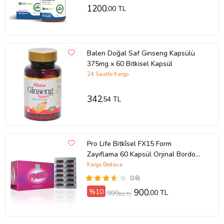
1200
,00 TL
Balen Doğal Saf Ginseng Kapsülü
375mg x 60 Bitkisel Kapsül
24 Saatte Kargo
342
,54 TL
Pro Life Bitkîsel FX15 Form
Zayıflama 60 Kapsül Orjinal Bordo
Kapsül
Kargo Bedava
(16)
%10
900
,00 TL
999
,00 TL