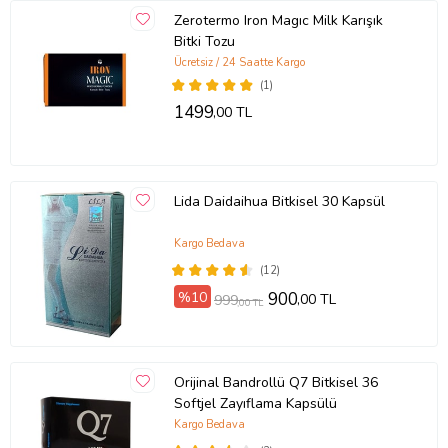
Zerotermo Iron Magıc Milk Karışık
Bitki Tozu
Ücretsiz / 24 Saatte Kargo
(1)
1499
,00 TL
Lida Daidaihua Bitkisel 30 Kapsül
Kargo Bedava
(12)
%10
900
,00 TL
999
,00 TL
Orijinal Bandrollü Q7 Bitkisel 36
Softjel Zayıflama Kapsülü
Kargo Bedava