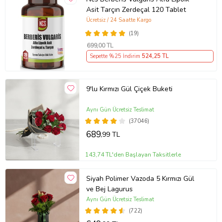
Asit Tarçın Zerdeçal 120 Tablet
Ücretsiz / 24 Saatte Kargo
(19)
699
,00 TL
Sepette %25 İndirim
524
,25 TL
9'lu Kırmızı Gül Çiçek Buketi
Aynı Gün Ücretsiz Teslimat
(37046)
689
,99 TL
143,74 TL'den Başlayan Taksitlerle
Siyah Polimer Vazoda 5 Kırmızı Gül
ve Bej Lagurus
Aynı Gün Ücretsiz Teslimat
(722)