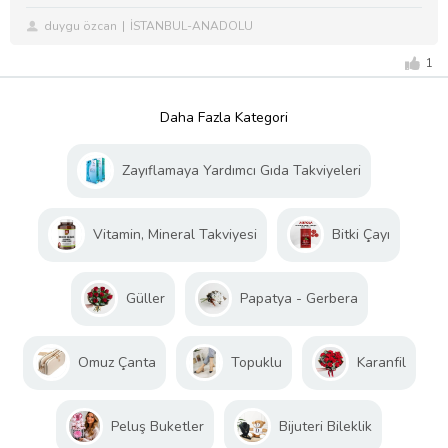
duygu özcan
İSTANBUL-ANADOLU
1
Daha Fazla Kategori
Zayıflamaya Yardımcı Gıda Takviyeleri
Vitamin, Mineral Takviyesi
Bitki Çayı
Güller
Papatya - Gerbera
Omuz Çanta
Topuklu
Karanfil
Peluş Buketler
Bijuteri Bileklik