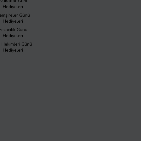
vukatlar Günü
Hediyeleri
emşireler Günü
Hediyeleri
Eczacılık Günü
Hediyeleri
ş Hekimleri Günü
Hediyeleri