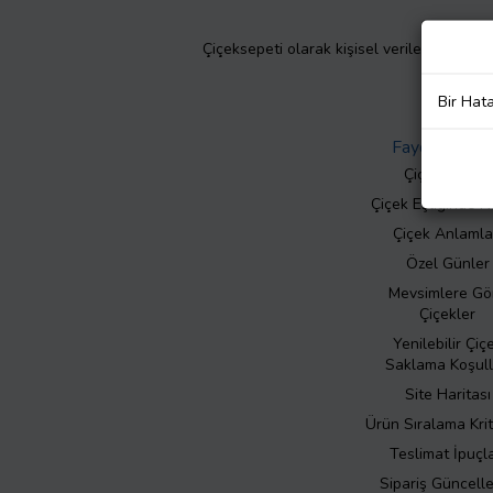
Çiçeksepeti olarak kişisel verilerinizin giz
Bir Hat
Faydalı Bilgil
Çiçek Bakımı
Çiçek Eşliğinde N
Çiçek Anlamla
Özel Günler
Mevsimlere Gö
Çiçekler
Yenilebilir Çiç
Saklama Koşull
Site Haritası
Ürün Sıralama Krit
Teslimat İpuçla
Sipariş Güncell