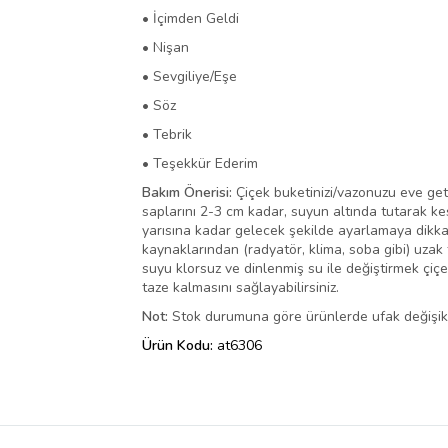
• İçimden Geldi
• Nişan
• Sevgiliye/Eşe
• Söz
• Tebrik
• Teşekkür Ederim
Bakım Önerisi:
Çiçek buketinizi/vazonuzu eve geti
saplarını 2-3 cm kadar, suyun altında tutarak kes
yarısına kadar gelecek şekilde ayarlamaya dikkat
kaynaklarından (radyatör, klima, soba gibi) uzak 
suyu klorsuz ve dinlenmiş su ile değiştirmek çiç
taze kalmasını sağlayabilirsiniz.
Not:
Stok durumuna göre ürünlerde ufak değişiklik
Ürün Kodu:
at6306