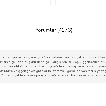
Yorumlar (4173)
temsili görselde üç ana çiçeği çevreleyen küçük çiçekler mor renkteyd
sayısının çok az olduğunu daha çok karışık renkte küçük çiçeklerden ol
irisi mor olduğu için özellikle bu çiçeği tercih etmiştim ama siz müşteriyi
. Kurye ve çiçek gayet güzeldi fakat temsili görselde yanıltıcılık yaptı
m 2 puan çiçekten veya siparişten değil sizin yanıltıcı görsel koymanızda