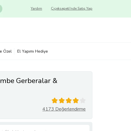
Yardım
Çiçeksepeti'nde Satış Yap
ye Özel
El Yapımı Hediye
embe Gerberalar &
4173 Değerlendirme