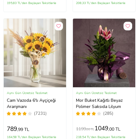
195,83 TL'den Başlayan Taksitlerle
208,33 TL'den Başlayan Taksitlerle
Aynı Gün Ücretsiz Teslimat
Aynı Gün Ücretsiz Teslimat
Cam Vazoda 6'lı Ayçiçeği
Mor Buket Kağıtlı Beyaz
Aranjmanı
Polimer Saksıda Lilyum
(7231)
(285)
1049
789
1199
,00 TL
,99 TL
,00 TL
164,58 TL'den Başlayan Taksitlerle
218,54 TL'den Başlayan Taksitlerle