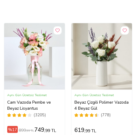
Aynı Gün Ücretsiz Teslimat
Aynı Gün Ücretsiz Teslimat
Cam Vazoda Pembe ve
Beyaz Çizgili Polimer Vazoda
Beyaz Lisyantus
4 Beyaz Gül
(3205)
(778)
749
619
%17
899
,99 TL
,99 TL
,99 TL