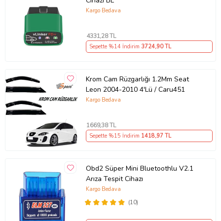
Cihazı BL
Kargo Bedava
4331
,28 TL
Sepette %14 İndirim
3724
,90 TL
Krom Cam Rüzgarlığı 1.2Mm Seat
Leon 2004-2010 4'Lü / Caru451
Kargo Bedava
1669
,38 TL
Sepette %15 İndirim
1418
,97 TL
Obd2 Süper Mini Bluetoothlu V2.1
Arıza Tespit Cihazı
Kargo Bedava
(10)