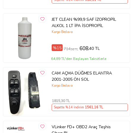
JET CLEAN %99,9 SAF İZOPROPİL
ALKOL 1 LT İPA İSOPROPİL
Kargo Bedava
%15
608
,40 TL
714
,96 TL
64,89 TL'den Başlayan Taksitlerle
CAM AÇMA DÜĞMES ELANTRA
2001-2005 ÖN SOL
Kargo Bedava
1815
,30 TL
Sepette %14 İndirim
1561
,16 TL
VLinker FD+ OBD2 Araç Teşhis