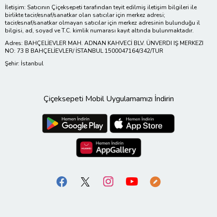
İletişim: Satıcının Çiçeksepeti tarafından teyit edilmiş iletişim bilgileri ile
birlikte tacir/esnaf/sanatkar olan satıcılar için merkez adresi;
tacir/esnaf/sanatkar olmayan satıcılar için merkez adresinin bulunduğu il
bilgisi, ad, soyad ve T.C. kimlik numarası kayıt altında bulunmaktadır.
Adres: BAHÇELİEVLER MAH. ADNAN KAHVECİ BLV. ÜNVERDI IŞ MERKEZI
NO: 73 B BAHÇELİEVLER/ İSTANBUL 1500047164/342/TUR
Şehir: İstanbul
Çiçeksepeti Mobil Uygulamamızı İndirin