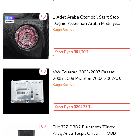
1 Adet Araba Otomobil Start Stop
Düğme Aksesuarı Araba Modifiye
Düğme Koruyucu Kaplama (Pembe)
Kargo Bedava
Sepet Fiyatı
361
,20 TL
VW Touareg 2003-2007 Passat
2005-2008 Phaeton 2002-2007AUDI
A4 S4 2000-2004 Far Beyni Xenon
Kargo Bedava
Sol Sağ
Sepet Fiyatı
3201
,75 TL
ELM327 OBD2 Bluetooth Türkçe
Araç Arıza Tespit Cihazı HH OBD