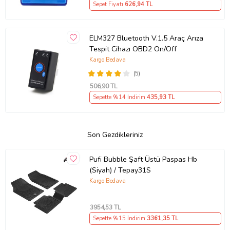
Sepet Fiyatı
626
,94 TL
ELM327 Bluetooth V.1.5 Araç Arıza
Tespit Cihazı OBD2 On/Off
Kargo Bedava
(5)
506
,90 TL
Sepette %14 İndirim
435
,93 TL
Son Gezdikleriniz
Pufi Bubble Şaft Üstü Paspas Hb
(Siyah) / Tepay31S
Kargo Bedava
3954
,53 TL
Sepette %15 İndirim
3361
,35 TL