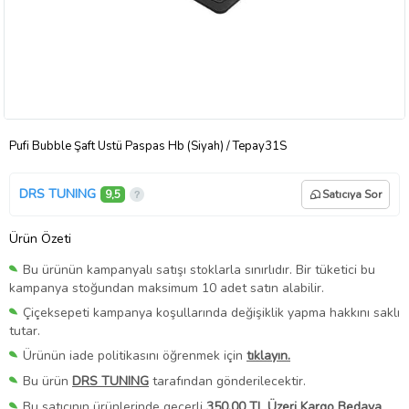
Pufi Bubble Şaft Üstü Paspas Hb (Siyah) / Tepay31S
DRS TUNING
9,5
Satıcıya Sor
Ürün Özeti
Bu ürünün kampanyalı satışı stoklarla sınırlıdır. Bir tüketici bu
kampanya stoğundan maksimum 10 adet satın alabilir.
Çiçeksepeti kampanya koşullarında değişiklik yapma hakkını saklı
tutar.
Ürünün iade politikasını öğrenmek için
tıklayın.
Bu ürün
DRS TUNING
tarafından gönderilecektir.
Bu satıcının ürünlerinde geçerli
350,00 TL Üzeri Kargo Bedava