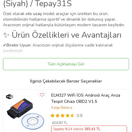
(Siyah) / Tepay31S
Özel olarak
oto uzay
model araçlar için üretilen bu ürün,
otomobilinizin hatlarına sportif ve dinamik bir dokunuş yapar.
Aracınızın orijinal hatlarıyla bütünleşen modern tasarımı keşfedin.
✨ Ürün Özellikleri ve Avantajları
✔
Birebir Uyum:
Aracınızın orijinal ölçülerine sadık kalınarak
üretilmiştir.
✔
Malzeme:
Kauçuk
Tüm Açıklamayı Gör
Uygulama
Aracınızın ölçülerine uygundur. Montaj işlemi el yatkınlığı
gerektirebilir.
İlginizi Çekebilecek Benzer Seçenekler
Paket İçeriği
Pufi Bubble Şaft Üstü Paspas Hb (Siyah) / Tepay31S
ELM327 WiFi İOS Android Araç Arıza
Tespit Cihazı OBD2 V1.5
Güvenli Teslimat
Kargo Bedava
Siparişleriniz darbe emici özel ambalajlarla, kargoda zarar
görmeyecek şekilde paketlenerek tarafınıza ulaştırılır. %100
(13)
Müşteri memnuniyeti garantisiyle.
424
,90 TL
Ürün Kodu:
kcm42956450
Sepette %14 İndirim
365
,41 TL