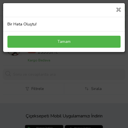
Bir Hata Oluştu!
Puma 084331-04 Orbita 5 Fusion 5 Numara Futbol
Tamam
Topu (Beyaz)
2199,98 TL
%30
1539,
99 TL
Kargo Bedava
Filtrele
Sırala
Çiçeksepeti Mobil Uygulamamızı İndirin