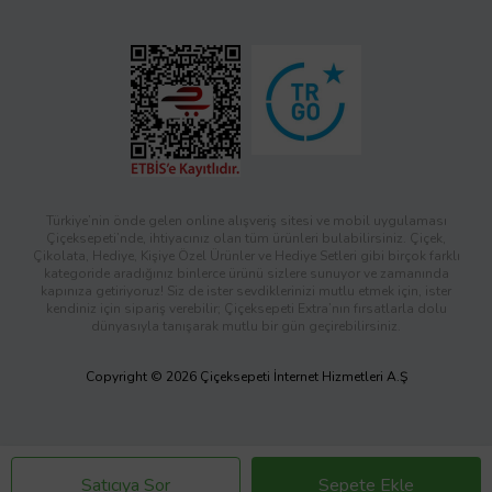
Türkiye’nin önde gelen online alışveriş sitesi ve mobil uygulaması
Çiçeksepeti’nde, ihtiyacınız olan tüm ürünleri bulabilirsiniz. Çiçek,
Çikolata, Hediye, Kişiye Özel Ürünler ve Hediye Setleri gibi birçok farklı
kategoride aradığınız binlerce ürünü sizlere sunuyor ve zamanında
kapınıza getiriyoruz! Siz de ister sevdiklerinizi mutlu etmek için, ister
kendiniz için sipariş verebilir; Çiçeksepeti Extra’nın fırsatlarla dolu
dünyasıyla tanışarak mutlu bir gün geçirebilirsiniz.
Copyright © 2026 Çiçeksepeti İnternet Hizmetleri A.Ş
Satıcıya Sor
Sepete Ekle