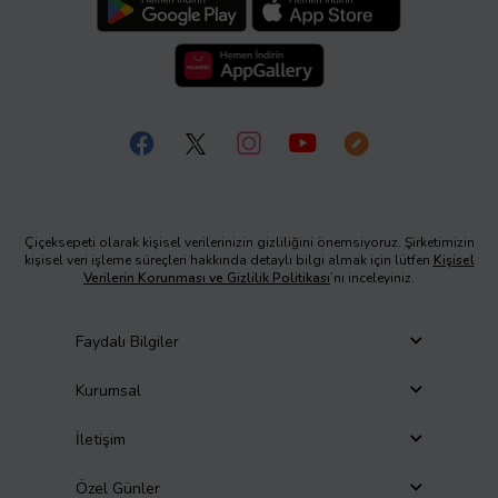
Çiçeksepeti olarak kişisel verilerinizin gizliliğini önemsiyoruz. Şirketimizin
kişisel veri işleme süreçleri hakkında detaylı bilgi almak için lütfen
Kişisel
Verilerin Korunması ve Gizlilik Politikası
’nı inceleyiniz.
Faydalı Bilgiler
Kurumsal
İletişim
Özel Günler