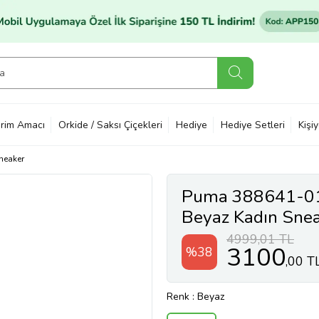
rim Amacı
Orkide / Saksı Çiçekleri
Hediye
Hediye Setleri
Kişi
neaker
Puma 388641-01 
Beyaz Kadın Snea
4999,01 TL
3100
%38
,00 T
Renk
: Beyaz