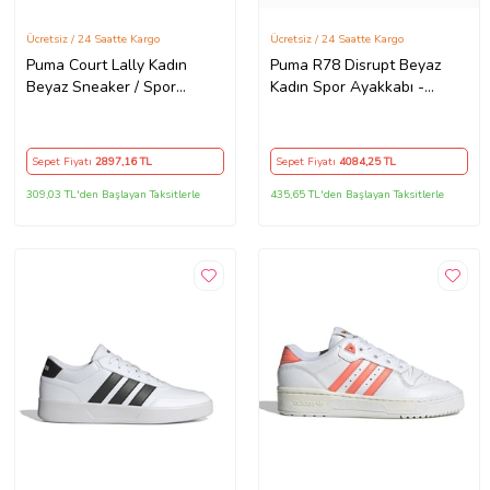
Ücretsiz / 24 Saatte Kargo
Ücretsiz / 24 Saatte Kargo
Puma Court Lally Kadın
Puma R78 Disrupt Beyaz
Beyaz Sneaker / Spor
Kadın Spor Ayakkabı -
Ayakkabı - 400367 04
397675 02
Sepet Fiyatı
2897
,16 TL
Sepet Fiyatı
4084
,25 TL
309,03 TL'den Başlayan Taksitlerle
435,65 TL'den Başlayan Taksitlerle