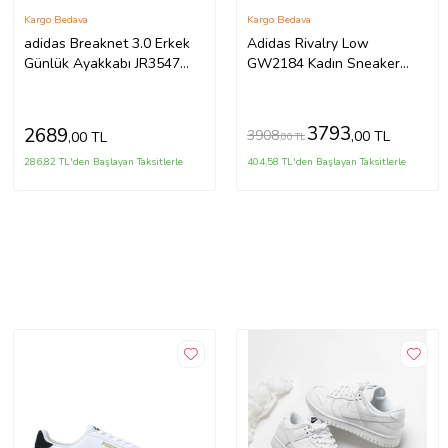
Kargo Bedava
Kargo Bedava
adidas Breaknet 3.0 Erkek
Adidas Rivalry Low
Günlük Ayakkabı JR3547
GW2184 Kadın Sneaker
Beyaz
Spor Ayakkabı (Beyaz)
3793
2689
3908
,00 TL
,00 TL
,00 TL
286,82 TL'den Başlayan Taksitlerle
404,58 TL'den Başlayan Taksitlerle