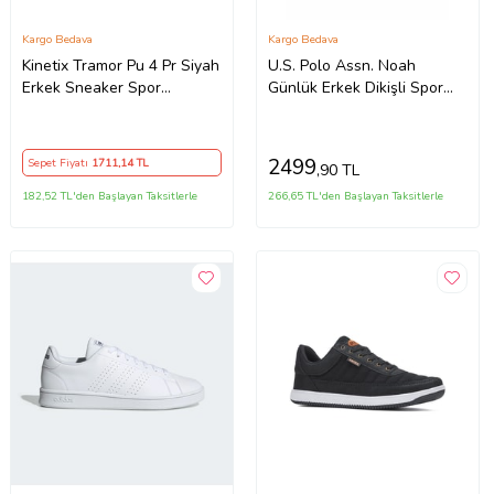
Kargo Bedava
Kargo Bedava
Kinetix Tramor Pu 4 Pr Siyah
U.S. Polo Assn. Noah
Erkek Sneaker Spor
Günlük Erkek Dikişli Spor
Ayakkabı
Sneaker Ayakkabı (Beyaz)
2499
Sepet Fiyatı
1711
,14 TL
,90 TL
182,52 TL'den Başlayan Taksitlerle
266,65 TL'den Başlayan Taksitlerle