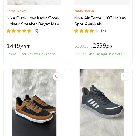
Kargo Bedava
Kargo Bedava
Nike Dunk Low Kadın/Erkek
Nike Air Force 1 '07 Unisex
Unisex Sneaker Beyaz Mavi
Spor Ayakkabı
İkonik Model 10+ Renk
(3)
(3)
Seçeneği (Beyaz)
2599
1449
6999
,00 TL
,99 TL
,00 TL
154,66 TL'den Başlayan Taksitlerle
277,22 TL'den Başlayan Taksitlerle