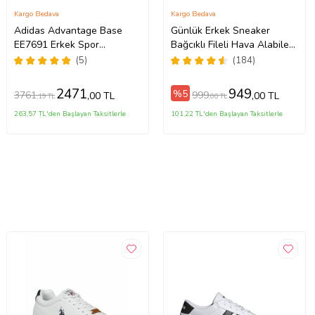
Kargo Bedava
Kargo Bedava
Adidas Advantage Base
Günlük Erkek Sneaker
EE7691 Erkek Spor
Bağcıklı Fileli Hava Alabilen
Ayakkabısı (Beyaz)
Yürüyüş Spor Ayakkabısı
(5)
(184)
013 (Siyah - Beyaz)
2471
949
%5
3761
999
,00 TL
,00 TL
,19 TL
,00 TL
263,57 TL'den Başlayan Taksitlerle
101,22 TL'den Başlayan Taksitlerle