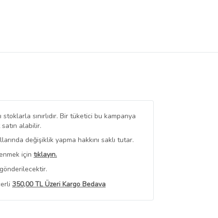
stoklarla sınırlıdır. Bir tüketici bu kampanya
tın alabilir.
arında değişiklik yapma hakkını saklı tutar.
renmek için
tıklayın.
gönderilecektir.
erli
350,00 TL Üzeri Kargo Bedava
 Görüntüle
iyat bilgileri, satıcı tarafından