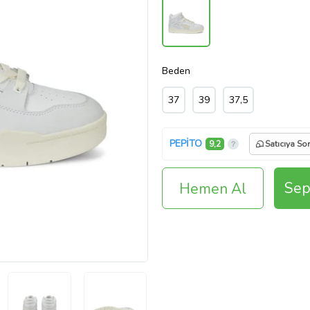
Beden
37
39
37,5
PEPİTO
9,2
Satıcıya Sor
Sep
Hemen Al