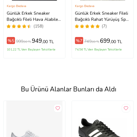
Kargo Bedava
Kargo Bedava
Günlük Erkek Sneaker
Günlük Erkek Sneaker Fileli
Bağcıklı Fileli Hava Alabilen
Bağcıklı Rahat Yürüyüş Spor
Yürüyüş Spor Ayakkabısı
Ayakkabı 1453 (Füme -
(158)
(7)
013 (Siyah - Taba) (Siyah-
Beyaz)
Taba)
949
699
%5
%7
999
749
,00 TL
,00 TL
,00 TL
,00 TL
101,22 TL'den Başlayan Taksitlerle
74,56 TL'den Başlayan Taksitlerle
Bu Ürünü Alanlar Bunları da Aldı