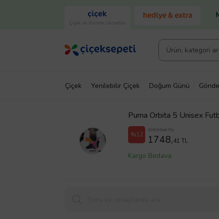
Çiçek ve Gurme Lezzetler
Çiçek
Yenilebilir Çiçek
Doğum Günü
Gönde
Puma Orbita 5 Unisex Fut
1993,94 TL
%12
1748,
41 TL
Kargo Bedava