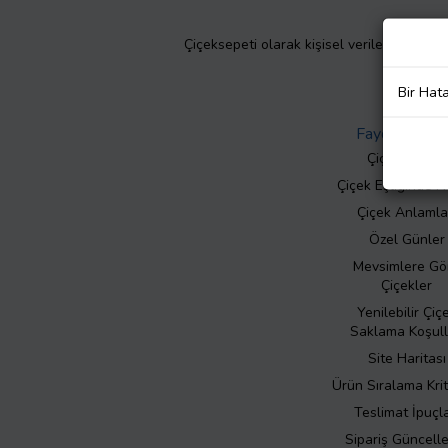
Çiçeksepeti olarak kişisel verilerinizin giz
Bir Hat
Faydalı Bilgil
Çiçek Bakımı
Çiçek Eşliğinde N
Çiçek Anlamla
Özel Günler
Mevsimlere Gö
Çiçekler
Yenilebilir Çiç
Saklama Koşull
Site Haritası
Ürün Sıralama Krit
Teslimat İpuçla
Sipariş Güncell