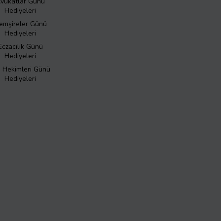
vukatlar Günü
Hediyeleri
emşireler Günü
Hediyeleri
Eczacılık Günü
Hediyeleri
ş Hekimleri Günü
Hediyeleri