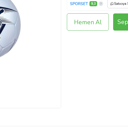
SPORSET
9,3
Satıcıya 
Sep
Hemen Al