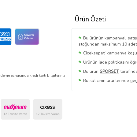
Ürün Özeti
Bu ürünün kampanyalı satışı 
stoğundan maksimum 10 adet sa
Çiçeksepeti kampanya koşull
Ürünün iade politikasını öğ
Bu ürün
SPORSET
tarafında
deme esnasında kredi kartı bilgileriniz
Bu satıcının ürünlerinde geç
Bu Satıcının
Tüm Ürünlerini
Ürün sayfasında gördüğünüz f
belirlenmektedir.