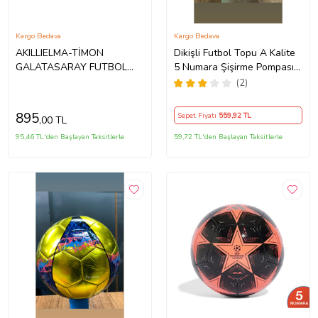
Kargo Bedava
Kargo Bedava
AKILLIELMA-TİMON
Dikişli Futbol Topu A Kalite
GALATASARAY FUTBOL
5 Numara Şişirme Pompası
TOPU PREMIUM NO:5 SARI
Hediyeli (Pembe)
(2)
607541
895
Sepet Fiyatı
559
,92 TL
,00 TL
95,46 TL'den Başlayan Taksitlerle
59,72 TL'den Başlayan Taksitlerle