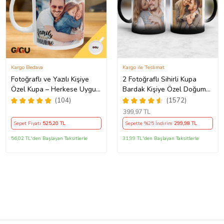
Kargo Bedava
Kargo ile Teslimat
Fotoğraflı ve Yazılı Kişiye
2 Fotoğraflı Sihirli Kupa
Özel Kupa – Herkese Uygun
Bardak Kişiye Özel Doğum
Anlamlı Hediye Porselen
Günü Hediyesi Sevgiliye
(104)
(1572)
Baskılı Kupa (Beyaz)
Hediye Anneye Babaya
399
,97 TL
Ablaya Abiye Kız Erkek
Sepet Fiyatı
525
,20 TL
Sepette %25 İndirim
299
,98 TL
Kardeşe Arkadaşa Resimli
Günü Yıl Dönümü Hediyesi
56,02 TL'den Başlayan Taksitlerle
31,99 TL'den Başlayan Taksitlerle