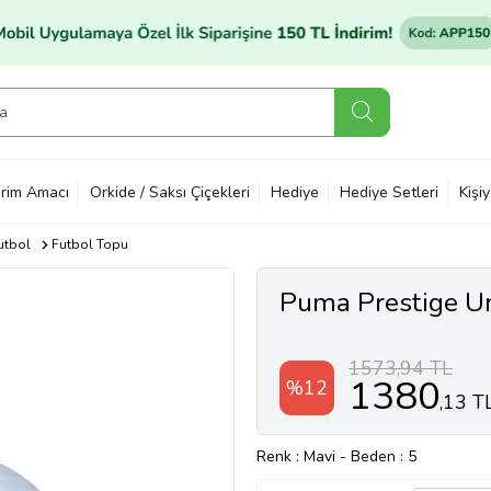
rim Amacı
Orkide / Saksı Çiçekleri
Hediye
Hediye Setleri
Kişi
utbol
Futbol Topu
Puma Prestige Un
1573,94 TL
1380
%12
,13 T
Renk
: Mavi
-
Beden
: 5