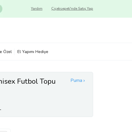
Yardım
Çiçeksepeti'nde Satış Yap
ye Özel
El Yapımı Hediye
isex Futbol Topu
Puma
L