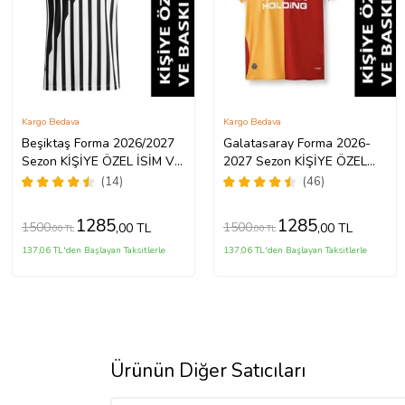
Kargo Bedava
Kargo Bedava
Beşiktaş Forma 2026/2027
Galatasaray Forma 2026-
Sezon KİŞİYE ÖZEL İSİM VE
2027 Sezon KİŞİYE ÖZEL
NUMARA BASKILI Yetişkin
İSİM VE NUMARA BASKILI
(14)
(46)
Futbol Forması SS6 (Siyah -
Yetişkin Futbol Forması
Beyaz)
ynk76
1285
1285
1500
1500
,00 TL
,00 TL
,00 TL
,00 TL
137,06 TL'den Başlayan Taksitlerle
137,06 TL'den Başlayan Taksitlerle
Ürünün Diğer Satıcıları