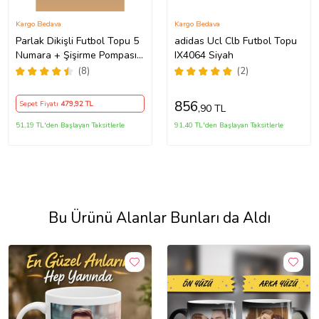
Kargo Bedava
Kargo Bedava
Parlak Dikişli Futbol Topu 5
adidas Ucl Clb Futbol Topu
Numara + Şişirme Pompası
IX4064 Siyah
Hediyeli (Sarı)
(8)
(2)
856
Sepet Fiyatı
479
,92 TL
,90 TL
51,19 TL'den Başlayan Taksitlerle
91,40 TL'den Başlayan Taksitlerle
Bu Ürünü Alanlar Bunları da Aldı