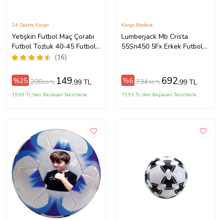
24 Saatte Kargo
Kargo Bedava
Yetişkin Futbol Maç Çorabı
Lumberjack Mb Crista
Futbol Tozluk 40-45 Futbol
55Sn450 5Fx Erkek Futbol
Halısaha Çorabı (Siyah)
Topu
(16)
149
692
%25
%6
200
734
,99 TL
,99 TL
,00 TL
,99 TL
15,99 TL'den Başlayan Taksitlerle
73,91 TL'den Başlayan Taksitlerle