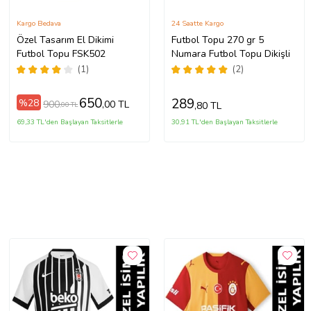
Kargo Bedava
24 Saatte Kargo
Özel Tasarım El Dikimi
Futbol Topu 270 gr 5
Futbol Topu FSK502
Numara Futbol Topu Dikişli
(1)
(2)
650
289
%28
900
,00 TL
,80 TL
,00 TL
69,33 TL'den Başlayan Taksitlerle
30,91 TL'den Başlayan Taksitlerle