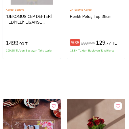
Kargo Bedava
24 Saatte Kargo
"DEKOMUS CEP DEFTERİ
Renkli Peluş Top 38cm
HEDİYELİ" LİSANSLI
FENERBAHÇE WAVE
FUTBOL TOPU NO:5
129
1499
%35
199
,77 TL
,90 TL
,99 TL
159,98 TL'den Başlayan Taksitlerle
13,84 TL'den Başlayan Taksitlerle