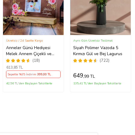
Ücretsiz / 24 Saatte Kargo
Aynı Gün Ücretsiz Teslimat
Anneler Günü Hediyesi
Siyah Polimer Vazoda 5
Melek Annem Çiçekli ve
Kırmızı Gül ve Bej Lagurus
Fotoğraflı Çerçeve, Anneye
(18)
(722)
Hediye Fotoğraflı Ahşap
613
,85 TL
Tabanlı Çerçeve (Yatay)
649
Sepette %35 İndirim
399
,00 TL
,99 TL
42,56 TL'den Başlayan Taksitlerle
135,41 TL'den Başlayan Taksitlerle