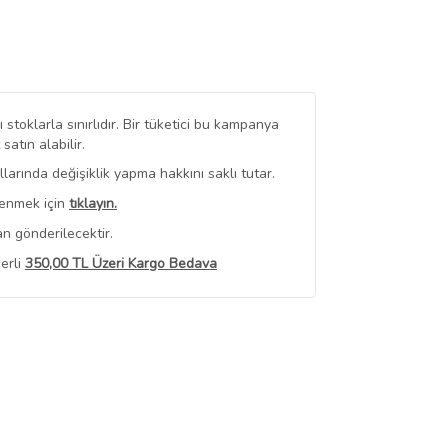
stoklarla sınırlıdır. Bir tüketici bu kampanya
tın alabilir.
arında değişiklik yapma hakkını saklı tutar.
renmek için
tıklayın.
n gönderilecektir.
erli
350,00 TL Üzeri Kargo Bedava
 Görüntüle
iyat bilgileri, satıcı tarafından