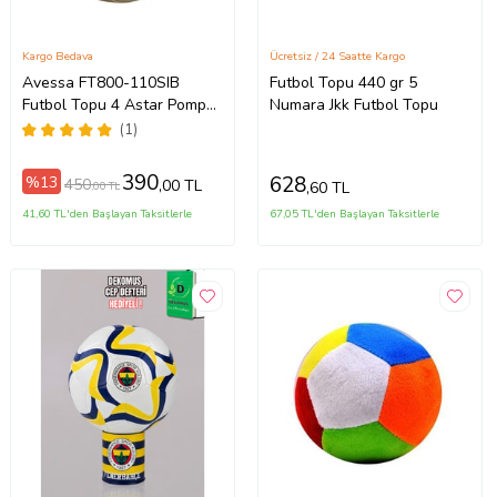
Kargo Bedava
Ücretsiz / 24 Saatte Kargo
Avessa FT800-110SIB
Futbol Topu 440 gr 5
Futbol Topu 4 Astar Pompalı
Numara Jkk Futbol Topu
(Siyah - Beyaz)
(1)
390
628
%13
450
,00 TL
,60 TL
,00 TL
41,60 TL'den Başlayan Taksitlerle
67,05 TL'den Başlayan Taksitlerle