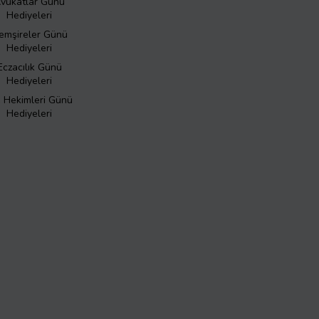
vukatlar Günü
Hediyeleri
emşireler Günü
Hediyeleri
Eczacılık Günü
Hediyeleri
ş Hekimleri Günü
Hediyeleri