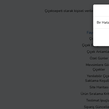
Çiçeksepeti olarak kişisel verilerinizin giz
Bir Hat
Faydalı Bilgil
Çiçek Bakımı
Çiçek Eşliğinde N
Çiçek Anlamla
Özel Günler
Mevsimlere Gö
Çiçekler
Yenilebilir Çiç
Saklama Koşull
Site Haritası
Ürün Sıralama Krit
Teslimat İpuçla
Sipariş Güncell