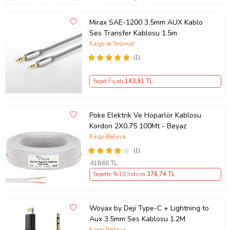
Mirax SAE-1200 3.5mm AUX Kablo
Ses Transfer Kablosu 1.5m
Kargo ile Teslimat
(1)
Sepet Fiyatı
143
,91 TL
Poke Elektrik Ve Hoparlör Kablosu
Kordon 2X0.75 100Mt - Beyaz
Kargo Bedava
(1)
418
,60 TL
Sepette %10 İndirim
376
,74 TL
Woyax by Deji Type-C + Lightning to
Aux 3.5mm Ses Kablosu 1.2M
Kargo Bedava