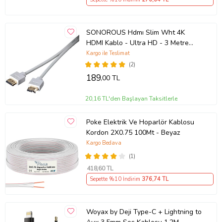
SONOROUS Hdmı Slim Wht 4K
HDMI Kablo - Ultra HD - 3 Metre
Beyaz Hdmi Kablo
Kargo ile Teslimat
(2)
189
,00 TL
20,16 TL'den Başlayan Taksitlerle
Poke Elektrik Ve Hoparlör Kablosu
Kordon 2X0.75 100Mt - Beyaz
Kargo Bedava
(1)
418
,60 TL
Sepette %10 İndirim
376
,74 TL
Woyax by Deji Type-C + Lightning to