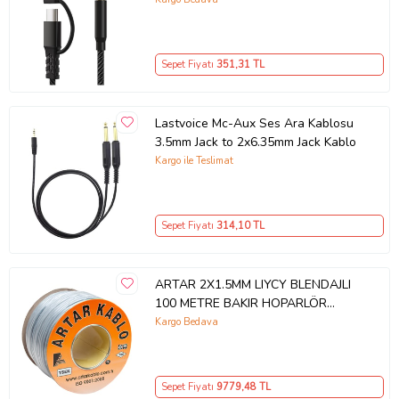
Sepet Fiyatı
351
,31 TL
Lastvoice Mc-Aux Ses Ara Kablosu
3.5mm Jack to 2x6.35mm Jack Kablo
Kargo ile Teslimat
Sepet Fiyatı
314
,10 TL
ARTAR 2X1.5MM LIYCY BLENDAJLI
100 METRE BAKIR HOPARLÖR
KABLOSU
Kargo Bedava
Sepet Fiyatı
9779
,48 TL