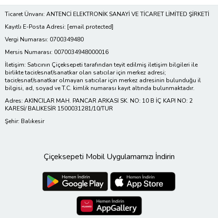
Ticaret Ünvanı: ANTENCİ ELEKTRONİK SANAYİ VE TİCARET LİMİTED ŞİRKETİ
Kayıtlı E-Posta Adresi:
[email protected]
Vergi Numarası: 0700349480
Mersis Numarası: 0070034948000016
İletişim: Satıcının Çiçeksepeti tarafından teyit edilmiş iletişim bilgileri ile
birlikte tacir/esnaf/sanatkar olan satıcılar için merkez adresi;
tacir/esnaf/sanatkar olmayan satıcılar için merkez adresinin bulunduğu il
bilgisi, ad, soyad ve T.C. kimlik numarası kayıt altında bulunmaktadır.
Adres: AKINCILAR MAH. PANCAR ARKASI SK. NO: 10 B İÇ KAPI NO: 2
KARESİ/ BALIKESİR 1500031281/10/TUR
Şehir: Balıkesir
Çiçeksepeti Mobil Uygulamamızı İndirin