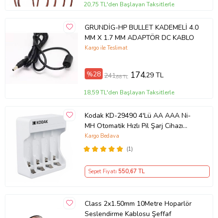
20,75 TL'den Başlayan Taksitlerle
Not : Antenci Mağazamızdan Sipariş verdiğiniz ürünler faturalı
gönderilmektedir.
Birden fazla Siparişiniz tek paket yapılarak, tek kargo ile gönderilir.
GRUNDİG-HP BULLET KADEMELİ 4.0
MM X 1.7 MM ADAPTÖR DC KABLO
Kargo ile Teslimat
Ürün Kodu:
kc833338
%28
174
,29 TL
241
,68 TL
18,59 TL'den Başlayan Taksitlerle
Kodak KD-29490 4'Lü AA AAA Ni-
MH Otomatik Hızlı Pil Şarj Cihazı
Aleti Type-C
Kargo Bedava
(1)
Sepet Fiyatı
550
,67 TL
Class 2x1.50mm 10Metre Hoparlör
Seslendirme Kablosu Şeffaf