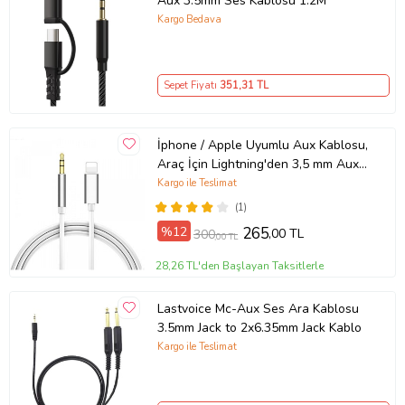
Aux 3.5mm Ses Kablosu 1.2M
Kargo Bedava
Sepet Fiyatı
351
,31 TL
İphone / Apple Uyumlu Aux Kablosu,
Araç İçin Lightning'den 3,5 mm Aux
Ses Kablosu 1 M.
Kargo ile Teslimat
(1)
%12
265
,00 TL
300
,00 TL
28,26 TL'den Başlayan Taksitlerle
Lastvoice Mc-Aux Ses Ara Kablosu
3.5mm Jack to 2x6.35mm Jack Kablo
Kargo ile Teslimat