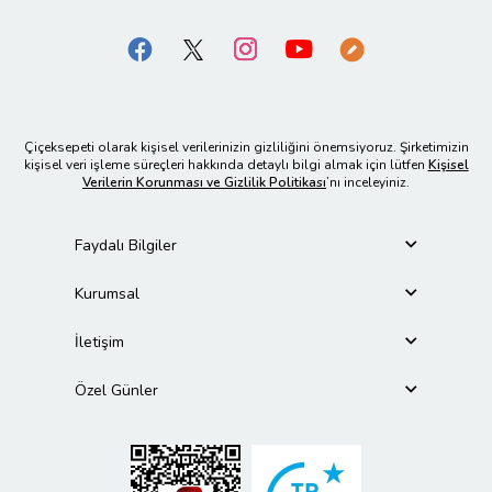
Çiçeksepeti olarak kişisel verilerinizin gizliliğini önemsiyoruz. Şirketimizin
kişisel veri işleme süreçleri hakkında detaylı bilgi almak için lütfen
Kişisel
Verilerin Korunması ve Gizlilik Politikası
’nı inceleyiniz.
Faydalı Bilgiler
Kurumsal
İletişim
Özel Günler