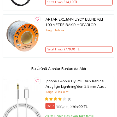
Sepet Fiyatı
314
,10 TL
ARTAR 2X1.5MM LIYCY BLENDAJLI
100 METRE BAKIR HOPARLÖR
KABLOSU
Kargo Bedava
Sepet Fiyatı
9779
,48 TL
Bu Ürünü Alanlar Bunları da Aldı
İphone / Apple Uyumlu Aux Kablosu,
Araç İçin Lightning'den 3,5 mm Aux
Ses Kablosu 1 M.
Kargo ile Teslimat
(1)
%12
265
,00 TL
300
,00 TL
28,26 TL'den Başlayan Taksitlerle