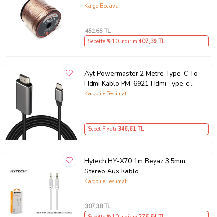
Kargo Bedava
452
,65 TL
Sepette %10 İndirim
407
,39 TL
Ayt Powermaster 2 Metre Type-C To
Hdmı Kablo PM-6921 Hdmı Type-c
Dönüştürücü Kablo
Kargo ile Teslimat
Sepet Fiyatı
346
,61 TL
Hytech HY-X70 1m Beyaz 3.5mm
Stereo Aux Kablo
Kargo ile Teslimat
307
,38 TL
Sepette %10 İndirim
276
,64 TL