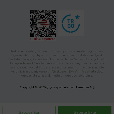
Türkiye’nin önde gelen online alışveriş sitesi ve mobil uygulaması
Çiçeksepeti’nde, ihtiyacınız olan tüm ürünleri bulabilirsiniz. Çiçek,
Çikolata, Hediye, Kişiye Özel Ürünler ve Hediye Setleri gibi birçok farklı
kategoride aradığınız binlerce ürünü sizlere sunuyor ve zamanında
kapınıza getiriyoruz! Siz de ister sevdiklerinizi mutlu etmek için, ister
kendiniz için sipariş verebilir; Çiçeksepeti Extra’nın fırsatlarla dolu
dünyasıyla tanışarak mutlu bir gün geçirebilirsiniz.
Copyright © 2026 Çiçeksepeti İnternet Hizmetleri A.Ş
Satıcıya Sor
Sepete Ekle