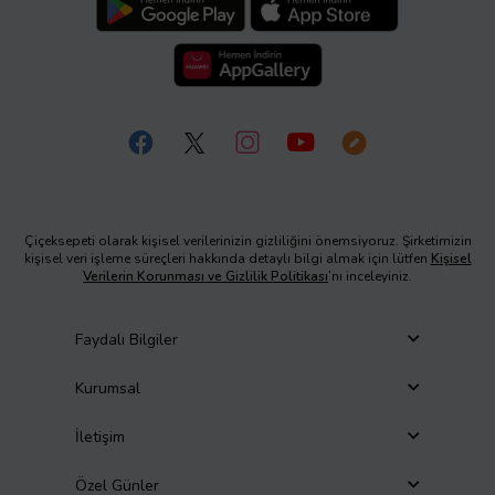
Çiçeksepeti olarak kişisel verilerinizin gizliliğini önemsiyoruz. Şirketimizin
kişisel veri işleme süreçleri hakkında detaylı bilgi almak için lütfen
Kişisel
Verilerin Korunması ve Gizlilik Politikası
’nı inceleyiniz.
Faydalı Bilgiler
Kurumsal
İletişim
Özel Günler