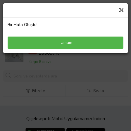
Bir Hata Oluştu!
PUSET ÖRTÜSÜ 4 KAT MÜSLİN KUMAŞ FIR FIR
Tamam
DETAYLI (Standart)
1750,00 TL
%11
1550,
00 TL
Kargo Bedava
Filtrele
Sırala
Çiçeksepeti Mobil Uygulamamızı İndirin