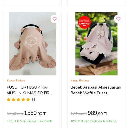
Kargo Bedava
Kargo Bedava
PUSET ÖRTÜSÜ 4 KAT
Bebek Arabası Aksesuarları
MÜSLİN KUMAŞ FIR FIR
Bebek Waffle Puset
DETAYLI (Standart)
Anakucağı Örtüsü ve Minder
(1)
Seti Kız Bebek Erkek Bebek
(Pembe)
1550
989
1750
1745
,00 TL
,99 TL
,00 TL
,45 TL
165,33 TL'den Başlayan Taksitlerle
105,59 TL'den Başlayan Taksitlerle