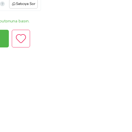
Satıcıya Sor
butonuna basın.