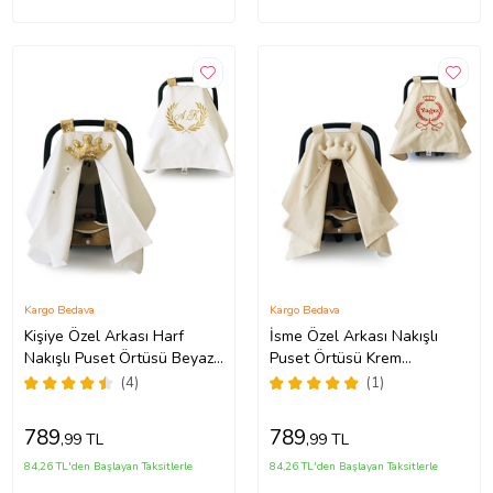
Kargo Bedava
Kargo Bedava
Kişiye Özel Arkası Harf
İsme Özel Arkası Nakışlı
Nakışlı Puset Örtüsü Beyaz-
Puset Örtüsü Krem
Gold (Standart)
(Standart)
(4)
(1)
789
789
,99 TL
,99 TL
84,26 TL'den Başlayan Taksitlerle
84,26 TL'den Başlayan Taksitlerle