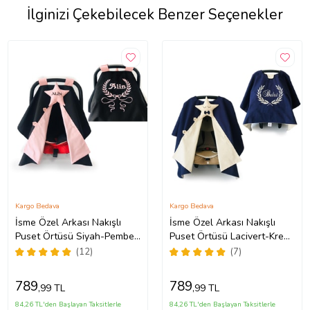
İlginizi Çekebilecek Benzer Seçenekler
Kargo Bedava
Kargo Bedava
İsme Özel Arkası Nakışlı
İsme Özel Arkası Nakışlı
Puset Örtüsü Siyah-Pembe
Puset Örtüsü Lacivert-Krem
(Standart)
(Standart)
(12)
(7)
789
789
,99 TL
,99 TL
84,26 TL'den Başlayan Taksitlerle
84,26 TL'den Başlayan Taksitlerle