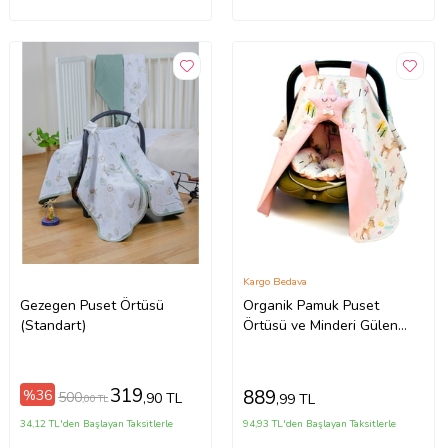
Kargo Bedava
Gezegen Puset Örtüsü
Organik Pamuk Puset
(Standart)
Örtüsü ve Minderi Gülen
Surat Yıldızlı 2 Parça (Beyaz
- Somon Pembe)
319
889
%36
500
,90 TL
,99 TL
,00 TL
34,12 TL'den Başlayan Taksitlerle
94,93 TL'den Başlayan Taksitlerle