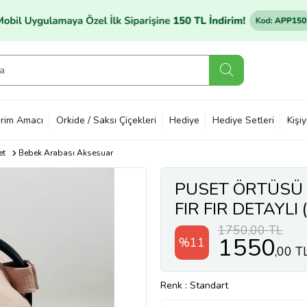
rim Amacı
Orkide / Saksı Çiçekleri
Hediye
Hediye Setleri
Kişi
et
Bebek Arabası Aksesuar
PUSET ÖRTÜSÜ 
FIR FIR DETAYLI 
1750,00 TL
1550
%11
,00 T
Renk
: Standart