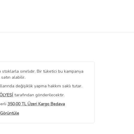
stoklarla sınırlıdır. Bir tüketici bu kampanya
tın alabilir.
arında değişiklik yapma hakkını saklı tutar.
ÖLYESİ
tarafından gönderilecektir.
erli
350,00 TL Üzeri Kargo Bedava
 Görüntüle
iyat bilgileri, satıcı tarafından