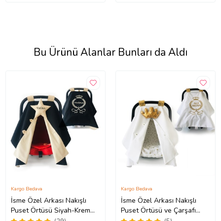
Bu Ürünü Alanlar Bunları da Aldı
Kargo Bedava
Kargo Bedava
İsme Özel Arkası Nakışlı
İsme Özel Arkası Nakışlı
Puset Örtüsü Siyah-Krem
Puset Örtüsü ve Çarşafı
(Standart)
Beyaz-Gold (Standart)