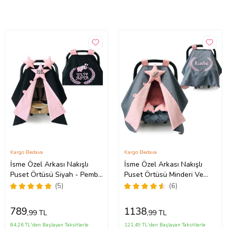
Kargo Bedava
Kargo Bedava
İsme Özel Arkası Nakışlı
İsme Özel Arkası Nakışlı
Puset Örtüsü Siyah - Pembe
Puset Örtüsü Minderi Ve
Fil (Standart)
Çarşafı 3 Parça (Standart)
(5)
(6)
789
1138
,99 TL
,99 TL
84,26 TL'den Başlayan Taksitlerle
121,49 TL'den Başlayan Taksitlerle