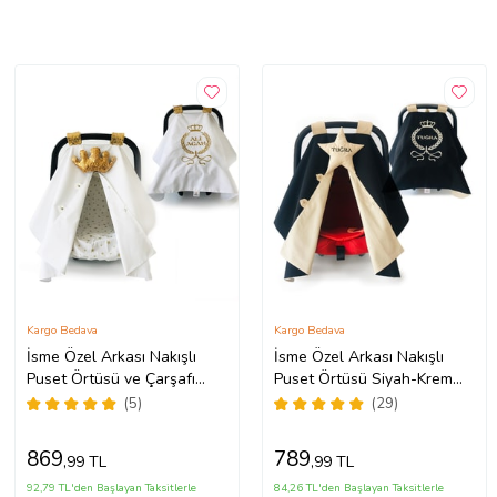
Kargo Bedava
Kargo Bedava
İsme Özel Arkası Nakışlı
İsme Özel Arkası Nakışlı
Puset Örtüsü ve Çarşafı
Puset Örtüsü Siyah-Krem
Beyaz-Gold (Standart)
(Standart)
(5)
(29)
869
789
,99 TL
,99 TL
92,79 TL'den Başlayan Taksitlerle
84,26 TL'den Başlayan Taksitlerle