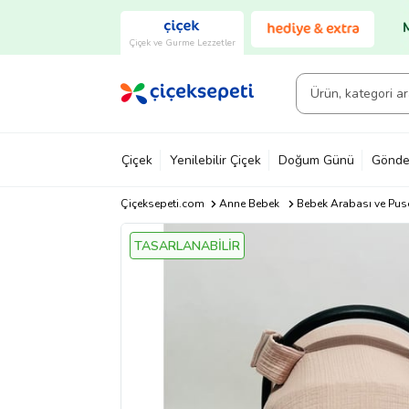
Çiçek ve Gurme Lezzetler
Çiçek
Yenilebilir Çiçek
Doğum Günü
Gönde
Çiçeksepeti.com
Anne Bebek
Bebek Arabası ve Pus
TASARLANABİLİR