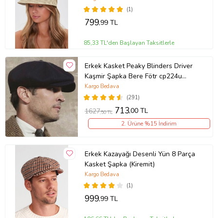
(1)
799
,99 TL
85,33 TL'den Başlayan Taksitlerle
Erkek Kasket Peaky Blinders Driver
Kaşmir Şapka Bere Fötr cp224u
(Siyah)
Kargo Bedava
(291)
713
,00 TL
1627
,50 TL
2. Ürüne %15 İndirim
Erkek Kazayağı Desenli Yün 8 Parça
Kasket Şapka (Kiremit)
Kargo Bedava
(1)
999
,99 TL