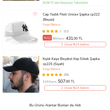
26,66 TL'den Başlayan Taksitlerle
Cap Yazlık Fileli Unisex Şapka cp222
(Beyaz)
Kargo Bedava
(11)
%52
431
,00 TL
897
,50 TL
2. Ürüne %15 İndirim
Kışlık Kaşe Beyzbol Kep Erkek Şapka
cp225 (Siyah)
Kargo Bedava
(26)
507
,00 TL
1112
,50 TL
2. Ürüne %15 İndirim
Bu Ürünü Alanlar Bunları da Aldı