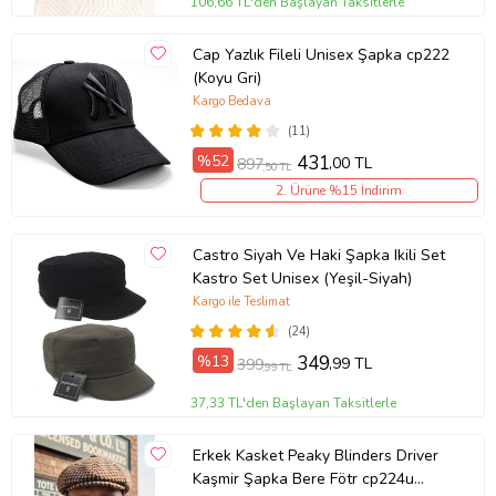
106,66 TL'den Başlayan Taksitlerle
Cap Yazlık Fileli Unisex Şapka cp222
(Koyu Gri)
Kargo Bedava
(11)
%52
431
,00 TL
897
,50 TL
2. Ürüne %15 İndirim
Castro Siyah Ve Haki Şapka Ikili Set
Kastro Set Unisex (Yeşil-Siyah)
Kargo ile Teslimat
(24)
%13
349
,99 TL
399
,99 TL
37,33 TL'den Başlayan Taksitlerle
Erkek Kasket Peaky Blinders Driver
Kaşmir Şapka Bere Fötr cp224u