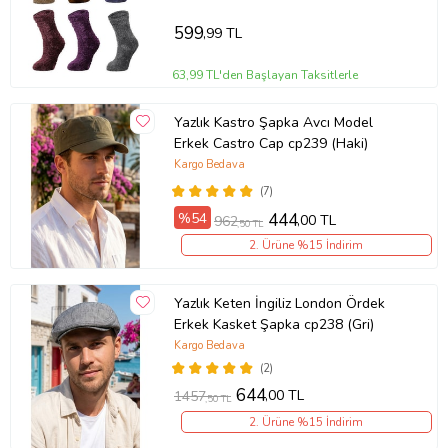
599
,99 TL
63,99 TL'den Başlayan Taksitlerle
Yazlık Kastro Şapka Avcı Model
Erkek Castro Cap cp239 (Haki)
Kargo Bedava
(7)
%54
444
,00 TL
962
,50 TL
2. Ürüne %15 İndirim
Yazlık Keten İngiliz London Ördek
Erkek Kasket Şapka cp238 (Gri)
Kargo Bedava
(2)
644
,00 TL
1457
,50 TL
2. Ürüne %15 İndirim