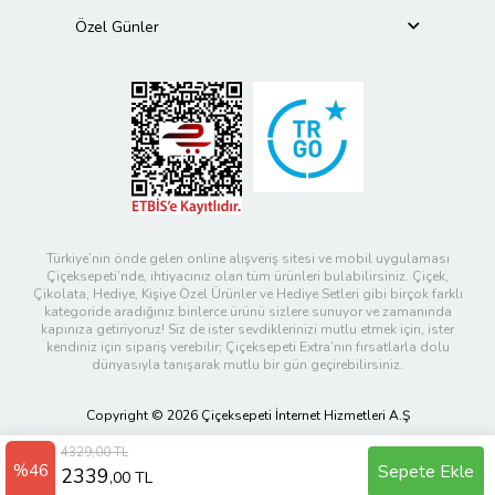
Özel Günler
Türkiye’nin önde gelen online alışveriş sitesi ve mobil uygulaması
Çiçeksepeti’nde, ihtiyacınız olan tüm ürünleri bulabilirsiniz. Çiçek,
Çikolata, Hediye, Kişiye Özel Ürünler ve Hediye Setleri gibi birçok farklı
kategoride aradığınız binlerce ürünü sizlere sunuyor ve zamanında
kapınıza getiriyoruz! Siz de ister sevdiklerinizi mutlu etmek için, ister
kendiniz için sipariş verebilir; Çiçeksepeti Extra’nın fırsatlarla dolu
dünyasıyla tanışarak mutlu bir gün geçirebilirsiniz.
Copyright © 2026 Çiçeksepeti İnternet Hizmetleri A.Ş
4329,00 TL
%46
Sepete Ekle
2339
,00 TL