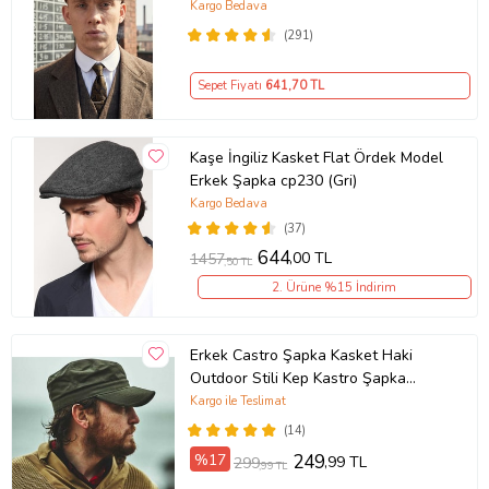
(Turuncu)
Kargo Bedava
(291)
Sepet Fiyatı
641
,70 TL
Kaşe İngiliz Kasket Flat Ördek Model
Erkek Şapka cp230 (Gri)
Kargo Bedava
(37)
644
,00 TL
1457
,50 TL
2. Ürüne %15 İndirim
Erkek Castro Şapka Kasket Haki
Outdoor Stili Kep Kastro Şapka
Unisex
Kargo ile Teslimat
(14)
%17
249
,99 TL
299
,99 TL