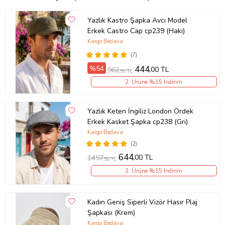
Yazlık Kastro Şapka Avcı Model
Erkek Castro Cap cp239 (Haki)
Kargo Bedava
(7)
%54
444
,00 TL
962
,50 TL
2. Ürüne %15 İndirim
Yazlık Keten İngiliz London Ördek
Erkek Kasket Şapka cp238 (Gri)
Kargo Bedava
(2)
644
,00 TL
1457
,50 TL
2. Ürüne %15 İndirim
Kadın Geniş Siperli Vizör Hasır Plaj
Şapkası (Krem)
Kargo Bedava