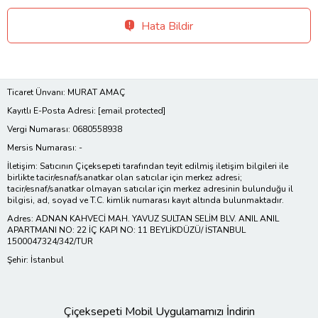
Hata Bildir
Ticaret Ünvanı: MURAT AMAÇ
Kayıtlı E-Posta Adresi:
[email protected]
Vergi Numarası: 0680558938
Mersis Numarası: -
İletişim: Satıcının Çiçeksepeti tarafından teyit edilmiş iletişim bilgileri ile
birlikte tacir/esnaf/sanatkar olan satıcılar için merkez adresi;
tacir/esnaf/sanatkar olmayan satıcılar için merkez adresinin bulunduğu il
bilgisi, ad, soyad ve T.C. kimlik numarası kayıt altında bulunmaktadır.
Adres: ADNAN KAHVECİ MAH. YAVUZ SULTAN SELİM BLV. ANIL ANIL
APARTMANI NO: 22 İÇ KAPI NO: 11 BEYLİKDÜZÜ/ İSTANBUL
1500047324/342/TUR
Şehir: İstanbul
Çiçeksepeti Mobil Uygulamamızı İndirin