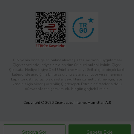
Türkiye’nin önde gelen online alışveriş sitesi ve mobil uygulaması
Çiçeksepeti’nde, ihtiyacınız olan tüm ürünleri bulabilirsiniz. Çiçek,
Çikolata, Hediye, Kişiye Özel Ürünler ve Hediye Setleri gibi birçok farklı
kategoride aradığınız binlerce ürünü sizlere sunuyor ve zamanında
kapınıza getiriyoruz! Siz de ister sevdiklerinizi mutlu etmek için, ister
kendiniz için sipariş verebilir; Çiçeksepeti Extra’nın fırsatlarla dolu
dünyasıyla tanışarak mutlu bir gün geçirebilirsiniz.
Copyright © 2026 Çiçeksepeti İnternet Hizmetleri A.Ş
Satıcıya Sor
Sepete Ekle