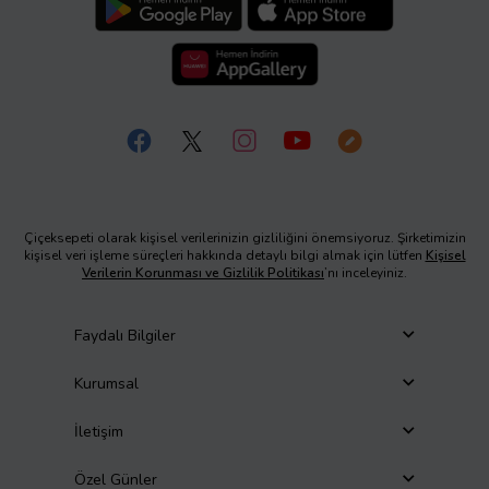
Çiçeksepeti olarak kişisel verilerinizin gizliliğini önemsiyoruz. Şirketimizin
kişisel veri işleme süreçleri hakkında detaylı bilgi almak için lütfen
Kişisel
Verilerin Korunması ve Gizlilik Politikası
’nı inceleyiniz.
Faydalı Bilgiler
Kurumsal
İletişim
Özel Günler