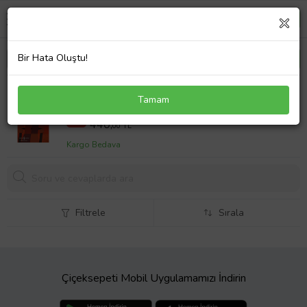
Bir Hata Oluştu!
R. U. R. – Rossum’un Evrensel Robotları – Sert
Tamam
Kapak - Karel Çapek
600 TL
%27
440,
00 TL
Kargo Bedava
Filtrele
Sırala
Çiçeksepeti Mobil Uygulamamızı İndirin