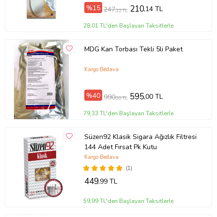
%15
210
,14 TL
247
,22 TL
28,01 TL'den Başlayan Taksitlerle
MDG Kan Torbası Tekli 5li Paket
Kargo Bedava
%40
595
,00 TL
990
,00 TL
79,33 TL'den Başlayan Taksitlerle
Süzen92 Klasik Sigara Ağızlık Filtresi
144 Adet Fırsat Pk Kutu
Kargo Bedava
(1)
449
,99 TL
59,99 TL'den Başlayan Taksitlerle