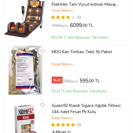
Elektrikli Tam Vücut Isıtmalı Masaj
Yatağı
Kargo Bedava
(1)
6099
,00 TL
7999
,00 TL
650,56 TL'den Başlayan Taksitlerle
MDG Kan Torbası Tekli 5li Paket
Kargo Bedava
%40
595
,00 TL
990
,00 TL
79,33 TL'den Başlayan Taksitlerle
Süzen92 Klasik Sigara Ağızlık Filtresi
144 Adet Fırsat Pk Kutu
Kargo Bedava
(1)
449
,99 TL