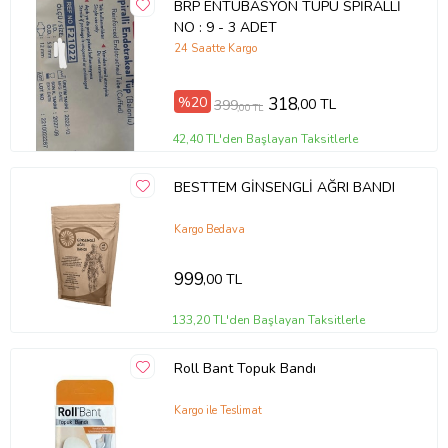
BRP ENTÜBASYON TÜPÜ SPİRALLİ
NO : 9 - 3 ADET
24 Saatte Kargo
%20
318
,00 TL
399
,00 TL
42,40 TL'den Başlayan Taksitlerle
BESTTEM GİNSENGLİ AĞRI BANDI
Kargo Bedava
999
,00 TL
133,20 TL'den Başlayan Taksitlerle
Roll Bant Topuk Bandı
Kargo ile Teslimat