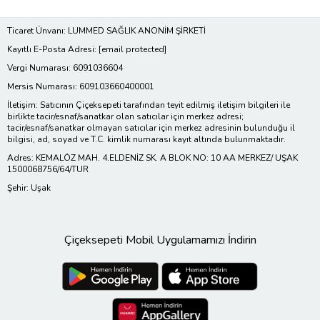
Ticaret Ünvanı: LUMMED SAĞLIK ANONİM ŞİRKETİ
Kayıtlı E-Posta Adresi:
[email protected]
Vergi Numarası: 6091036604
Mersis Numarası: 609103660400001
İletişim: Satıcının Çiçeksepeti tarafından teyit edilmiş iletişim bilgileri ile
birlikte tacir/esnaf/sanatkar olan satıcılar için merkez adresi;
tacir/esnaf/sanatkar olmayan satıcılar için merkez adresinin bulunduğu il
bilgisi, ad, soyad ve T.C. kimlik numarası kayıt altında bulunmaktadır.
Adres: KEMALÖZ MAH. 4.ELDENİZ SK. A BLOK NO: 10 AA MERKEZ/ UŞAK
1500068756/64/TUR
Şehir: Uşak
Çiçeksepeti Mobil Uygulamamızı İndirin