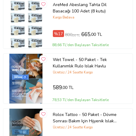
AreMed Abeslang Tahta Dil
Basacağı 100 Adet (8 kutu)
Kargo Bedava
%17
665
,00 TL
800
,00 TL
88,66 TL'den Başlayan Taksitlerle
Wet Towel - 50 Paket - Tek
Kullanımlık Rulo Islak Havlu
Ücretsiz / 24 Saatte Kargo
589
,00 TL
78,53 TL'den Başlayan Taksitlerle
Rolox Tattoo - 50 Paket - Dövme
Sonrası Bakım Için Hijyenik Islak
Havlu
Ücretsiz / 24 Saatte Kargo