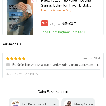
Rolox Tattoo - 50 Paket - Dövme
Sonrası Bakım Için Hijyenik Islak
Havlu
Ücretsiz / 24 Saatte Kargo
%7
649
,00 TL
699
,00 TL
86,53 TL'den Başlayan Taksitlerle
Yorumlar (1)
11 Temmuz 2024
Bu ürün için yalnızca puan verilmiştir, yorum yapılmamıştır.
A*** Ç***
ANTALYA
Daha Fazla Kategori
Tek Kullanımlık Ürünler
Masaj Cihazı