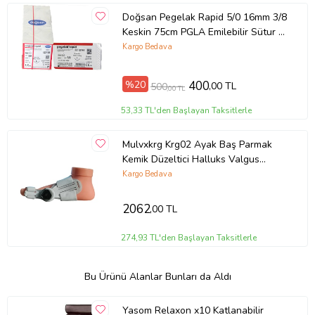
Doğsan Pegelak Rapid 5/0 16mm 3/8
Keskin 75cm PGLA Emilebilir Sütur 1
Adet
Kargo Bedava
%20
400
,00 TL
500
,00 TL
53,33 TL'den Başlayan Taksitlerle
Mulvxkrg Krg02 Ayak Baş Parmak
Kemik Düzeltici Halluks Valgus
(Mulvix)
Kargo Bedava
2062
,00 TL
274,93 TL'den Başlayan Taksitlerle
Bu Ürünü Alanlar Bunları da Aldı
Yasom Relaxon x10 Katlanabilir