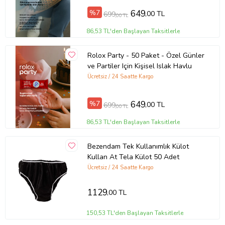
%7
649
,00 TL
699
,00 TL
86,53 TL'den Başlayan Taksitlerle
Rolox Party - 50 Paket - Özel Günler
ve Partiler Için Kişisel Islak Havlu
Ücretsiz / 24 Saatte Kargo
%7
649
,00 TL
699
,00 TL
86,53 TL'den Başlayan Taksitlerle
Bezendam Tek Kullanımlık Külot
Kullan At Tela Külot 50 Adet
Ücretsiz / 24 Saatte Kargo
1129
,00 TL
150,53 TL'den Başlayan Taksitlerle