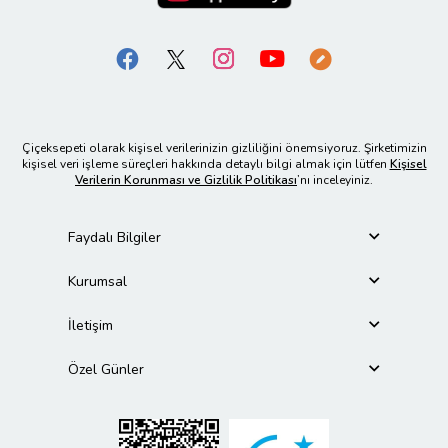
Çiçeksepeti olarak kişisel verilerinizin gizliliğini önemsiyoruz. Şirketimizin
kişisel veri işleme süreçleri hakkında detaylı bilgi almak için lütfen
Kişisel
Verilerin Korunması ve Gizlilik Politikası
’nı inceleyiniz.
Faydalı Bilgiler
Kurumsal
İletişim
Özel Günler