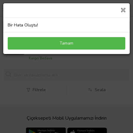
Bir Hata Oluştu!
Rampage Sirius S46 RGB Işıklı 2 Fanlı Yükseklik
Tamam
Ayarlı 17" 2 USB Port Notebook Soğutucu
814,
79 TL
Kargo Bedava
Filtrele
Sırala
Çiçeksepeti Mobil Uygulamamızı İndirin