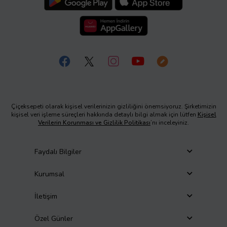
Çiçeksepeti olarak kişisel verilerinizin gizliliğini önemsiyoruz. Şirketimizin
kişisel veri işleme süreçleri hakkında detaylı bilgi almak için lütfen
Kişisel
Verilerin Korunması ve Gizlilik Politikası
’nı inceleyiniz.
Faydalı Bilgiler
Kurumsal
İletişim
Özel Günler