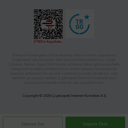
Türkiye’nin önde gelen online alışveriş sitesi ve mobil uygulaması
Çiçeksepeti’nde, ihtiyacınız olan tüm ürünleri bulabilirsiniz. Çiçek,
Çikolata, Hediye, Kişiye Özel Ürünler ve Hediye Setleri gibi birçok farklı
kategoride aradığınız binlerce ürünü sizlere sunuyor ve zamanında
kapınıza getiriyoruz! Siz de ister sevdiklerinizi mutlu etmek için, ister
kendiniz için sipariş verebilir; Çiçeksepeti Extra’nın fırsatlarla dolu
dünyasıyla tanışarak mutlu bir gün geçirebilirsiniz.
Copyright © 2026 Çiçeksepeti İnternet Hizmetleri A.Ş
Satıcıya Sor
Sepete Ekle